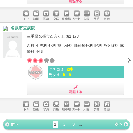
電話する
ホームペ
動画
写真
女医
駐車場
クレジッ
入院
予約
急患
名張市立病院
ージ
トカード
三重県名張市百合が丘西1-178
内科 小児科 外科 整形外科 脳神経外科 眼科 放射線科 麻
酔科 不明
クチコミ
2件
男女比
5：5
電話する
ホームペ
動画
写真
女医
駐車場
クレジッ
入院
予約
急患
ージ
トカード
1
2
3
...
« 前ペー
次ページ