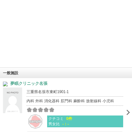
一般施設
夢眠クリニック名張
三重県名張市東町1901-1
内科 外科 消化器科 肛門科 麻酔科 放射線科 小児科
クチコミ
0件
男女比
-：-