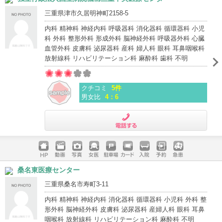
三重県津市久居明神町2158-5
内科 精神科 神経内科 呼吸器科 消化器科 循環器科 小児
科 外科 整形外科 形成外科 脳神経外科 呼吸器外科 心臓
血管外科 皮膚科 泌尿器科 産科 婦人科 眼科 耳鼻咽喉科
放射線科 リハビリテーション科 麻酔科 歯科 不明
クチコミ
5件
男女比
4：6
電話する
ホームペ
動画
写真
女医
駐車場
クレジッ
入院
予約
急患
桑名東医療センター
ージ
トカード
三重県桑名市寿町3-11
内科 精神科 神経内科 消化器科 循環器科 小児科 外科 整
形外科 脳神経外科 皮膚科 泌尿器科 産婦人科 眼科 耳鼻
咽喉科 放射線科 リハビリテーション科 麻酔科 不明