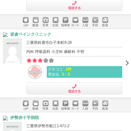
電話する
ホームペ
動画
写真
女医
駐車場
クレジッ
入院
予約
急患
坂倉ペインクリニック
ージ
トカード
三重県鈴鹿市白子本町9-28
内科 呼吸器科 小児科 麻酔科 不明
クチコミ
2件
男女比
5：5
電話する
ホームペ
動画
写真
女医
駐車場
クレジッ
入院
予約
急患
伊勢赤十字病院
ージ
トカード
三重県伊勢市船江1-471-2