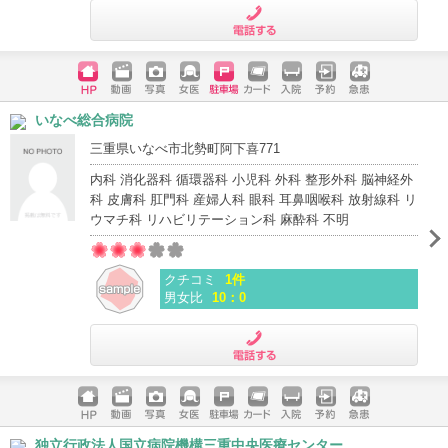
電話する
ホームペ
動画
写真
女医
駐車場
クレジッ
入院
予約
急患
いなべ総合病院
ージ
トカード
三重県いなべ市北勢町阿下喜771
内科 消化器科 循環器科 小児科 外科 整形外科 脳神経外
科 皮膚科 肛門科 産婦人科 眼科 耳鼻咽喉科 放射線科 リ
ウマチ科 リハビリテーション科 麻酔科 不明
クチコミ
1件
男女比
10：0
電話する
ホームペ
動画
写真
女医
駐車場
クレジッ
入院
予約
急患
独立行政法人国立病院機構三重中央医療センター
ージ
トカード