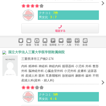
クチコミ
7件
男女比
3：7
電話する
ホームペ
動画
写真
女医
駐車場
クレジッ
入院
予約
急患
国立大学法人三重大学医学部附属病院
ージ
トカード
三重県津市江戸橋2-174
内科 精神科 神経科 神経内科 循環器科 小児科 外科 整形
外科 脳神経外科 心臓血管外科 小児外科 皮膚科 泌尿器
科 産婦人科 眼科 耳鼻咽喉科 放射線科 麻酔科 歯科 不明
産婦人科(産科・婦人科)
クチコミ
5件
男女比
4：6