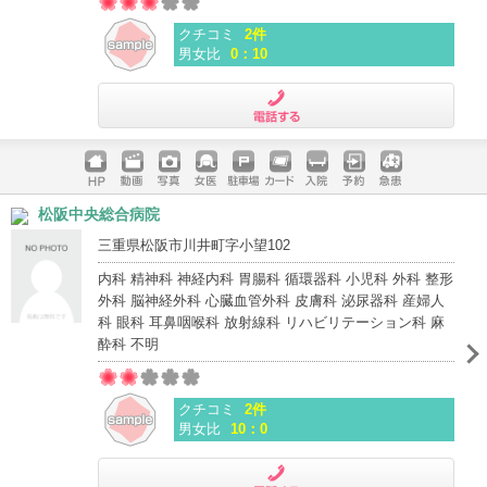
クチコミ
2件
男女比
0：10
電話する
ホームペ
動画
写真
女医
駐車場
クレジッ
入院
予約
急患
松阪中央総合病院
ージ
トカード
三重県松阪市川井町字小望102
内科 精神科 神経内科 胃腸科 循環器科 小児科 外科 整形
外科 脳神経外科 心臓血管外科 皮膚科 泌尿器科 産婦人
科 眼科 耳鼻咽喉科 放射線科 リハビリテーション科 麻
酔科 不明
クチコミ
2件
男女比
10：0