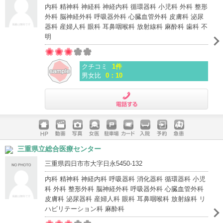
内科 精神科 神経科 神経内科 循環器科 小児科 外科 整形
外科 脳神経外科 呼吸器外科 心臓血管外科 皮膚科 泌尿
器科 産婦人科 眼科 耳鼻咽喉科 放射線科 麻酔科 歯科 不
明
クチコミ
1件
男女比
0：10
電話する
ホームペ
動画
写真
女医
駐車場
クレジッ
入院
予約
急患
三重県立総合医療センター
ージ
トカード
三重県四日市市大字日永5450-132
内科 精神科 神経内科 呼吸器科 消化器科 循環器科 小児
科 外科 整形外科 脳神経外科 呼吸器外科 心臓血管外科
皮膚科 泌尿器科 産婦人科 眼科 耳鼻咽喉科 放射線科 リ
ハビリテーション科 麻酔科