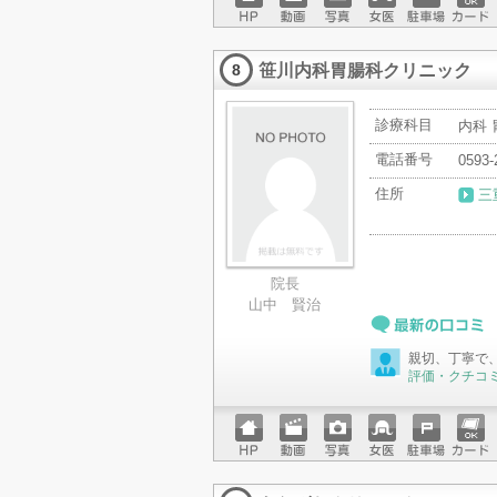
ホーム
動画
写真
女医
駐車場
クレジ
ページ
ットカ
笹川内科胃腸科クリニック
ード
8
診療科目
内科 
電話番号
0593-
住所
三
院長
山中 賢治
最新の口コミ
親切、丁寧で
評価・クチコ
ホーム
動画
写真
女医
駐車場
クレジ
ページ
ットカ