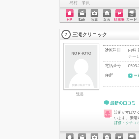
島村 栄員
ホーム
動画
写真
女医
駐車場
クレジ
ページ
ットカ
三滝クリニック
ード
7
診療科目
内科 
テー
電話番号
0593-
住所
三
院長
最新の口コミ
診断がすばや
います。 素晴
評価・クチコ