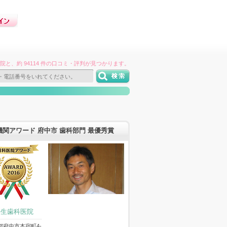
件の病院と、約 94114 件の口コミ・評判が見つかります。
機関アワード 府中市 歯科部門 最優秀賞
壬生歯科医院
都府中市本宿町4-