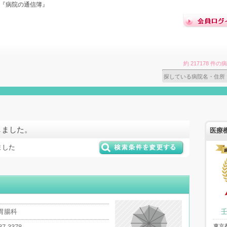
ら『病院の通信簿』
約 217178 
しました。
医療
ました
胃腸科
東京