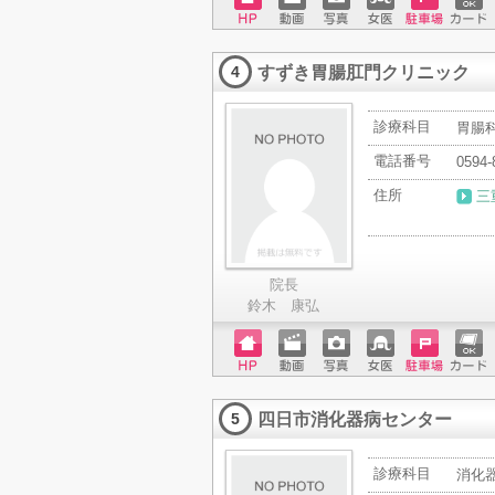
ホーム
動画
写真
女医
駐車場
クレジ
ページ
ットカ
すずき胃腸肛門クリニック
ード
4
診療科目
胃腸科
電話番号
0594-
住所
三
院長
鈴木 康弘
ホーム
動画
写真
女医
駐車場
クレジ
ページ
ットカ
四日市消化器病センター
ード
5
診療科目
消化器