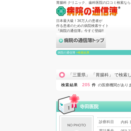
胃腸科 クリニック、歯科医院の口コミ検索な
日本最大級！36万人の患者が
作る患者のための病院検索サイト
『病院の通信簿』今すぐ登録!!
病院の通信簿
>
検索結果
「三重県」 「胃腸科」 で検索
205
検索結果
件
の医療機関があり
寺田医院
診療科目
内科 
電話番号