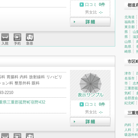
口コミ
0件
都道
男女比
-:-
北海道
福島県
東京都
詳細
県
山
県
滋
山県
島県
入院
予約
急患
崎県
市区
津市
科 胃腸科 内科 放射線科 リハビリ
名張市
ション科 整形外科 眼科
市
志
三重郡菰
93-2210
気町
会郡度会
重県三重郡菰野町宿野432
紀北町
口コミ
0件
男女比
-:-
三重
内科
詳細
人科
吸器外科