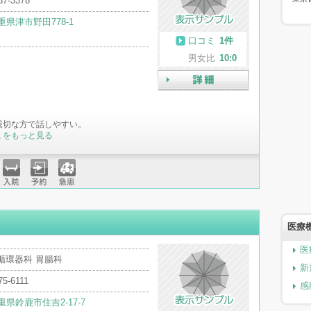
37-3378
重県津市野田778-1
口コミ
1件
男女比
10:0
詳細
親切な方で話しやすい。
ミをもっと見る
入院
予約
急患
医療
医
循環器科 胃腸科
新
75-6111
感
重県鈴鹿市住吉2-17-7