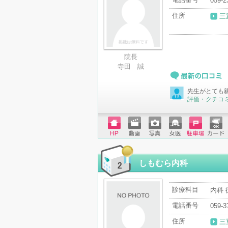
059-2
住所
三
院長
寺田 誠
最新の口コミ
先生がとても
評価・クチコ
ホーム
動画
写真
女医
駐車場
クレジ
ページ
ットカ
ード
しもむら内科
診療科目
内科 
電話番号
059-3
住所
三