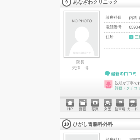
あなざわクリニック
ード
9
診療科目
内科 
電話番号
0593-
住所
三
院長
穴澤 博
最新の口コミ
説明が丁寧で
評価・クチコ
ホーム
動画
写真
女医
駐車場
クレジ
ページ
ットカ
ひがし胃腸科外科
ード
10
診療科目
胃腸科