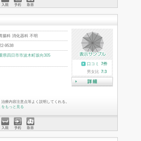
入院
予約
急患
胃腸科 消化器科 不明
22-9538
重県四日市市波木町坂向305
口コミ
7件
男女比
7:3
詳細
、治療内容注意点等よく説明してくれる。
ミをもっと見る
入院
予約
急患