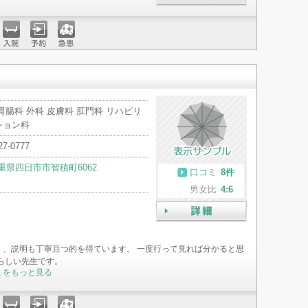
詳細
入院
予約
急患
胃腸科 外科 皮膚科 肛門科 リハビリ
ション科
27-0777
重県四日市市智積町6062
口コミ
8件
男女比
4:6
詳細
く、説明も丁寧且つ的を得ています。 一度行って見れば分かると思
らしい先生です。
ミをもっと見る