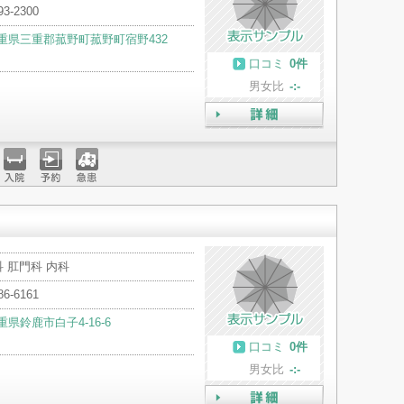
93-2300
重県三重郡菰野町菰野町宿野432
口コミ
0件
男女比
-:-
詳細
入院
予約
急患
 肛門科 内科
86-6161
重県鈴鹿市白子4-16-6
口コミ
0件
男女比
-:-