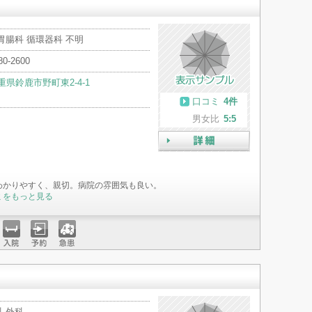
胃腸科 循環器科 不明
80-2600
重県鈴鹿市野町東2-4-1
口コミ
4件
男女比
5:5
詳細
わかりやすく、親切。病院の雰囲気も良い。
ミをもっと見る
入院
予約
急患
 外科