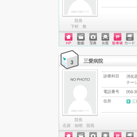
院長
下村 敦
ホーム
動画
写真
女医
駐車場
クレジ
ページ
ットカ
ード
三愛病院
診療科目
消化器
テー
電話番号
059-3
住所
三
院長
石原 知明 院長