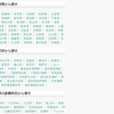
府県から探す
青森県
岩手県
宮城県
秋田県
山形県
茨城県
栃木県
群馬県
埼玉県
千葉県
神奈川県
新潟県
富山県
石川県
福井
梨県
長野県
岐阜県
静岡県
愛知県
三重
賀県
京都府
大阪府
兵庫県
奈良県
和歌
鳥取県
島根県
岡山県
広島県
山口県
徳
香川県
愛媛県
高知県
福岡県
佐賀県
長
熊本県
大分県
宮崎県
鹿児島県
沖縄県
町村から探す
四日市市
伊勢市
松阪市
桑名市
鈴鹿市
尾鷲市
亀山市
鳥羽市
熊野市
いなべ
摩市
伊賀市
桑名郡木曽岬町
員弁郡東員町
野町
三重郡朝日町
三重郡川越町
多気郡多
多気郡明和町
多気郡大台町
度会郡玉城町
度
町
度会郡大紀町
度会郡南伊勢町
北牟婁郡
南牟婁郡御浜町
南牟婁郡紀宝町
県の診療科目から探す
外科
小児外科
小児科
産科
婦人科
産婦
消化器科
循環器科
気管食道科
呼吸器科
呼
心臓血管外科
放射線科
皮膚科
アレルギ