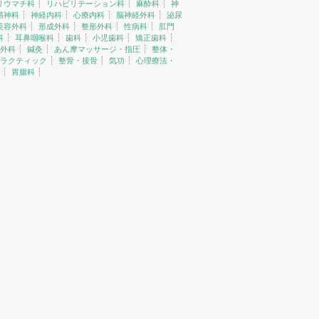
リウマチ科
リハビリテーション科
麻酔科
神
精神科
神経内科
心療内科
脳神経外科
泌尿
美容外科
形成外科
整形外科
性病科
肛門
科
耳鼻咽喉科
歯科
小児歯科
矯正歯科
外科
鍼灸
あん摩マッサージ・指圧
整体・
ラクティック
整骨・接骨
気功
心理療法・
胃腸科