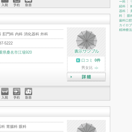
ー科
経科
入院
予約
急患
器科
科
眼
歯科口腔
カイロプ
精神療法
 肛門科 内科 消化器科 外科
87-5222
重県桑名市江場920
口コミ
0件
男女比
-:-
詳細
入院
予約
急患
科 胃腸科 眼科