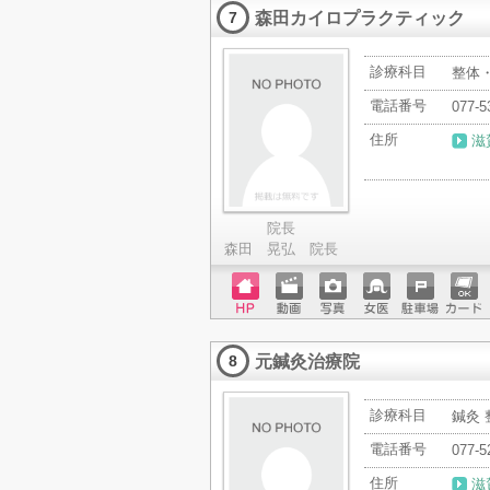
森田カイロプラクティック
ード
7
診療科目
整体
電話番号
077-5
住所
滋
院長
森田 晃弘 院長
ホーム
動画
写真
女医
駐車場
クレジ
ページ
ットカ
元鍼灸治療院
ード
8
診療科目
鍼灸
電話番号
077-5
住所
滋