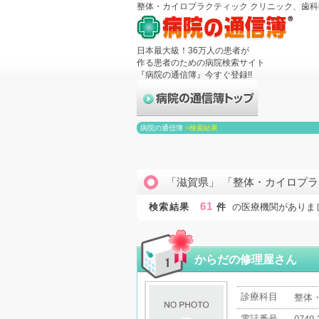
整体・カイロプラクティック クリニック、歯
日本最大級！36万人の患者が
作る患者のための病院検索サイト
『病院の通信簿』今すぐ登録!!
病院の通信簿
>
検索結果
「滋賀県」 「整体・カイロプラ
61
検索結果
件
の医療機関がありま
からだの修理屋さん
診療科目
整体
電話番号