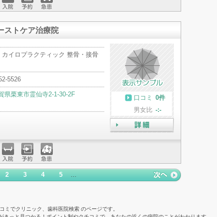
入院
予約
急患
ーストケア治療院
・カイロプラクティック 整骨・接骨
52-5526
賀県栗東市霊仙寺2-1-30-2F
口コミ
0件
男女比
-:-
詳細
入院
予約
急患
2
3
4
5
...
次ページ
»
コミでクリニック、歯科医院検索 のページです。
院がきっと見つかる！ポイント制やクチコミで、あなたの近くの病院のことがわかります。