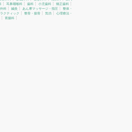
科
耳鼻咽喉科
歯科
小児歯科
矯正歯科
外科
鍼灸
あん摩マッサージ・指圧
整体・
ラクティック
整骨・接骨
気功
心理療法・
胃腸科