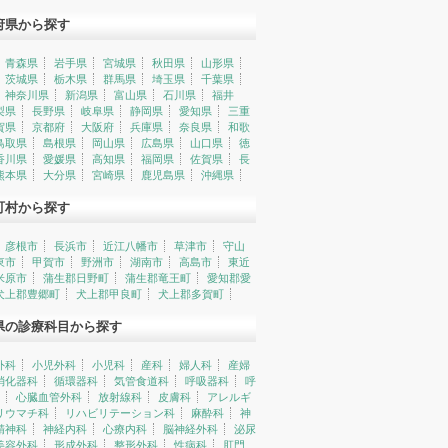
府県から探す
青森県
岩手県
宮城県
秋田県
山形県
茨城県
栃木県
群馬県
埼玉県
千葉県
神奈川県
新潟県
富山県
石川県
福井
梨県
長野県
岐阜県
静岡県
愛知県
三重
賀県
京都府
大阪府
兵庫県
奈良県
和歌
鳥取県
島根県
岡山県
広島県
山口県
徳
香川県
愛媛県
高知県
福岡県
佐賀県
長
熊本県
大分県
宮崎県
鹿児島県
沖縄県
町村から探す
彦根市
長浜市
近江八幡市
草津市
守山
東市
甲賀市
野洲市
湖南市
高島市
東近
米原市
蒲生郡日野町
蒲生郡竜王町
愛知郡愛
犬上郡豊郷町
犬上郡甲良町
犬上郡多賀町
県の診療科目から探す
外科
小児外科
小児科
産科
婦人科
産婦
消化器科
循環器科
気管食道科
呼吸器科
呼
心臓血管外科
放射線科
皮膚科
アレルギ
リウマチ科
リハビリテーション科
麻酔科
神
精神科
神経内科
心療内科
脳神経外科
泌尿
美容外科
形成外科
整形外科
性病科
肛門