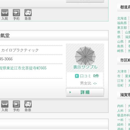
詳細
都道
北海道
入院
予約
急患
福島県
東京都
県
山
元氣堂
県
滋
山県
島県
・カイロプラクティック
崎県
45-3066
市区
賀県東近江市北菩提寺町665
大津市
口コミ
0件
市
栗
江市
男女比
-:-
荘町
滋賀
詳細
内科
人科
入院
予約
急患
吸器外科
ー科
経科
器科