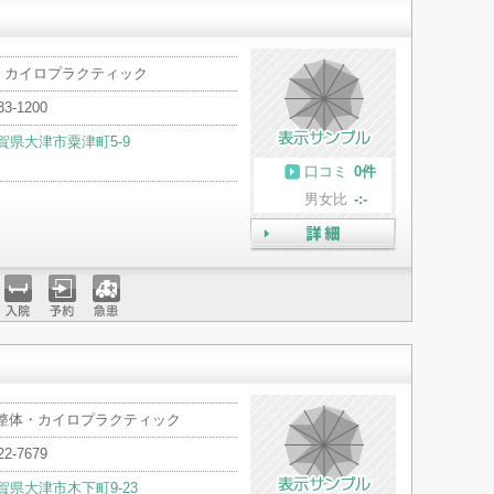
・カイロプラクティック
33-1200
賀県大津市粟津町5-9
口コミ
0件
男女比
-:-
詳細
入院
予約
急患
 整体・カイロプラクティック
22-7679
賀県大津市木下町9-23