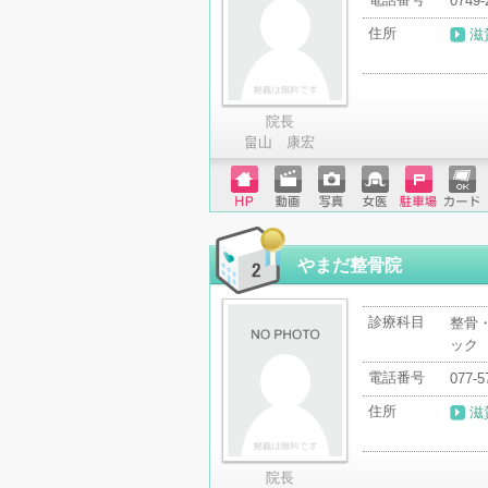
0749-
住所
滋
院長
畠山 康宏
ホーム
動画
写真
女医
駐車場
クレジ
ページ
ットカ
ード
やまだ整骨院
診療科目
整骨
ック
電話番号
077-5
住所
滋
院長