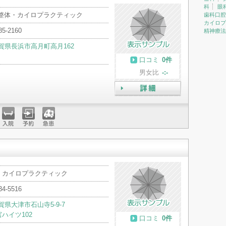
科
眼
 整体・カイロプラクティック
歯科口腔
カイロプ
85-2160
精神療法
賀県長浜市高月町高月162
口コミ
0件
男女比
-:-
詳細
入院
予約
急患
・カイロプラクティック
34-5516
賀県大津市石山寺5-9-7
ハイツ102
口コミ
0件