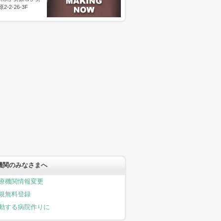
原2-2-26-3F
機関のみなさまへ
療機関情報変更
規無料登録
動する病院作りに