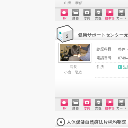
山田 泰信
ホーム
動画
写真
女医
駐車場
クレジ
ページ
ットカ
ード
健康サポートセンター
診療科目
整体
電話番号
0749-
住所
院長
滋
小倉 弘次
ホーム
動画
写真
女医
駐車場
クレジ
ページ
ットカ
人体保健自然療法片桐均整院
ード
4