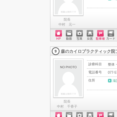
院長
中村 元一
ホーム
動画
写真
女医
駐車場
クレジ
ページ
ットカ
森のカイロプラクティック院
ード
9
診療科目
整体
電話番号
077-5
住所
滋
院長
中村 千香子