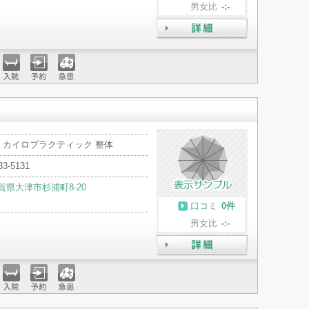
男女比
-:-
詳細
入院
予約
急患
・カイロプラクティック 整体
33-5131
賀県大津市杉浦町8-20
口コミ
0件
男女比
-:-
詳細
入院
予約
急患