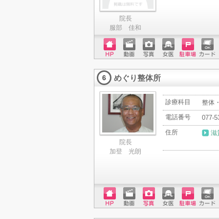
院長
服部 佳和
ホーム
動画
写真
女医
駐車場
クレジ
ページ
ットカ
めぐり整体所
ード
6
診療科目
整体
電話番号
077-5
住所
滋
院長
加登 光朗
ホーム
動画
写真
女医
駐車場
クレジ
ページ
ットカ