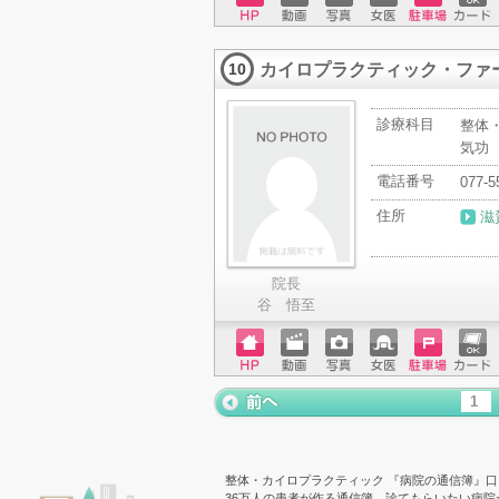
ホーム
動画
写真
女医
駐車場
クレジ
ページ
ットカ
カイロプラクティック・ファ
ード
10
診療科目
整体
気功
電話番号
077-5
住所
滋
院長
谷 悟至
ホーム
動画
写真
女医
駐車場
クレジ
ページ
ットカ
1
ード
« 前ペー
ジ
整体・カイロプラクティック 『病院の通信簿』口
36万人の患者が作る通信簿。診てもらいたい病