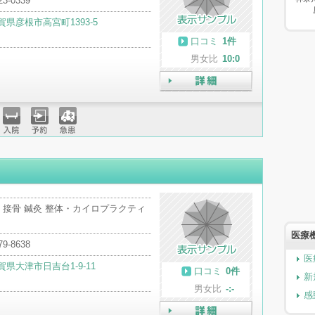
23-0339
賀県彦根市高宮町1393-5
口コミ
1件
男女比
10:0
詳細
入院
予約
急患
・接骨 鍼灸 整体・カイロプラクティ
医療
79-8638
医
賀県大津市日吉台1-9-11
口コミ
0件
新
男女比
-:-
感