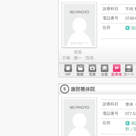
診療科目
不明
電話番号
0749-
住所
滋
院長
片桐 隆一 院長
ホーム
動画
写真
女医
駐車場
クレジ
ページ
ットカ
服部整体院
ード
5
診療科目
整体
電話番号
077-5
住所
滋
野ノ宮