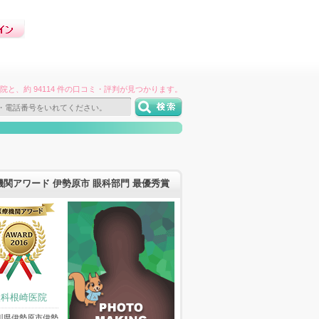
件の病院と、約 94114 件の口コミ・評判が見つかります。
機関アワード 伊勢原市 眼科部門 最優秀賞
眼科根崎医院
川県伊勢原市伊勢