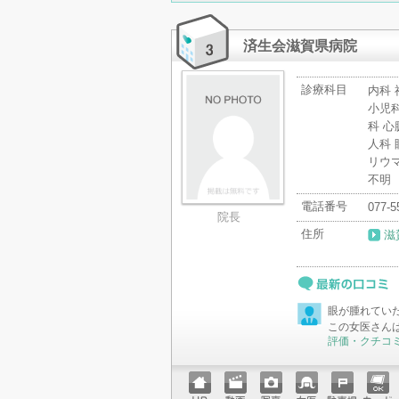
ホーム
動画
写真
女医
駐車場
クレジ
ページ
ットカ
ード
済生会滋賀県病院
診療科目
内科 
小児科
科 心
人科 
リウ
不明
電話番号
077-5
院長
住所
滋
最新の口コミ
眼が腫れてい
この女医さん
評価・クチコ