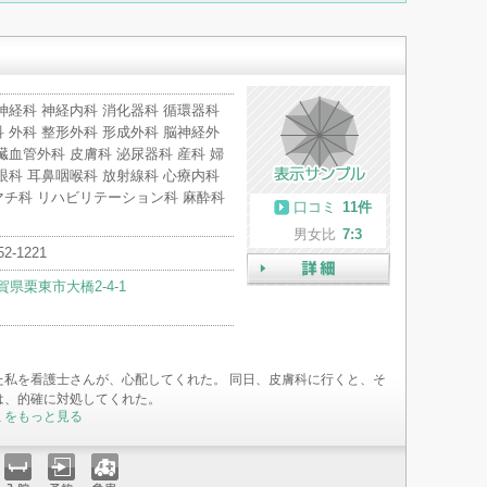
入院
予約
急患
神経科 神経内科 消化器科 循環器科
 外科 整形外科 形成外科 脳神経外
臓血管外科 皮膚科 泌尿器科 産科 婦
眼科 耳鼻咽喉科 放射線科 心療内科
マチ科 リハビリテーション科 麻酔科
口コミ
11件
男女比
7:3
52-1221
賀県栗東市大橋2-4-1
詳細
た私を看護士さんが、心配してくれた。 同日、皮膚科に行くと、そ
は、的確に対処してくれた。
ミをもっと見る