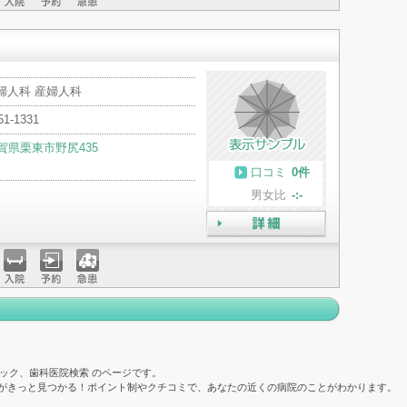
入院
予約
急患
婦人科 産婦人科
51-1331
賀県栗東市野尻435
口コミ
0件
男女比
-:-
詳細
入院
予約
急患
ック、歯科医院検索 のページです。
院がきっと見つかる！ポイント制やクチコミで、あなたの近くの病院のことがわかります。