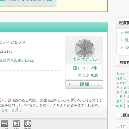
療院様へ患者満足度調査・向上の
簿」とは
医療
医
新
婦人科 産婦人科
感
51-2175
賀県栗東市綣3-10-22
都道
口コミ
2件
北海道
男女比
0:10
福島県
東京都
県
山
詳細
県
滋
山県
近く、清潔感のある病院。 先生も話をしっかり聞いてくれるのでオ
島県
に薬を投与したりすることを控え、きちんと経過を見てくれます。
崎県
ミをもっと見る
市区
大津市