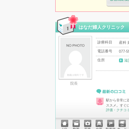
医療機関・治
「病院の通信
はなだ婦人クリニック
診療科目
産科 
電話番号
077-5
住所
滋
院長
最新の口コミ
駅から非常に
ススメ。すぐ
評価・クチコ