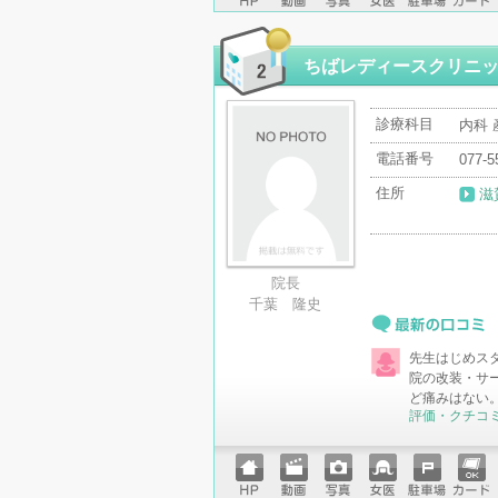
ホーム
動画
写真
女医
駐車場
クレジ
ページ
ットカ
ード
ちばレディースクリニ
診療科目
内科 
電話番号
077-5
住所
滋
院長
千葉 隆史
最新の口コミ
先生はじめス
院の改装・サ
ど痛みはない
評価・クチコ