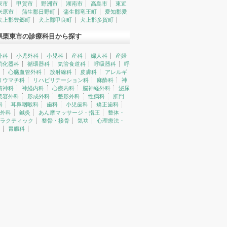
東市
甲賀市
野洲市
湖南市
高島市
東近
米原市
蒲生郡日野町
蒲生郡竜王町
愛知郡愛
犬上郡豊郷町
犬上郡甲良町
犬上郡多賀町
県栗東市の診療科目から探す
外科
小児外科
小児科
産科
婦人科
産婦
消化器科
循環器科
気管食道科
呼吸器科
呼
心臓血管外科
放射線科
皮膚科
アレルギ
リウマチ科
リハビリテーション科
麻酔科
神
精神科
神経内科
心療内科
脳神経外科
泌尿
美容外科
形成外科
整形外科
性病科
肛門
科
耳鼻咽喉科
歯科
小児歯科
矯正歯科
外科
鍼灸
あん摩マッサージ・指圧
整体・
ラクティック
整骨・接骨
気功
心理療法・
胃腸科