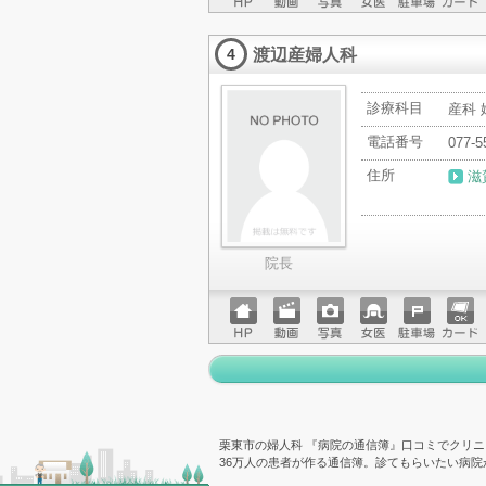
ホーム
動画
写真
女医
駐車場
クレジ
ページ
ットカ
渡辺産婦人科
ード
4
診療科目
産科 
電話番号
077-5
住所
滋
院長
ホーム
動画
写真
女医
駐車場
クレジ
ページ
ットカ
ード
栗東市の婦人科 『病院の通信簿』口コミでクリニ
36万人の患者が作る通信簿。診てもらいたい病