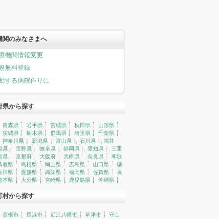
機関のみなさまへ
療機関情報変更
規無料登録
動する病院作りに
府県から探す
青森県
岩手県
宮城県
秋田県
山形県
茨城県
栃木県
群馬県
埼玉県
千葉県
神奈川県
新潟県
富山県
石川県
福井
梨県
長野県
岐阜県
静岡県
愛知県
三重
賀県
京都府
大阪府
兵庫県
奈良県
和歌
鳥取県
島根県
岡山県
広島県
山口県
徳
香川県
愛媛県
高知県
福岡県
佐賀県
長
熊本県
大分県
宮崎県
鹿児島県
沖縄県
町村から探す
彦根市
長浜市
近江八幡市
草津市
守山