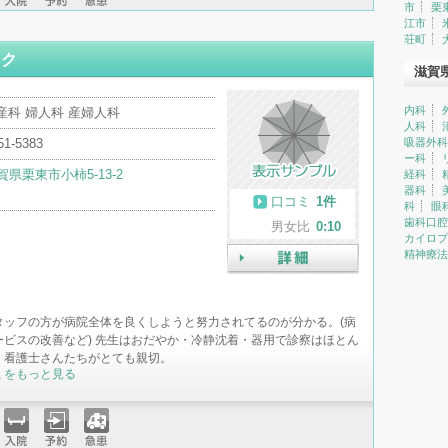
市
栗
入院
予約
急患
江市
荘町
ック
滋賀
内科
産科 婦人科 産婦人科
人科
51-5383
吸器外科
ー科
賀県栗東市小柿5-13-2
経科
器科
口コミ
1件
科
眼
歯科口腔
男女比
0:10
カイロプ
精神療法
詳細
タッフの方が病院全体を良くしようと努力されてるのが分かる。(病
ービスの改善など) 先生はおだやか・冷静沈着・器用で診察はほとん
。看護士さんたちがとても親切。
ミをもっと見る