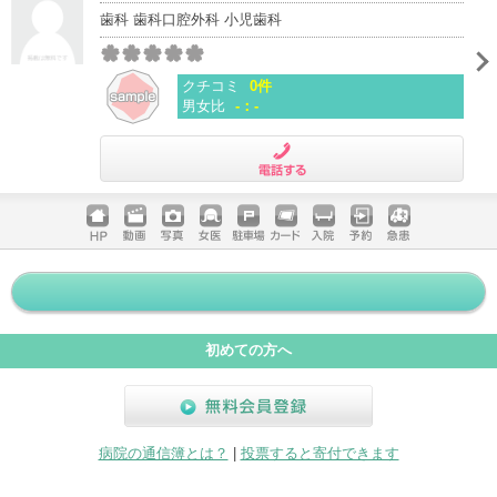
歯科 歯科口腔外科 小児歯科
クチコミ
0件
男女比
-：-
電話する
ホームペ
動画
写真
女医
駐車場
クレジッ
入院
予約
急患
ージ
トカード
初めての方へ
無料会員登録
病院の通信簿とは？
|
投票すると寄付できます