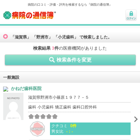
病院の口コミ・評価・評判を検索するなら『病院の通信簿』
病院の通信簿
ログ
イン
「滋賀県」 「野洲市」 「小児歯科」 で検索しました。
検索結果
3
件
の医療機関がありました
検索条件を変更
一般施設
かねだ歯科医院
滋賀県野洲市小篠原１９７７－５
歯科 小児歯科 矯正歯科 歯科口腔外科
クチコミ
0件
男女比
-：-