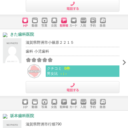
電話する
ホームペ
動画
写真
女医
駐車場
クレジッ
入院
予約
急患
きた歯科医院
ージ
トカード
滋賀県野洲市小篠原２２１５
歯科 小児歯科
クチコミ
0件
男女比
-：-
電話する
ホームペ
動画
写真
女医
駐車場
クレジッ
入院
予約
急患
坂本歯科医院
ージ
トカード
滋賀県野洲市行畑790