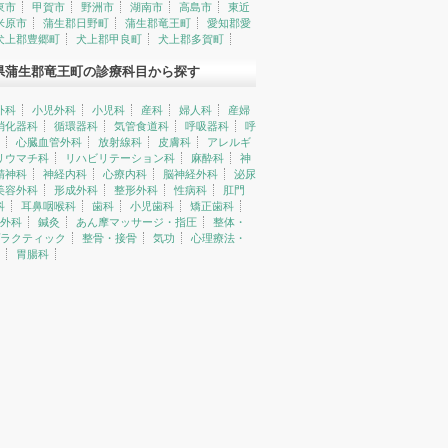
東市
甲賀市
野洲市
湖南市
高島市
東近
米原市
蒲生郡日野町
蒲生郡竜王町
愛知郡愛
犬上郡豊郷町
犬上郡甲良町
犬上郡多賀町
県蒲生郡竜王町の診療科目から探す
外科
小児外科
小児科
産科
婦人科
産婦
消化器科
循環器科
気管食道科
呼吸器科
呼
心臓血管外科
放射線科
皮膚科
アレルギ
リウマチ科
リハビリテーション科
麻酔科
神
精神科
神経内科
心療内科
脳神経外科
泌尿
美容外科
形成外科
整形外科
性病科
肛門
科
耳鼻咽喉科
歯科
小児歯科
矯正歯科
外科
鍼灸
あん摩マッサージ・指圧
整体・
ラクティック
整骨・接骨
気功
心理療法・
胃腸科