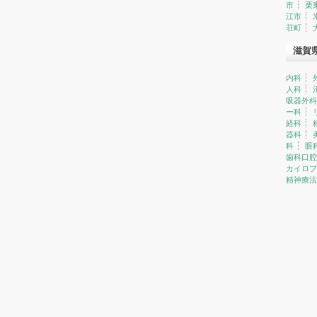
市
栗
江市
荘町
滋賀
内科
人科
吸器外科
ー科
経科
器科
科
眼
歯科口腔
カイロプ
精神療法