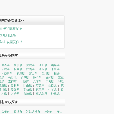
機関のみなさまへ
療機関情報変更
規無料登録
動する病院作りに
府県から探す
青森県
岩手県
宮城県
秋田県
山形県
茨城県
栃木県
群馬県
埼玉県
千葉県
神奈川県
新潟県
富山県
石川県
福井
梨県
長野県
岐阜県
静岡県
愛知県
三重
賀県
京都府
大阪府
兵庫県
奈良県
和歌
鳥取県
島根県
岡山県
広島県
山口県
徳
香川県
愛媛県
高知県
福岡県
佐賀県
長
熊本県
大分県
宮崎県
鹿児島県
沖縄県
町村から探す
彦根市
長浜市
近江八幡市
草津市
守山