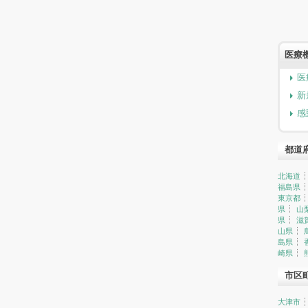
医療
医
新
感
都道
北海道
福島県
東京都
県
山
県
滋
山県
島県
崎県
市区
大津市