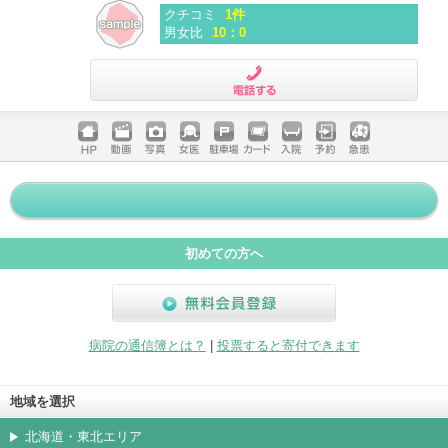
クチコミ
1件
男女比
10：0
電話する
ホームペ
動画
写真
女医
駐車場
クレジッ
入院
予約
急患
ージ
トカード
初めての方へ
無料会員登録
病院の通信簿とは？
|
投票すると寄付できます
地域を選択
北海道・東北エリア