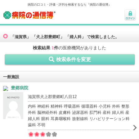
病院の口コミ・評価・評判を検索するなら『病院の通信簿』
病院の通信簿
ログ
イン
「滋賀県」 「犬上郡豊郷町」 「婦人科」 で検索しました。
検索結果
1
件
の医療機関がありました
検索条件を変更
一般施設
豊郷病院
滋賀県犬上郡豊郷町八目12
内科 神経科 精神科 呼吸器科 循環器科 小児科 外科 整形
外科 脳神経外科 皮膚科 泌尿器科 肛門科 産科 婦人科 産
婦人科 眼科 耳鼻咽喉科 放射線科 リハビリテーション科
歯科 不明