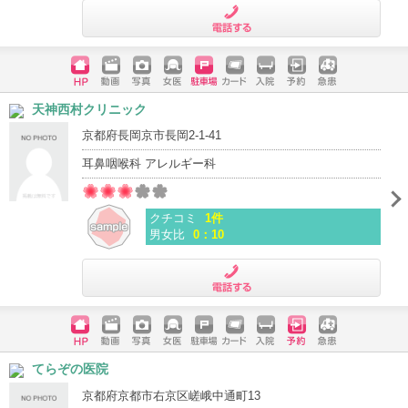
電話する
ホームペ
動画
写真
女医
駐車場
クレジッ
入院
予約
急患
天神西村クリニック
ージ
トカード
京都府長岡京市長岡2-1-41
耳鼻咽喉科 アレルギー科
クチコミ
1件
男女比
0：10
電話する
ホームペ
動画
写真
女医
駐車場
クレジッ
入院
予約
急患
てらぞの医院
ージ
トカード
京都府京都市右京区嵯峨中通町13