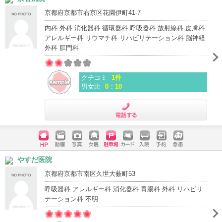
京都府京都市右京区花園伊町41-7
内科 外科 消化器科 循環器科 呼吸器科 放射線科 皮膚科
アレルギー科 リウマチ科 リハビリテーション科 脳神経
外科 肛門科
クチコミ
1件
男女比
0：10
電話する
ホームペ
動画
写真
女医
駐車場
クレジッ
入院
予約
急患
やすだ医院
ージ
トカード
京都府京都市南区久世大薮町53
呼吸器科 アレルギー科 消化器科 胃腸科 外科 リハビリ
テーション科 不明