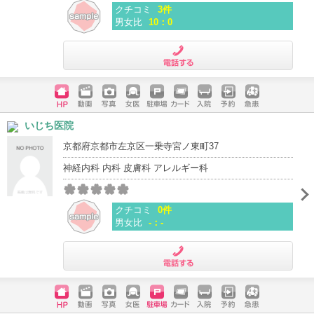
クチコミ
3件
男女比
10：0
電話する
ホームペ
動画
写真
女医
駐車場
クレジッ
入院
予約
急患
いじち医院
ージ
トカード
京都府京都市左京区一乗寺宮ノ東町37
神経内科 内科 皮膚科 アレルギー科
クチコミ
0件
男女比
-：-
電話する