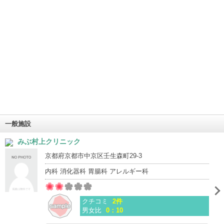
一般施設
みぶ村上クリニック
京都府京都市中京区壬生森町29-3
内科 消化器科 胃腸科 アレルギー科
クチコミ
2件
男女比
0：10