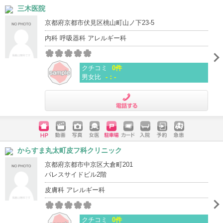
ホームペ
動画
写真
女医
駐車場
クレジッ
入院
予約
急患
三木医院
ージ
トカード
京都府京都市伏見区桃山町山ノ下23-5
内科 呼吸器科 アレルギー科
クチコミ
0件
男女比
-：-
電話する
ホームペ
動画
写真
女医
駐車場
クレジッ
入院
予約
急患
からすま丸太町皮フ科クリニック
ージ
トカード
京都府京都市中京区大倉町201
パレスサイドビル2階
皮膚科 アレルギー科
クチコミ
0件