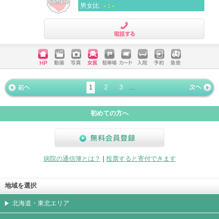
男女比
-：-
電話する
ホームペ
動画
写真
女医
駐車場
クレジッ
入院
予約
急患
ージ
トカード
1
2
3
...
« 前ペー
次ページ
»
ジ
初めての方へ
無料会員登録
病院の通信簿とは？
|
投票すると寄付できます
地域を選択
北海道・東北エリア