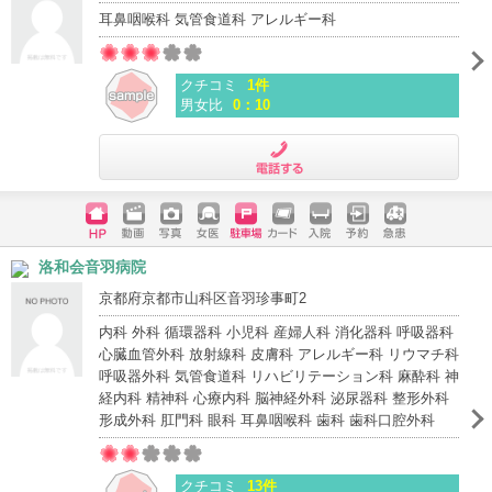
耳鼻咽喉科 気管食道科 アレルギー科
クチコミ
1件
男女比
0：10
電話する
ホームペ
動画
写真
女医
駐車場
クレジッ
入院
予約
急患
洛和会音羽病院
ージ
トカード
京都府京都市山科区音羽珍事町2
内科 外科 循環器科 小児科 産婦人科 消化器科 呼吸器科
心臓血管外科 放射線科 皮膚科 アレルギー科 リウマチ科
呼吸器外科 気管食道科 リハビリテーション科 麻酔科 神
経内科 精神科 心療内科 脳神経外科 泌尿器科 整形外科
形成外科 肛門科 眼科 耳鼻咽喉科 歯科 歯科口腔外科
クチコミ
13件