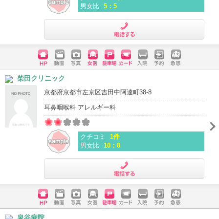
男女比
5：5
電話する
ホームペ
動画
写真
女医
駐車場
クレジッ
入院
予約
急患
柴田クリニック
ージ
トカード
京都府京都市左京区吉田中阿達町38-8
耳鼻咽喉科 アレルギー科
クチコミ
1件
男女比
10：0
電話する
ホームペ
動画
写真
女医
駐車場
クレジッ
入院
予約
急患
泉谷病院
ージ
トカード