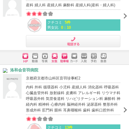
産科 婦人科 産婦人科 麻酔科 産婦人科(産科・婦人科)
クチコミ
5件
男女比
0：10
電話する
ホームペ
動画
写真
女医
駐車場
クレジッ
入院
予約
急患
洛和会音羽病院
ージ
トカード
京都府京都市山科区音羽珍事町2
内科 外科 循環器科 小児科 産婦人科 消化器科 呼吸器科
心臓血管外科 放射線科 皮膚科 アレルギー科 リウマチ科
呼吸器外科 気管食道科 リハビリテーション科 麻酔科 神
経内科 精神科 心療内科 脳神経外科 泌尿器科 整形外科
形成外科 肛門科 眼科 耳鼻咽喉科 歯科 歯科口腔外科
クチコミ
13件