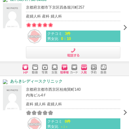
京都府京都市下京区四条堀川町257
産婦人科 産科 婦人科
クチコミ
3件
男女比
0：10
電話する
ホームペ
動画
写真
女医
駐車場
クレジッ
入院
予約
急患
あらきレディースクリニック
ージ
トカード
京都府京都市西京区桂南巽町140
内海ビル4Ｆ
産科 婦人科 産婦人科
クチコミ
0件
男女比
-：-