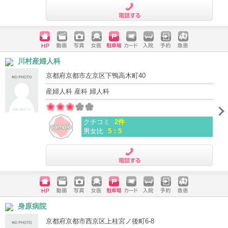
電話する
ホームペ
動画
写真
女医
駐車場
クレジッ
入院
予約
急患
川村産婦人科
ージ
トカード
京都府京都市左京区下鴨高木町40
産婦人科 産科 婦人科
クチコミ
2件
男女比
5：5
電話する
ホームペ
動画
写真
女医
駐車場
クレジッ
入院
予約
急患
身原病院
ージ
トカード
京都府京都市西京区上桂宮ノ後町6-8