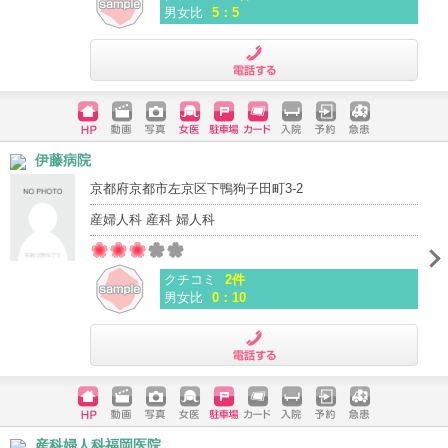
男女比
5：5
電話する
ホームペ
動画
写真
女医
駐車場
クレジッ
入院
予約
急患
伊藤病院
ージ
トカード
京都府京都市左京区下鴨狗子田町3-2
産婦人科 産科 婦人科
クチコミ
2件
男女比
0：10
電話する
ホームペ
動画
写真
女医
駐車場
クレジッ
入院
予約
急患
産科婦人科福岡医院
ージ
トカード