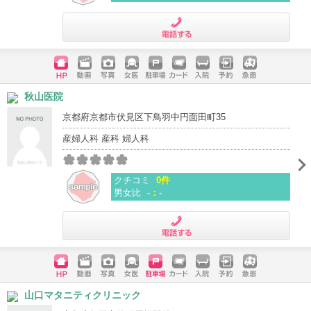
電話する
ホームペ
動画
写真
女医
駐車場
クレジッ
入院
予約
急患
秋山医院
ージ
トカード
京都府京都市伏見区下鳥羽中円面田町35
産婦人科 産科 婦人科
クチコミ
0件
男女比
-：-
電話する
ホームペ
動画
写真
女医
駐車場
クレジッ
入院
予約
急患
山口マタニティクリニック
ージ
トカード