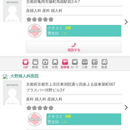
京都府亀岡市篠町馬堀駅前2-4-7
産婦人科 産科 婦人科
クチコミ
0件
男女比
-：-
電話する
ホームペ
動画
写真
女医
駐車場
クレジッ
入院
予約
急患
大野婦人科医院
ージ
トカード
京都府京都市上京区東洞院通り四条上る坂東屋町667
プラスパー河野ビル3Ｆ
産科 婦人科 産婦人科
クチコミ
0件
男女比
-：-