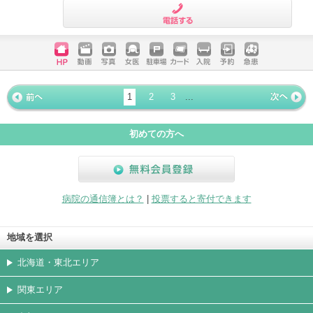
電話する
ホームペ
動画
写真
女医
駐車場
クレジッ
入院
予約
急患
ージ
トカード
1
2
3
...
« 前ペー
次ページ
»
ジ
初めての方へ
無料会員登録
病院の通信簿とは？
|
投票すると寄付できます
地域を選択
北海道・東北エリア
関東エリア