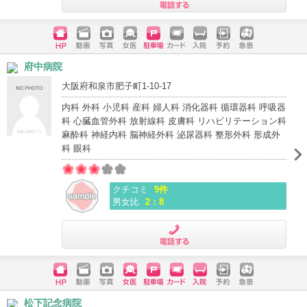
電話する
ホームペ
動画
写真
女医
駐車場
クレジッ
入院
予約
急患
府中病院
ージ
トカード
大阪府和泉市肥子町1-10-17
内科 外科 小児科 産科 婦人科 消化器科 循環器科 呼吸器
科 心臓血管外科 放射線科 皮膚科 リハビリテーション科
麻酔科 神経内科 脳神経外科 泌尿器科 整形外科 形成外
科 眼科
クチコミ
9件
男女比
2：8
電話する
ホームペ
動画
写真
女医
駐車場
クレジッ
入院
予約
急患
松下記念病院
ージ
トカード