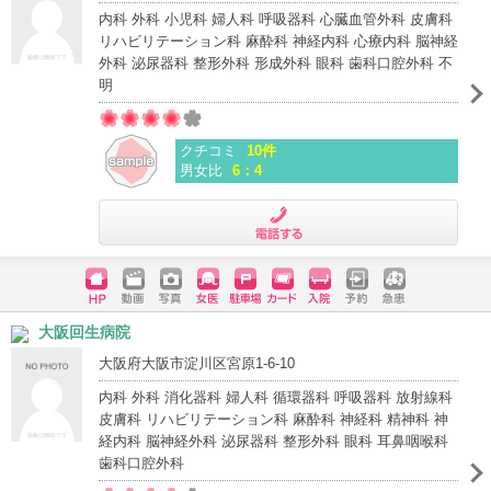
内科 外科 小児科 婦人科 呼吸器科 心臓血管外科 皮膚科
リハビリテーション科 麻酔科 神経内科 心療内科 脳神経
外科 泌尿器科 整形外科 形成外科 眼科 歯科口腔外科 不
明
クチコミ
10件
男女比
6：4
電話する
ホームペ
動画
写真
女医
駐車場
クレジッ
入院
予約
急患
大阪回生病院
ージ
トカード
大阪府大阪市淀川区宮原1-6-10
内科 外科 消化器科 婦人科 循環器科 呼吸器科 放射線科
皮膚科 リハビリテーション科 麻酔科 神経科 精神科 神
経内科 脳神経外科 泌尿器科 整形外科 眼科 耳鼻咽喉科
歯科口腔外科