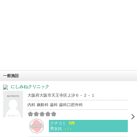
一般施設
にしみねクリニック
大阪府大阪市天王寺区上汐６－２－１
内科 麻酔科 歯科 歯科口腔外科
クチコミ
0件
男女比
-：-