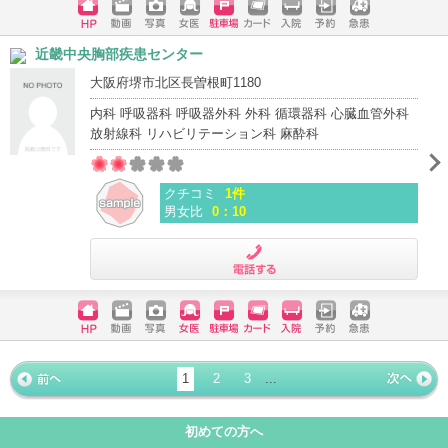
ホームペ
動画
写真
女医
駐車場
クレジッ
入院
予約
急患
近畿中央胸部疾患センター
ージ
トカード
大阪府堺市北区長曽根町1180
内科 呼吸器科 呼吸器外科 外科 循環器科 心臓血管外科
放射線科 リハビリテーション科 麻酔科
クチコミ
1件
男女比
0：10
電話する
ホームペ
動画
写真
女医
駐車場
クレジッ
入院
予約
急患
ージ
トカード
1
2
3
...
« 前ペー
次ページ
»
ジ
初めての方へ