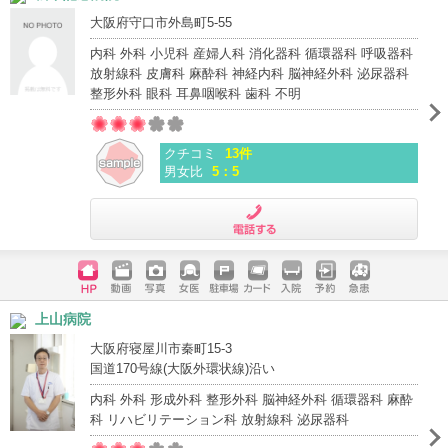
大阪府守口市外島町5-55
内科 外科 小児科 産婦人科 消化器科 循環器科 呼吸器科
放射線科 皮膚科 麻酔科 神経内科 脳神経外科 泌尿器科
整形外科 眼科 耳鼻咽喉科 歯科 不明
クチコミ
13件
男女比
5：5
電話する
ホームペ
動画
写真
女医
駐車場
クレジッ
入院
予約
急患
上山病院
ージ
トカード
大阪府寝屋川市秦町15-3
国道170号線(大阪外環状線)沿い
内科 外科 形成外科 整形外科 脳神経外科 循環器科 麻酔
科 リハビリテーション科 放射線科 泌尿器科