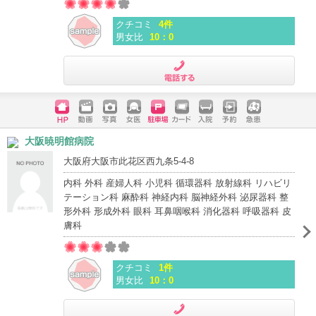
クチコミ
4件
男女比
10：0
電話する
ホームペ
動画
写真
女医
駐車場
クレジッ
入院
予約
急患
大阪暁明館病院
ージ
トカード
大阪府大阪市此花区西九条5-4-8
内科 外科 産婦人科 小児科 循環器科 放射線科 リハビリ
テーション科 麻酔科 神経内科 脳神経外科 泌尿器科 整
形外科 形成外科 眼科 耳鼻咽喉科 消化器科 呼吸器科 皮
膚科
クチコミ
1件
男女比
10：0