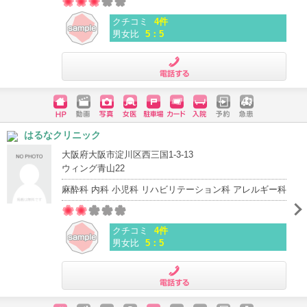
クチコミ
4件
男女比
5：5
電話する
ホームペ
動画
写真
女医
駐車場
クレジッ
入院
予約
急患
はるなクリニック
ージ
トカード
大阪府大阪市淀川区西三国1-3-13
ウィング青山22
麻酔科 内科 小児科 リハビリテーション科 アレルギー科
クチコミ
4件
男女比
5：5
電話する