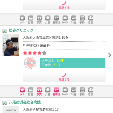
電話する
ホームペ
動画
写真
女医
駐車場
クレジッ
入院
予約
急患
松谷クリニック
ージ
トカード
大阪府大阪市城東区諏訪1-18-5
耳鼻咽喉科 麻酔科
クチコミ
25件
男女比
3：7
電話する
ホームペ
動画
写真
女医
駐車場
クレジッ
入院
予約
急患
八尾徳洲会総合病院
ージ
トカード
大阪府八尾市若草町1-17