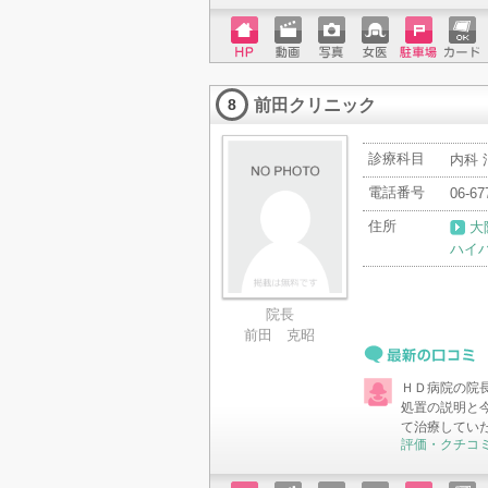
ホーム
動画
写真
女医
駐車場
クレジ
ページ
ットカ
前田クリニック
ード
8
診療科目
内科 
電話番号
06-67
住所
大
ハイハ
院長
前田 克昭
最新の口コミ
ＨＤ病院の院
処置の説明と
て治療してい
評価・クチコ