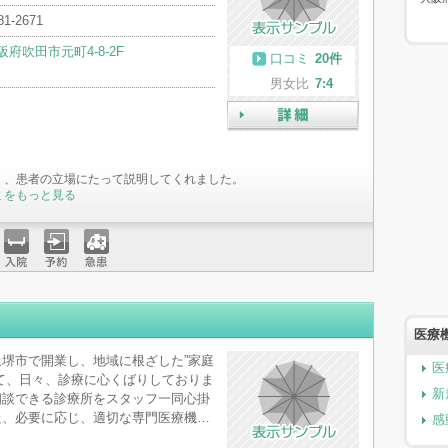
81-2671
阪府吹田市元町4-8-2F
口コミ
20件
男女比
7:4
詳細
く、患者の立場にたって説明してくれました。
ミをもっと見る
入院
予約
急患
医療
堺市で開業し、地域に根ざした”家庭
医
て、日々、診療に心くばりしておりま
新
相談できる診療所をスタッフ一同心掛
た、必要に応じ、適切な専門医療機…
感