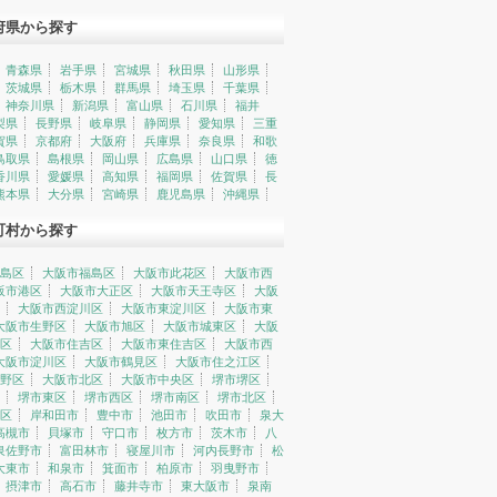
府県から探す
青森県
岩手県
宮城県
秋田県
山形県
茨城県
栃木県
群馬県
埼玉県
千葉県
神奈川県
新潟県
富山県
石川県
福井
梨県
長野県
岐阜県
静岡県
愛知県
三重
賀県
京都府
大阪府
兵庫県
奈良県
和歌
鳥取県
島根県
岡山県
広島県
山口県
徳
香川県
愛媛県
高知県
福岡県
佐賀県
長
熊本県
大分県
宮崎県
鹿児島県
沖縄県
町村から探す
島区
大阪市福島区
大阪市此花区
大阪市西
阪市港区
大阪市大正区
大阪市天王寺区
大阪
大阪市西淀川区
大阪市東淀川区
大阪市東
大阪市生野区
大阪市旭区
大阪市城東区
大阪
区
大阪市住吉区
大阪市東住吉区
大阪市西
大阪市淀川区
大阪市鶴見区
大阪市住之江区
野区
大阪市北区
大阪市中央区
堺市堺区
堺市東区
堺市西区
堺市南区
堺市北区
区
岸和田市
豊中市
池田市
吹田市
泉大
高槻市
貝塚市
守口市
枚方市
茨木市
八
泉佐野市
富田林市
寝屋川市
河内長野市
松
大東市
和泉市
箕面市
柏原市
羽曳野市
摂津市
高石市
藤井寺市
東大阪市
泉南