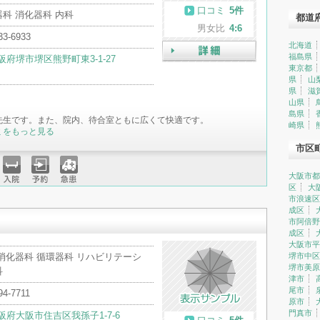
口コミ
5件
科 消化器科 内科
都道
男女比
4:6
33-6933
北海道
福島県
阪府堺市堺区熊野町東3-1-27
詳細
東京都
県
山
県
滋
山県
島県
先生です。また、院内、待合室ともに広くて快適です。
崎県
ミをもっと見る
市区
大阪市都
区
大
入院
予約
急患
市浪速区
成区
市阿倍野
成区
大阪市平
消化器科 循環器科 リハビリテーシ
堺市中区
堺市美原
科
津市
尾市
94-7711
原市
門真市
阪府大阪市住吉区我孫子1-7-6