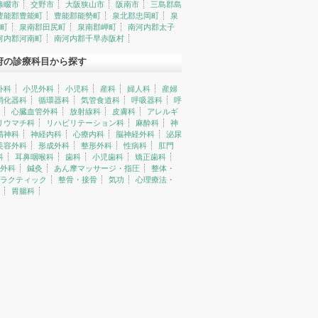
條畷市
交野市
大阪狭山市
阪南市
三島郡島
豊能郡豊能町
豊能郡能勢町
泉北郡忠岡町
泉
町
泉南郡田尻町
泉南郡岬町
南河内郡太子
河内郡河南町
南河内郡千早赤阪村
府の診療科目から探す
外科
小児外科
小児科
産科
婦人科
産婦
消化器科
循環器科
気管食道科
呼吸器科
呼
心臓血管外科
放射線科
皮膚科
アレルギ
リウマチ科
リハビリテーション科
麻酔科
神
精神科
神経内科
心療内科
脳神経外科
泌尿
美容外科
形成外科
整形外科
性病科
肛門
科
耳鼻咽喉科
歯科
小児歯科
矯正歯科
外科
鍼灸
あん摩マッサージ・指圧
整体・
ラクティック
整骨・接骨
気功
心理療法・
胃腸科