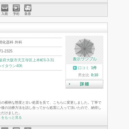
入院
予約
急患
消化器科 外科
71-2325
阪府大阪市天王寺区上本町6-3-31
イタウン406
口コミ
1件
男女比
0:10
詳細
長の横柄な態度と古い処置を見て、こちらに変更しました。丁寧で
今後の治療方法を話し合ってから処置に入って頂いたので、納得し
ただけました。
ミをもっと見る