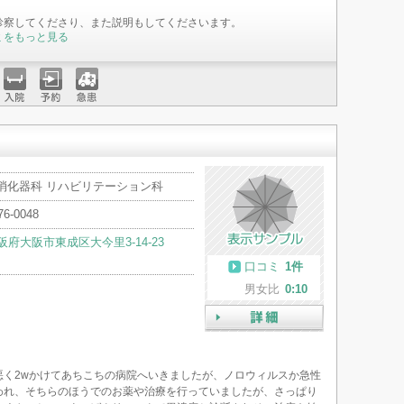
診察してくださり、また説明もしてくださいます。
ミをもっと見る
入院
予約
急患
 消化器科 リハビリテーション科
76-0048
阪府大阪市東成区大今里3-14-23
口コミ
1件
男女比
0:10
詳細
悪く2wかけてあちこちの病院へいきましたが、ノロウィルスか急性
われ、そちらのほうでのお薬や治療を行っていましたが、さっぱり