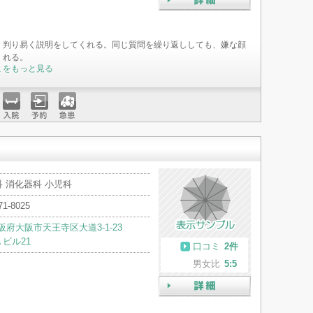
詳細
、判り易く説明をしてくれる。同じ質問を繰り返ししても、嫌な顔
くれる。
ミをもっと見る
入院
予約
急患
 消化器科 小児科
71-8025
阪府大阪市天王寺区大道3-1-23
Ａビル21
口コミ
2件
男女比
5:5
詳細