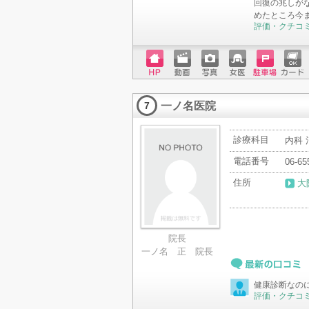
回復の兆しが
めたところ今
評価・クチコ
ホーム
動画
写真
女医
駐車場
クレジ
ページ
ットカ
一ノ名医院
ード
7
診療科目
内科 
電話番号
06-65
住所
大
院長
一ノ名 正 院長
最新の口コミ
健康診断なの
評価・クチコ