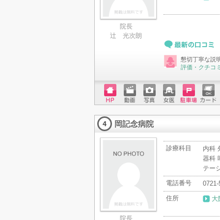
院長
辻 光次朗
最新の口コミ
懇切丁寧な説
評価・クチコ
ホーム
動画
写真
女医
駐車場
クレジ
ページ
ットカ
岡記念病院
ード
4
診療科目
内科 
器科 
テー
電話番号
0721-
住所
大
院長