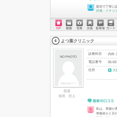
最新の口コミ
親切で丁寧に
評価・クチコ
ホーム
動画
写真
女医
駐車場
クレジ
ページ
ットカ
よつ葉クリニック
ード
6
診療科目
内科
電話番号
06-69
住所
大
院長
前田 巨人
最新の口コミ
私は、胃腸が
胃腸炎かと言