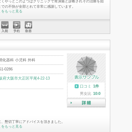
なくやっとこのよつばクリニックで胃潰瘍と診断されその治療を始
までの不快が全部とれて非常に感謝しています。
ミをもっと見る
入院
予約
急患
消化器科 小児科 外科
51-0286
阪府大阪市大正区平尾4-22-13
口コミ
1件
男女比
10:0
詳細
に、懇切丁寧にアドバイスを頂きました。
ミをもっと見る