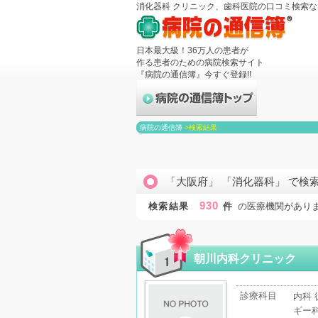
消化器科 クリニック、歯科医院の口コミ検索
日本最大級！36万人の患者が
作る患者のための病院検索サイト
『病院の通信簿』今すぐ登録!!
病院の通信簿
>
検索結果
「大阪府」 「消化器科」 で検
930
検索結果
件
の医療機関があり
朝川内科クリニック
診療科目
内科 
ギー