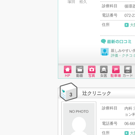
塚田 裕久
診療科目
循環器
電話番号
072-2
住所
大
最新の口コミ
親しみやすい
評価・クチコ
ホーム
動画
写真
女医
駐車場
クレジ
ページ
ットカ
ード
辻クリニック
診療科目
内科 
ョン
電話番号
06-66
住所
大