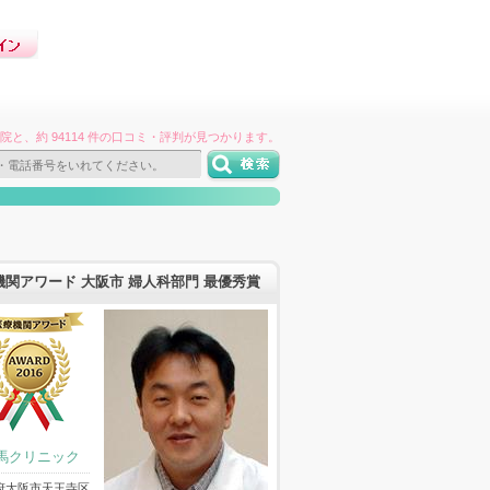
件の病院と、約 94114 件の口コミ・評判が見つかります。
機関アワード 大阪市 婦人科部門 最優秀賞
馬クリニック
府大阪市天王寺区