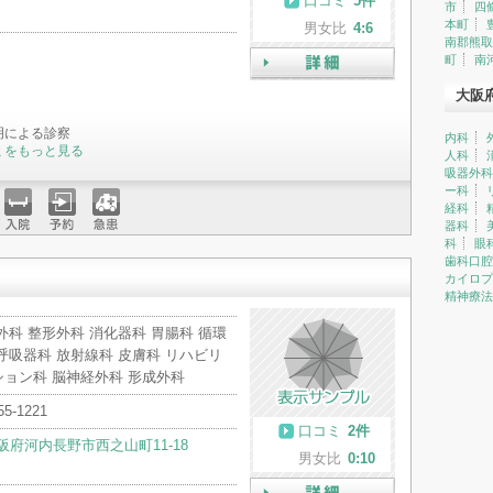
口コミ
5件
市
四
本町
男女比
4:6
南郡熊取
町
南
詳細
大阪
明による診察
内科
ミをもっと見る
人科
吸器外科
ー科
経科
器科
入院
予約
急患
科
眼
歯科口腔
カイロプ
精神療法
外科 整形外科 消化器科 胃腸科 循環
呼吸器科 放射線科 皮膚科 リハビリ
ション科 脳神経外科 形成外科
55-1221
口コミ
2件
阪府河内長野市西之山町11-18
男女比
0:10