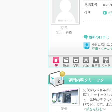
電話番号
06-63
住所
大
院長
朝川 秀樹
最新の口コミ
非常に話し易
評価・クチコ
ホーム
動画
写真
女医
駐車場
クレジ
ページ
ットカ
ード
塚田内科クリニック
先代から５０年以上
医”をモットーとし
す。気軽に何でも
けております。ま
院長
＜
続きを読む
＞