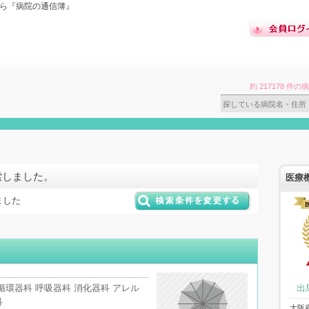
なら『病院の通信簿』
約 217178 
索しました。
医療
ました
循環器科 呼吸器科 消化器科 アレル
出
科
大阪