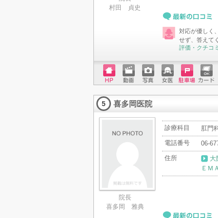
村田 貞史
最新の口コミ
対応が優しく
せず、答えて
評価・クチコ
ホーム
動画
写真
女医
駐車場
クレジ
ページ
ットカ
喜多岡医院
ード
5
診療科目
肛門科
電話番号
06-67
住所
大
ＥＭ
院長
喜多岡 雅典