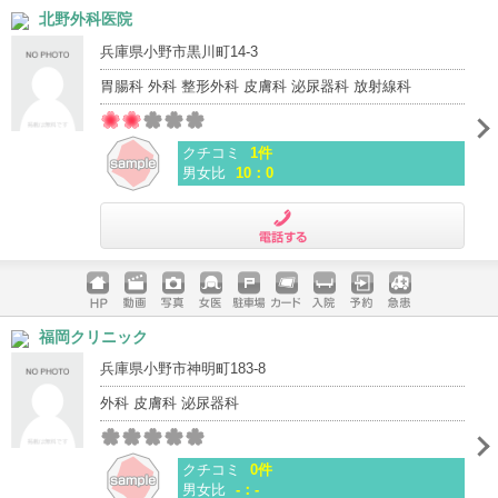
ホームペ
動画
写真
女医
駐車場
クレジッ
入院
予約
急患
北野外科医院
ージ
トカード
兵庫県小野市黒川町14-3
胃腸科 外科 整形外科 皮膚科 泌尿器科 放射線科
クチコミ
1件
男女比
10：0
電話する
ホームペ
動画
写真
女医
駐車場
クレジッ
入院
予約
急患
福岡クリニック
ージ
トカード
兵庫県小野市神明町183-8
外科 皮膚科 泌尿器科
クチコミ
0件
男女比
-：-