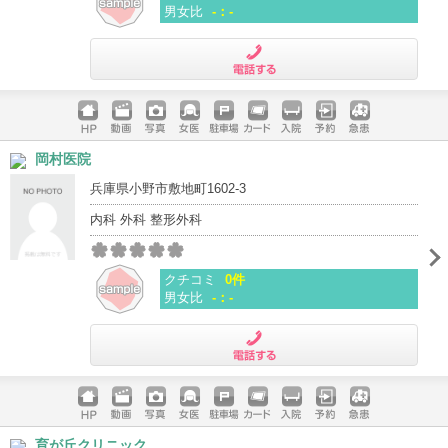
男女比
-：-
電話する
ホームペ
動画
写真
女医
駐車場
クレジッ
入院
予約
急患
岡村医院
ージ
トカード
兵庫県小野市敷地町1602-3
内科 外科 整形外科
クチコミ
0件
男女比
-：-
電話する
ホームペ
動画
写真
女医
駐車場
クレジッ
入院
予約
急患
育が丘クリニック
ージ
トカード