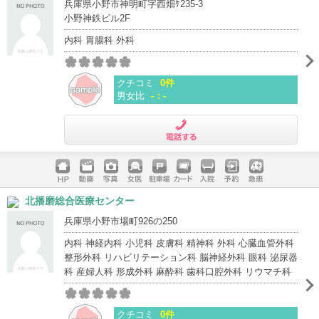
兵庫県小野市神明町字西畑ｹ235-3
小野神鉄ビル2F
内科 胃腸科 外科
クチコミ
0件
男女比
-：-
電話する
ホームペ
動画
写真
女医
駐車場
クレジッ
入院
予約
急患
北播磨総合医療センター
ージ
トカード
兵庫県小野市場町926の250
内科 神経内科 小児科 皮膚科 精神科 外科 心臓血管外科
整形外科 リハビリテーション科 脳神経外科 眼科 泌尿器
科 産婦人科 形成外科 麻酔科 歯科口腔外科 リウマチ科
クチコミ
0件