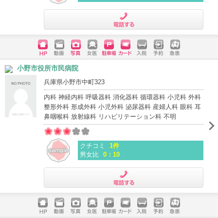
電話する
ホームペ
動画
写真
女医
駐車場
クレジッ
入院
予約
急患
小野市役所市民病院
ージ
トカード
兵庫県小野市中町323
内科 神経内科 呼吸器科 消化器科 循環器科 小児科 外科
整形外科 形成外科 小児外科 泌尿器科 産婦人科 眼科 耳
鼻咽喉科 放射線科 リハビリテーション科 不明
クチコミ
1件
男女比
0：10
電話する