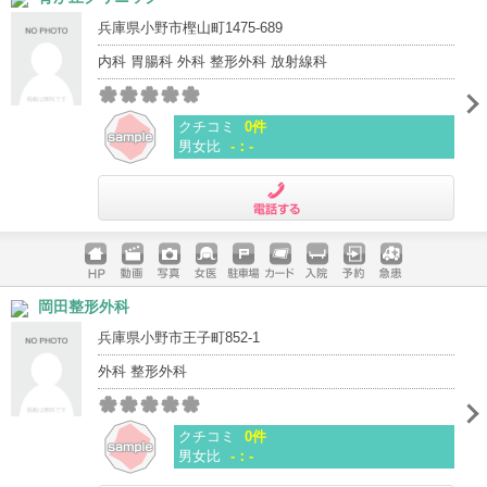
兵庫県小野市樫山町1475-689
内科 胃腸科 外科 整形外科 放射線科
クチコミ
0件
男女比
-：-
電話する
ホームペ
動画
写真
女医
駐車場
クレジッ
入院
予約
急患
岡田整形外科
ージ
トカード
兵庫県小野市王子町852-1
外科 整形外科
クチコミ
0件
男女比
-：-