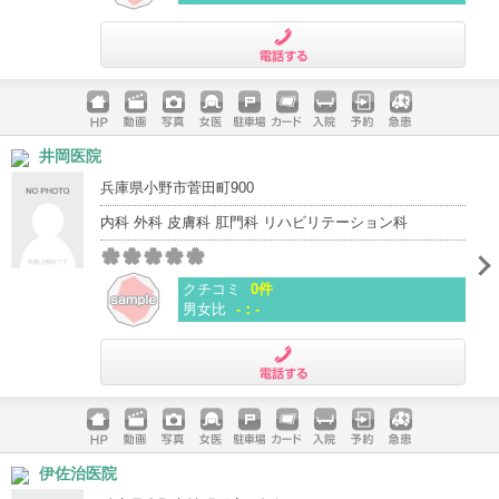
電話する
ホームペ
動画
写真
女医
駐車場
クレジッ
入院
予約
急患
井岡医院
ージ
トカード
兵庫県小野市菅田町900
内科 外科 皮膚科 肛門科 リハビリテーション科
クチコミ
0件
男女比
-：-
電話する
ホームペ
動画
写真
女医
駐車場
クレジッ
入院
予約
急患
伊佐治医院
ージ
トカード