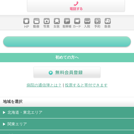
電話する
ホームペ
動画
写真
女医
駐車場
クレジッ
入院
予約
急患
ージ
トカード
初めての方へ
無料会員登録
病院の通信簿とは？
|
投票すると寄付できます
地域を選択
北海道・東北エリア
関東エリア