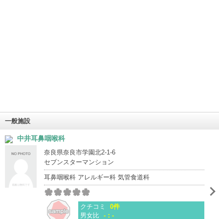
一般施設
中井耳鼻咽喉科
奈良県奈良市学園北2-1-6
セブンスターマンション
耳鼻咽喉科 アレルギー科 気管食道科
クチコミ
0件
男女比
-：-