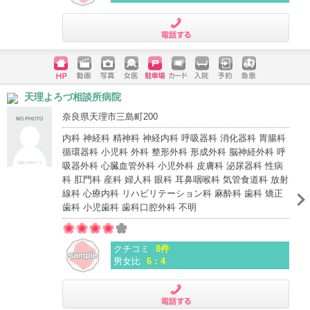
電話する
ホームペ
動画
写真
女医
駐車場
クレジッ
入院
予約
急患
天理よろづ相談所病院
ージ
トカード
奈良県天理市三島町200
内科 神経科 精神科 神経内科 呼吸器科 消化器科 胃腸科
循環器科 小児科 外科 整形外科 形成外科 脳神経外科 呼
吸器外科 心臓血管外科 小児外科 皮膚科 泌尿器科 性病
科 肛門科 産科 婦人科 眼科 耳鼻咽喉科 気管食道科 放射
線科 心療内科 リハビリテーション科 麻酔科 歯科 矯正
歯科 小児歯科 歯科口腔外科 不明
クチコミ
8件
男女比
6：4