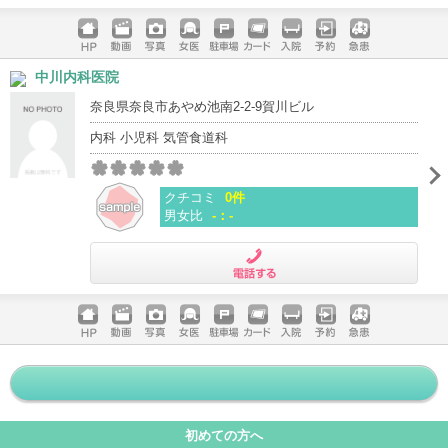
電話する
ホームペ
動画
写真
女医
駐車場
クレジッ
入院
予約
急患
中川内科医院
ージ
トカード
奈良県奈良市あやめ池南2-2-9賀川ビル
内科 小児科 気管食道科
クチコミ
0件
男女比
-：-
電話する
ホームペ
動画
写真
女医
駐車場
クレジッ
入院
予約
急患
ージ
トカード
初めての方へ