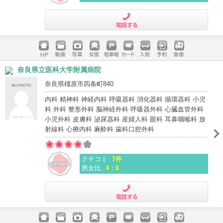
電話する
ホームペ
動画
写真
女医
駐車場
クレジッ
入院
予約
急患
奈良県立医科大学附属病院
ージ
トカード
奈良県橿原市四条町840
内科 精神科 神経内科 呼吸器科 消化器科 循環器科 小児
科 外科 整形外科 脳神経外科 呼吸器外科 心臓血管外科
小児外科 皮膚科 泌尿器科 産婦人科 眼科 耳鼻咽喉科 放
射線科 心療内科 麻酔科 歯科口腔外科
クチコミ
7件
男女比
4：6
電話する