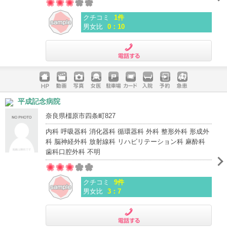
クチコミ
1件
男女比
0：10
電話する
ホームペ
動画
写真
女医
駐車場
クレジッ
入院
予約
急患
平成記念病院
ージ
トカード
奈良県橿原市四条町827
内科 呼吸器科 消化器科 循環器科 外科 整形外科 形成外
科 脳神経外科 放射線科 リハビリテーション科 麻酔科
歯科口腔外科 不明
クチコミ
9件
男女比
3：7