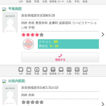
ホームペ
動画
写真
女医
駐車場
クレジッ
入院
予約
急患
平尾病院
ージ
トカード
奈良県橿原市兵部町6-28
内科 外科 整形外科 皮膚科 泌尿器科 リハビリテーショ
ン科 不明
クチコミ
3件
男女比
0：10
電話する
ホームペ
動画
写真
女医
駐車場
クレジッ
入院
予約
急患
出垣内医院
ージ
トカード
奈良県橿原市白町1-31の10
内科 外科