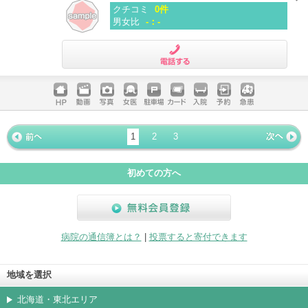
クチコミ
0件
男女比
-：-
電話する
ホームペ
動画
写真
女医
駐車場
クレジッ
入院
予約
急患
ージ
トカード
1
2
3
« 前ペー
次ページ
»
ジ
初めての方へ
無料会員登録
病院の通信簿とは？
|
投票すると寄付できます
地域を選択
北海道・東北エリア