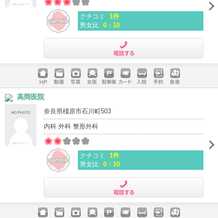
クチコミ
1件
男女比
0：10
電話する
ホームペ
動画
写真
女医
駐車場
クレジッ
入院
予約
急患
高岡医院
ージ
トカード
奈良県橿原市石川町503
内科 外科 整形外科
クチコミ
1件
男女比
0：10
電話する