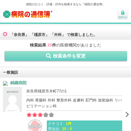
病院の口コミ・評価・評判を検索するなら『病院の通信簿』
病院の通信簿
ログ
イン
「奈良県」 「橿原市」 「外科」 で検索しました。
検索結果
25
件
の医療機関がありました
検索条件を変更
一般施設
錦織病院
奈良県橿原市木町77の1
内科 胃腸科 外科 整形外科 皮膚科 肛門科 放射線科 リハ
ビリテーション科
クチコミ
1件
男女比
10：0