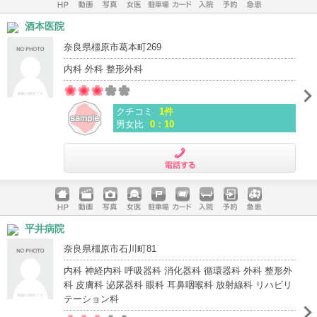
ホームペ
動画
写真
女医
駐車場
クレジッ
入院
予約
急患
酒本医院
ージ
トカード
奈良県橿原市葛本町269
内科 外科 整形外科
クチコミ
1件
男女比
0：10
電話する
ホームペ
動画
写真
女医
駐車場
クレジッ
入院
予約
急患
平井病院
ージ
トカード
奈良県橿原市石川町81
内科 神経内科 呼吸器科 消化器科 循環器科 外科 整形外
科 皮膚科 泌尿器科 眼科 耳鼻咽喉科 放射線科 リハビリ
テーション科