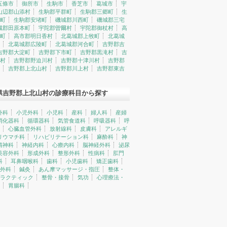
五條市
御所市
生駒市
香芝市
葛城市
宇
山辺郡山添村
生駒郡平群町
生駒郡三郷町
生
町
生駒郡安堵町
磯城郡川西町
磯城郡三宅
城郡田原本町
宇陀郡曽爾村
宇陀郡御杖村
高
町
高市郡明日香村
北葛城郡上牧町
北葛城
北葛城郡広陵町
北葛城郡河合町
吉野郡吉
吉野郡大淀町
吉野郡下市町
吉野郡黒滝村
吉
村
吉野郡野迫川村
吉野郡十津川村
吉野郡
吉野郡上北山村
吉野郡川上村
吉野郡東吉
県吉野郡上北山村の診療科目から探す
外科
小児外科
小児科
産科
婦人科
産婦
消化器科
循環器科
気管食道科
呼吸器科
呼
心臓血管外科
放射線科
皮膚科
アレルギ
リウマチ科
リハビリテーション科
麻酔科
神
精神科
神経内科
心療内科
脳神経外科
泌尿
美容外科
形成外科
整形外科
性病科
肛門
科
耳鼻咽喉科
歯科
小児歯科
矯正歯科
外科
鍼灸
あん摩マッサージ・指圧
整体・
ラクティック
整骨・接骨
気功
心理療法・
胃腸科