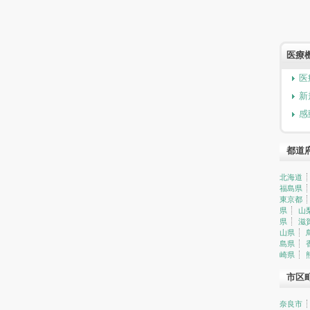
医療
医
新
感
都道
北海道
福島県
東京都
県
山
県
滋
山県
島県
崎県
市区
奈良市