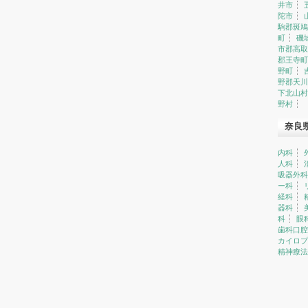
井市
陀市
駒郡斑鳩
町
磯
市郡高取
郡王寺町
野町
野郡天川
下北山村
野村
奈良
内科
人科
吸器外科
ー科
経科
器科
科
眼
歯科口腔
カイロプ
精神療法