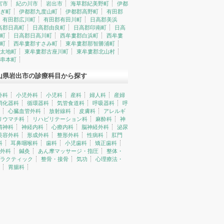
宮市
紀の川市
岩出市
海草郡紀美野町
伊都
ぎ町
伊都郡九度山町
伊都郡高野町
有田郡
有田郡広川町
有田郡有田川町
日高郡美浜
高郡日高町
日高郡由良町
日高郡印南町
日高
町
日高郡日高川町
西牟婁郡白浜町
西牟婁
町
西牟婁郡すさみ町
東牟婁郡那智勝浦町
太地町
東牟婁郡古座川町
東牟婁郡北山村
串本町
山県岩出市の診療科目から探す
外科
小児外科
小児科
産科
婦人科
産婦
消化器科
循環器科
気管食道科
呼吸器科
呼
心臓血管外科
放射線科
皮膚科
アレルギ
リウマチ科
リハビリテーション科
麻酔科
神
精神科
神経内科
心療内科
脳神経外科
泌尿
美容外科
形成外科
整形外科
性病科
肛門
科
耳鼻咽喉科
歯科
小児歯科
矯正歯科
外科
鍼灸
あん摩マッサージ・指圧
整体・
ラクティック
整骨・接骨
気功
心理療法・
胃腸科