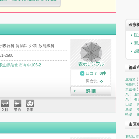
療院様へ患者満足度調査・向上の
簿」とは
医療
医
新
呼吸器科 胃腸科 外科 放射線科
感
61-2600
歌山県岩出市今中105-2
都道
口コミ
0件
北海道
男女比
-:-
福島県
東京都
県
山
詳細
県
滋
山県
島県
入院
予約
急患
崎県
市区
和歌山市