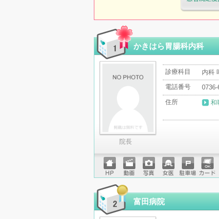
医療機関・治
「病院の通信
かきはら胃腸科内科
診療科目
内科 
電話番号
0736-
住所
和
院長
ホーム
動画
写真
女医
駐車場
クレジ
ページ
ットカ
ード
富田病院