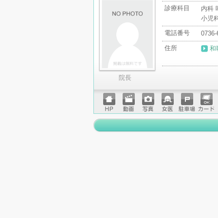
診療科目
内科 
小児
電話番号
0736-
住所
和
院長
ホーム
動画
写真
女医
駐車場
クレジ
ページ
ットカ
ード