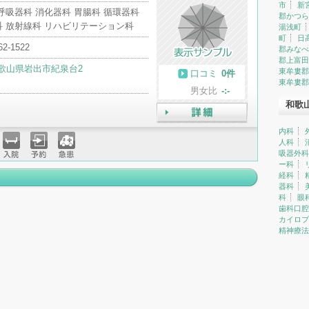
市
新
呼吸器科 消化器科 胃腸科 循環器科
郡かつら
科 放射線科 リハビリテーション科
湯浅町
町
日
62-1522
郡みなべ
郡上富田
歌山県岩出市紀泉台2
東牟婁郡
口コミ
0件
東牟婁郡
男女比
-:-
和歌
詳細
内科
人科
吸器外科
入院
予約
急患
ー科
経科
器科
科
眼
歯科口腔
カイロプ
精神療法