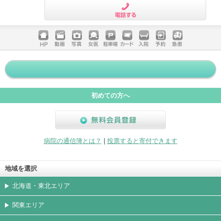
電話する
ホームペ
動画
写真
女医
駐車場
クレジッ
入院
予約
急患
ージ
トカード
初めての方へ
無料会員登録
病院の通信簿とは？
|
投票すると寄付できます
地域を選択
北海道・東北エリア
関東エリア