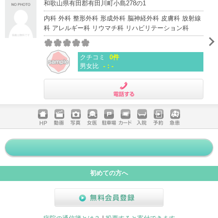
和歌山県有田郡有田川町小島278の1
内科 外科 整形外科 形成外科 脳神経外科 皮膚科 放射線
科 アレルギー科 リウマチ科 リハビリテーション科
クチコミ
0件
男女比
-：-
電話する
ホームペ
動画
写真
女医
駐車場
クレジッ
入院
予約
急患
ージ
トカード
初めての方へ
無料会員登録