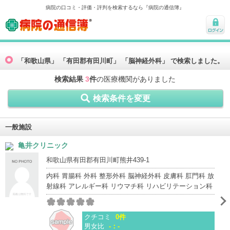
病院の口コミ・評価・評判を検索するなら『病院の通信簿』
病院の通信簿
ログ
イン
「和歌山県」 「有田郡有田川町」 「脳神経外科」 で検索しました。
検索結果
3
件
の医療機関がありました
検索条件を変更
一般施設
亀井クリニック
和歌山県有田郡有田川町熊井439-1
内科 胃腸科 外科 整形外科 脳神経外科 皮膚科 肛門科 放
射線科 アレルギー科 リウマチ科 リハビリテーション科
クチコミ
0件
男女比
-：-