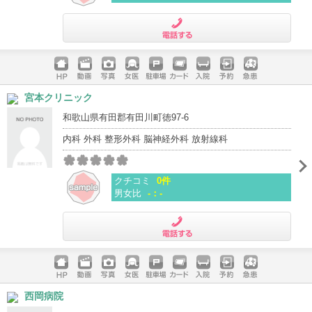
電話する
ホームペ
動画
写真
女医
駐車場
クレジッ
入院
予約
急患
宮本クリニック
ージ
トカード
和歌山県有田郡有田川町徳97-6
内科 外科 整形外科 脳神経外科 放射線科
クチコミ
0件
男女比
-：-
電話する
ホームペ
動画
写真
女医
駐車場
クレジッ
入院
予約
急患
西岡病院
ージ
トカード