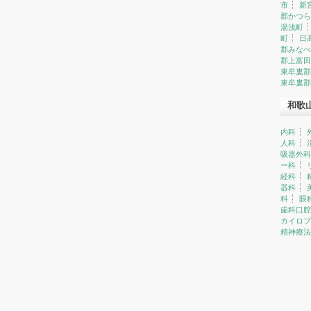
市
新
郡かつら
湯浅町
町
日
郡みなべ
郡上富田
東牟婁郡
東牟婁郡
和歌
内科
人科
吸器外科
ー科
経科
器科
科
眼
歯科口腔
カイロプ
精神療法