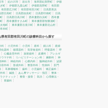
宮市
紀の川市
岩出市
海草郡紀美野町
伊都
ぎ町
伊都郡九度山町
伊都郡高野町
有田郡
有田郡広川町
有田郡有田川町
日高郡美浜
高郡日高町
日高郡由良町
日高郡印南町
日高
町
日高郡日高川町
西牟婁郡白浜町
西牟婁
町
西牟婁郡すさみ町
東牟婁郡那智勝浦町
太地町
東牟婁郡古座川町
東牟婁郡北山村
串本町
山県有田郡有田川町の診療科目から探す
外科
小児外科
小児科
産科
婦人科
産婦
消化器科
循環器科
気管食道科
呼吸器科
呼
心臓血管外科
放射線科
皮膚科
アレルギ
リウマチ科
リハビリテーション科
麻酔科
神
精神科
神経内科
心療内科
脳神経外科
泌尿
美容外科
形成外科
整形外科
性病科
肛門
科
耳鼻咽喉科
歯科
小児歯科
矯正歯科
外科
鍼灸
あん摩マッサージ・指圧
整体・
ラクティック
整骨・接骨
気功
心理療法・
胃腸科