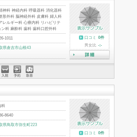
精神科 神経内科 呼吸器科 消化器科
整形外科 脳神経外科 皮膚科 婦人科
アレルギー科 心療内科 リハビリテ
ン科 麻酔科 歯科 歯科口腔外科
口コミ
0件
26-1011
男女比
-:-
取県倉吉市山根43
詳細
入院
予約
急患
内科
36-8640
取県鳥取市弥生町223
口コミ
0件