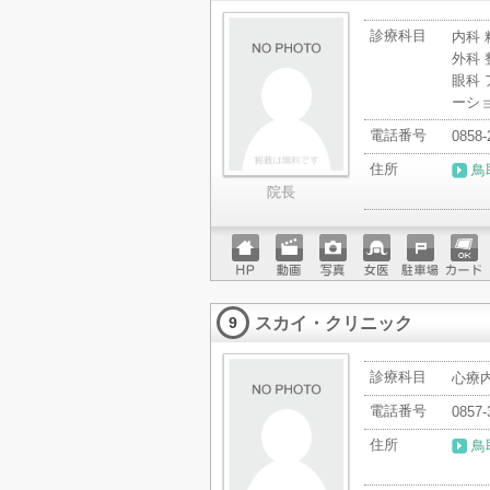
診療科目
内科 
外科 
眼科 
ーショ
電話番号
0858-
住所
鳥
院長
ホーム
動画
写真
女医
駐車場
クレジ
ページ
ットカ
スカイ・クリニック
ード
9
診療科目
心療
電話番号
0857-
住所
鳥