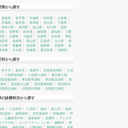
府県から探す
青森県
岩手県
宮城県
秋田県
山形県
茨城県
栃木県
群馬県
埼玉県
千葉県
神奈川県
新潟県
富山県
石川県
福井
梨県
長野県
岐阜県
静岡県
愛知県
三重
賀県
京都府
大阪府
兵庫県
奈良県
和歌
鳥取県
島根県
岡山県
広島県
山口県
徳
香川県
愛媛県
高知県
福岡県
佐賀県
長
熊本県
大分県
宮崎県
鹿児島県
沖縄県
町村から探す
米子市
倉吉市
境港市
岩美郡岩美町
八頭
八頭郡智頭町
八頭郡八頭町
東伯郡三朝
伯郡湯梨浜町
東伯郡琴浦町
東伯郡北栄町
西
津村
西伯郡大山町
西伯郡南部町
西伯郡伯
日野郡日南町
日野郡日野町
日野郡江府町
県の診療科目から探す
外科
小児外科
小児科
産科
婦人科
産婦
消化器科
循環器科
気管食道科
呼吸器科
呼
心臓血管外科
放射線科
皮膚科
アレルギ
リウマチ科
リハビリテーション科
麻酔科
神
精神科
神経内科
心療内科
脳神経外科
泌尿