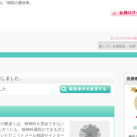
なら『病院の通信簿』
約 217178 
索しました。
医療
した
方の数多くは、精神科を受診できない
た方々にも、精神科通院ができる方と
ていただこうとメール相談やインター
神奈