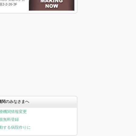
原2-2-26-3F
機関のみなさまへ
療機関情報変更
規無料登録
動する病院作りに