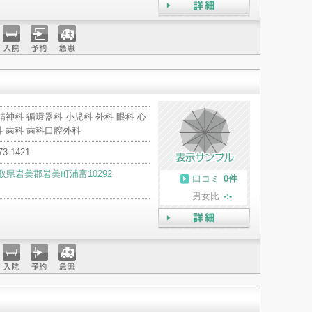
詳細
入院
予約
急患
精神科 循環器科 小児科 外科 眼科 心
 歯科 歯科口腔外科
73-1421
取県岩美郡岩美町浦富10292
口コミ
0件
男女比
-:-
詳細
入院
予約
急患