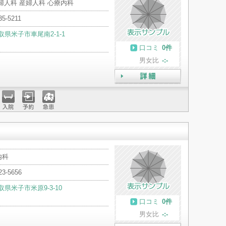
婦人科 産婦人科 心療内科
35-5211
取県米子市車尾南2-1-1
口コミ
0件
男女比
-:-
詳細
入院
予約
急患
内科
23-5656
取県米子市米原9-3-10
口コミ
0件
男女比
-:-