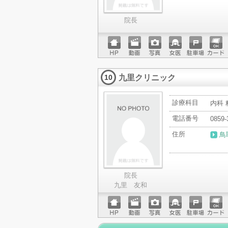
院長
ホーム
動画
写真
女医
駐車場
クレジ
ページ
ットカ
九里クリニック
ード
10
診療科目
内科 
電話番号
0859-
住所
鳥
院長
九里 友和
ホーム
動画
写真
女医
駐車場
クレジ