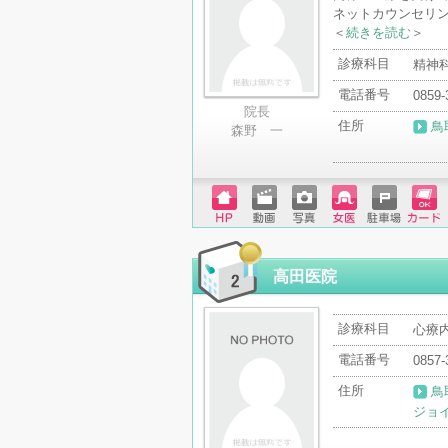
ネットカウンセリ
＜
続きを読む
＞
診療科目
精神
電話番号
0859-
院長
住所
鳥
森野 一
ホーム
動画
写真
女医
駐車場
クレジ
ページ
ットカ
ード
高田医院
診療科目
心療
電話番号
0857-
住所
鳥
ジョ