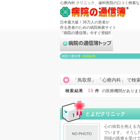
心療内科 クリニック、歯科医院の口コミ検索
日本最大級！36万人の患者が
作る患者のための病院検索サイト
『病院の通信簿』今すぐ登録!!
病院の通信簿
>
検索結果
「鳥取県」 「心療内科」 で検
10
検索結果
件
の医療機関がありま
とよだクリニック
心の病気を抱える
でいます。 そうし
同様の医療を受け