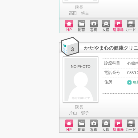
院長
高田 耕吉
ホーム
動画
写真
女医
駐車場
クレジ
ページ
ットカ
ード
かたやま心の健康クリ
診療科目
心療
電話番号
0859-
住所
鳥
院長
片山 郁子
ホーム
動画
写真
女医
駐車場
クレジ