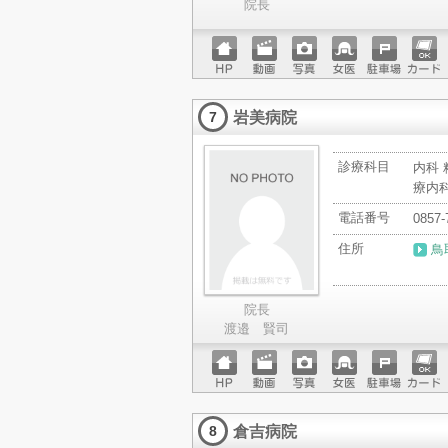
院長
ホーム
動画
写真
女医
駐車場
クレジ
ページ
ットカ
岩美病院
ード
7
診療科目
内科 
療内科
電話番号
0857-
住所
鳥
院長
渡邉 賢司
ホーム
動画
写真
女医
駐車場
クレジ
ページ
ットカ
倉吉病院
ード
8