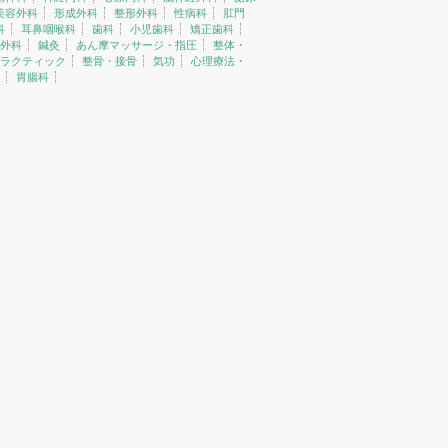
美容外科
形成外科
整形外科
性病科
肛門
科
耳鼻咽喉科
歯科
小児歯科
矯正歯科
外科
鍼灸
あん摩マッサージ・指圧
整体・
ラクティック
整骨・接骨
気功
心理療法・
胃腸科