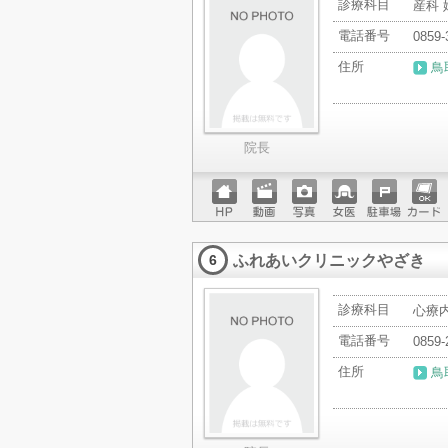
診療科目
産科 
電話番号
0859-
住所
鳥
院長
ホーム
動画
写真
女医
駐車場
クレジ
ページ
ットカ
ふれあいクリニックやざき
ード
6
診療科目
心療
電話番号
0859-
住所
鳥