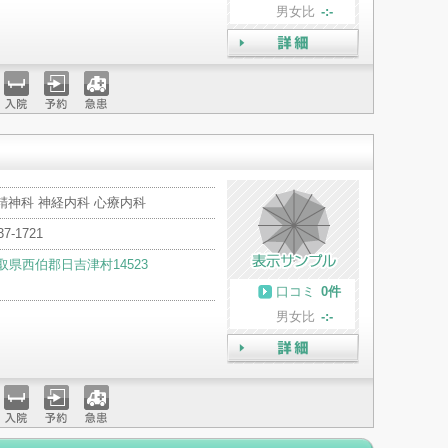
男女比
-:-
詳細
入院
予約
急患
精神科 神経内科 心療内科
37-1721
取県西伯郡日吉津村14523
口コミ
0件
男女比
-:-
詳細
入院
予約
急患