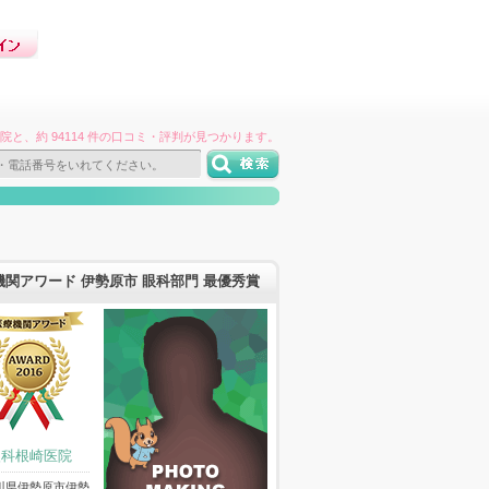
件の病院と、約 94114 件の口コミ・評判が見つかります。
機関アワード 伊勢原市 眼科部門 最優秀賞
眼科根崎医院
川県伊勢原市伊勢