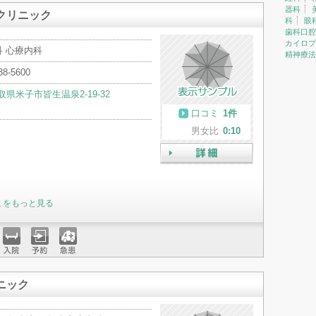
器科
クリニック
科
眼
歯科口腔
カイロプ
科 心療内科
精神療法
38-5600
取県米子市皆生温泉2-19-32
口コミ
1件
男女比
0:10
詳細
ミをもっと見る
入院
予約
急患
ニック