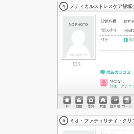
ページ
ットカ
メディカルストレスケア飯塚
ード
4
診療科目
精神
電話番号
0859-
住所
鳥
院長
最新の口コミ
特になし
評価・クチコ
ホーム
動画
写真
女医
駐車場
クレジ
ページ
ットカ
ミオ・ファティリティ・クリ
ード
5