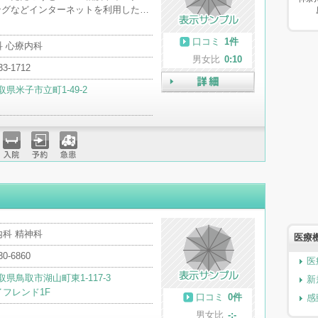
ングなどインターネットを利用した…
口コミ
1件
科 心療内科
男女比
0:10
33-1712
取県米子市立町1-49-2
詳細
入院
予約
急患
内科 精神科
医療
30-6860
医
取県鳥取市湖山町東1-117-3
新
イフレンド1F
口コミ
0件
感
男女比
-:-