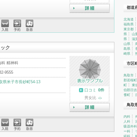
都道
詳細
北海道
福島県
東京都
入院
予約
急患
県
山
県
滋
山県
ニック
島県
崎県
内科 精神科
市区
32-9555
鳥取市
郡若桜町
取県米子市長砂町54-13
町
東
口コミ
0件
伯郡日吉
耆町
男女比
-:-
鳥取
詳細
内科
人科
吸器外科
ー科
入院
予約
急患
経科