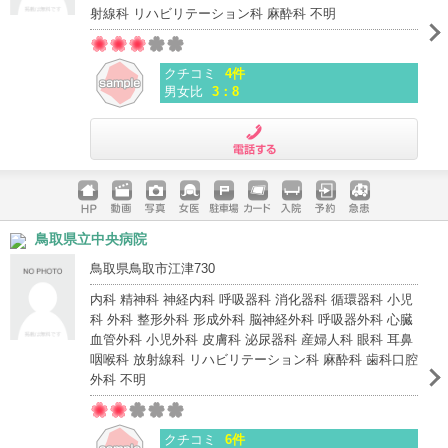
射線科 リハビリテーション科 麻酔科 不明
クチコミ
4件
男女比
3：8
電話する
ホームペ
動画
写真
女医
駐車場
クレジッ
入院
予約
急患
鳥取県立中央病院
ージ
トカード
鳥取県鳥取市江津730
内科 精神科 神経内科 呼吸器科 消化器科 循環器科 小児
科 外科 整形外科 形成外科 脳神経外科 呼吸器外科 心臓
血管外科 小児外科 皮膚科 泌尿器科 産婦人科 眼科 耳鼻
咽喉科 放射線科 リハビリテーション科 麻酔科 歯科口腔
外科 不明
クチコミ
6件