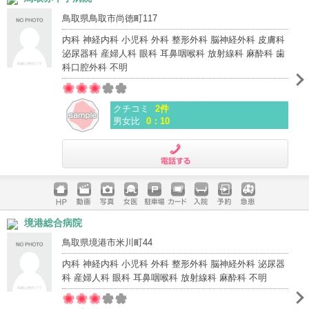
鳥取県鳥取市尚徳町117
内科 神経内科 小児科 外科 整形外科 脳神経外科 皮膚科
泌尿器科 産婦人科 眼科 耳鼻咽喉科 放射線科 麻酔科 歯
科口腔外科 不明
クチコミ
2件
男女比
0：10
電話する
ホームペ
動画
写真
女医
駐車場
クレジッ
入院
予約
急患
境港総合病院
ージ
トカード
鳥取県境港市米川町44
内科 神経内科 小児科 外科 整形外科 脳神経外科 泌尿器
科 産婦人科 眼科 耳鼻咽喉科 放射線科 麻酔科 不明