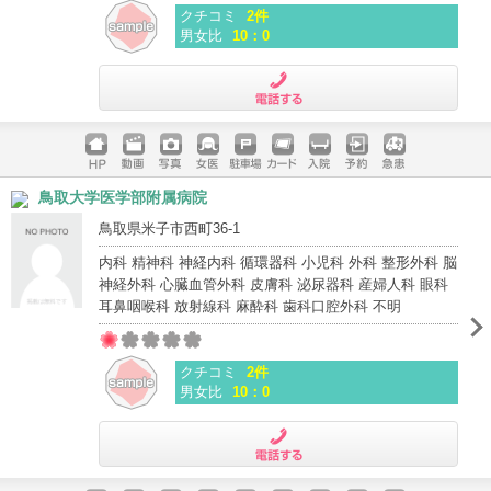
クチコミ
2件
男女比
10：0
電話する
ホームペ
動画
写真
女医
駐車場
クレジッ
入院
予約
急患
鳥取大学医学部附属病院
ージ
トカード
鳥取県米子市西町36-1
内科 精神科 神経内科 循環器科 小児科 外科 整形外科 脳
神経外科 心臓血管外科 皮膚科 泌尿器科 産婦人科 眼科
耳鼻咽喉科 放射線科 麻酔科 歯科口腔外科 不明
クチコミ
2件
男女比
10：0
電話する