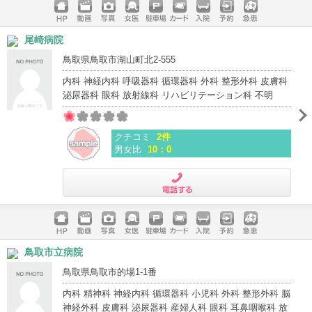
ホームペ
動画
写真
女医
駐車場
クレジッ
入院
予約
急患
尾崎病院
ージ
トカード
鳥取県鳥取市湖山町北2-555
内科 神経内科 呼吸器科 循環器科 外科 整形外科 皮膚科
泌尿器科 眼科 放射線科 リハビリテーション科 不明
クチコミ
2件
男女比
10：0
電話する
ホームペ
動画
写真
女医
駐車場
クレジッ
入院
予約
急患
鳥取市立病院
ージ
トカード
鳥取県鳥取市的場1-1番
内科 精神科 神経内科 循環器科 小児科 外科 整形外科 脳
神経外科 皮膚科 泌尿器科 産婦人科 眼科 耳鼻咽喉科 放