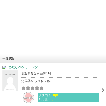
一般施設
わたなべクリニック
鳥取県鳥取市南隈164
泌尿器科 皮膚科 内科
クチコミ
0件
男女比
-：-