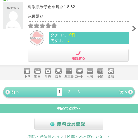
鳥取県米子市車尾南1-8-32
泌尿器科
クチコミ
0件
男女比
-：-
電話する
ホームペ
動画
写真
女医
駐車場
クレジッ
入院
予約
急患
ージ
トカード
1
2
3
« 前ペー
次ページ
»
ジ
初めての方へ
無料会員登録
病院の通信簿とは？
|
投票すると寄付できます