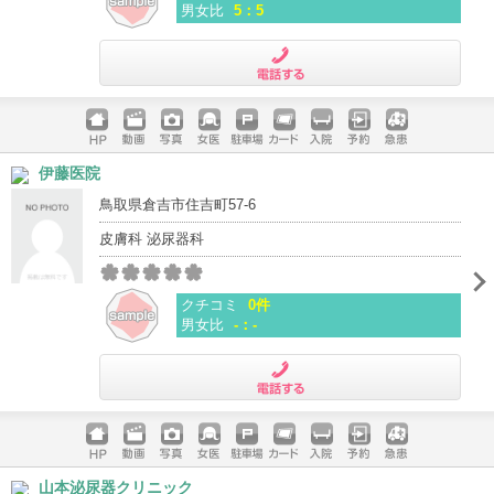
男女比
5：5
電話する
ホームペ
動画
写真
女医
駐車場
クレジッ
入院
予約
急患
伊藤医院
ージ
トカード
鳥取県倉吉市住吉町57-6
皮膚科 泌尿器科
クチコミ
0件
男女比
-：-
電話する
ホームペ
動画
写真
女医
駐車場
クレジッ
入院
予約
急患
山本泌尿器クリニック
ージ
トカード