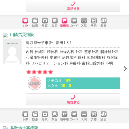
電話する
ホームペ
動画
写真
女医
駐車場
クレジッ
入院
予約
急患
山陰労災病院
ージ
トカード
鳥取県米子市皆生新田1-8-1
内科 神経科 精神科 神経内科 外科 整形外科 脳神経外科
心臓血管外科 皮膚科 泌尿器科 眼科 耳鼻咽喉科 放射線
科 リハビリテーション科 麻酔科 歯科口腔外科 不明
クチコミ
4件
男女比
10：0
電話する
ホームペ
動画
写真
女医
駐車場
クレジッ
入院
予約
急患
鳥取赤十字病院
ージ
トカード