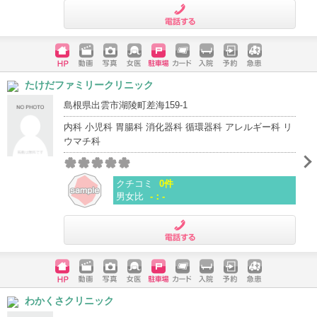
電話する
ホームペ
動画
写真
女医
駐車場
クレジッ
入院
予約
急患
たけだファミリークリニック
ージ
トカード
島根県出雲市湖陵町差海159-1
内科 小児科 胃腸科 消化器科 循環器科 アレルギー科 リ
ウマチ科
クチコミ
0件
男女比
-：-
電話する
ホームペ
動画
写真
女医
駐車場
クレジッ
入院
予約
急患
わかくさクリニック
ージ
トカード