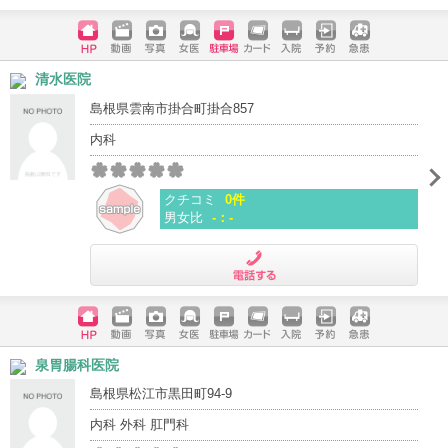
電話する
ホームペ
動画
写真
女医
駐車場
クレジッ
入院
予約
急患
清水医院
ージ
トカード
島根県雲南市掛合町掛合857
内科
クチコミ
0件
男女比
-：-
電話する
ホームペ
動画
写真
女医
駐車場
クレジッ
入院
予約
急患
泉胃腸科医院
ージ
トカード
島根県松江市黒田町94-9
内科 外科 肛門科