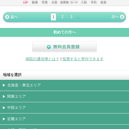
ホームペ
動画
写真
女医
駐車場
クレジッ
入院
予約
急患
ージ
トカード
1
2
3
...
« 前ペー
次ページ
»
ジ
初めての方へ
無料会員登録
病院の通信簿とは？
|
投票すると寄付できます
地域を選択
北海道・東北エリア
関東エリア
中部エリア
近畿エリア