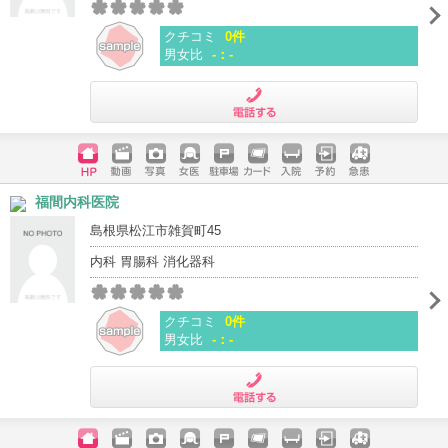
クチコミ
0件
男女比
-：-
電話する
ホームペ
動画
写真
女医
駐車場
クレジッ
入院
予約
急患
福間内科医院
ージ
トカード
島根県松江市雑賀町45
内科 胃腸科 消化器科
クチコミ
0件
男女比
-：-
電話する