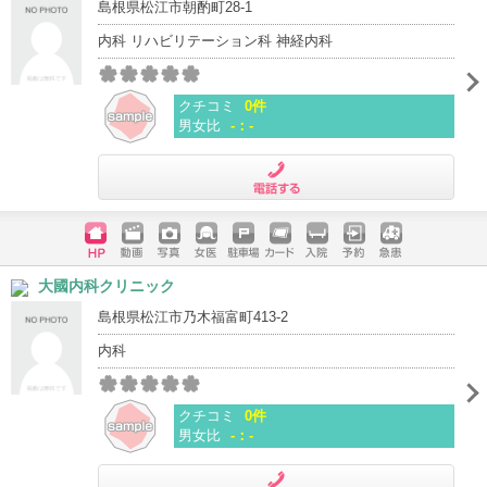
島根県松江市朝酌町28-1
内科 リハビリテーション科 神経内科
クチコミ
0件
男女比
-：-
電話する
ホームペ
動画
写真
女医
駐車場
クレジッ
入院
予約
急患
大國内科クリニック
ージ
トカード
島根県松江市乃木福富町413-2
内科
クチコミ
0件
男女比
-：-