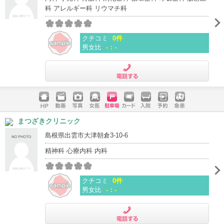
科 アレルギー科 リウマチ科
クチコミ
0件
男女比
-：-
電話する
ホームペ
動画
写真
女医
駐車場
クレジッ
入院
予約
急患
まつざきクリニック
ージ
トカード
島根県出雲市大津朝倉3-10-6
精神科 心療内科 内科
クチコミ
0件
男女比
-：-