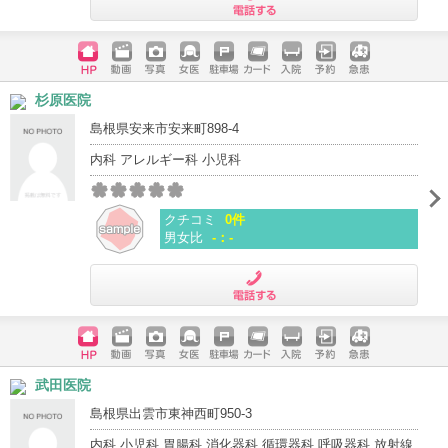
電話する
ホームペ
動画
写真
女医
駐車場
クレジッ
入院
予約
急患
杉原医院
ージ
トカード
島根県安来市安来町898-4
内科 アレルギー科 小児科
クチコミ
0件
男女比
-：-
電話する
ホームペ
動画
写真
女医
駐車場
クレジッ
入院
予約
急患
武田医院
ージ
トカード
島根県出雲市東神西町950-3
内科 小児科 胃腸科 消化器科 循環器科 呼吸器科 放射線