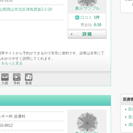
51-3131
山県岡山市北区津島西坂2-2-20
口コミ
1件
男女比
0:10
詳細
携帯サイトから予約ができるので非常に便利です。診察は非常に丁
もわかりやすく説明してくれます。
ミをもっと見る
入院
予約
急患
医療
医
ルギー科 皮膚科
新
感
55-8812