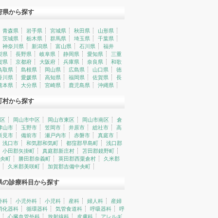
府県から探す
青森県
岩手県
宮城県
秋田県
山形県
茨城県
栃木県
群馬県
埼玉県
千葉県
神奈川県
新潟県
富山県
石川県
福井
梨県
長野県
岐阜県
静岡県
愛知県
三重
賀県
京都府
大阪府
兵庫県
奈良県
和歌
鳥取県
島根県
岡山県
広島県
山口県
徳
香川県
愛媛県
高知県
福岡県
佐賀県
長
熊本県
大分県
宮崎県
鹿児島県
沖縄県
町村から探す
区
岡山市中区
岡山市東区
岡山市南区
倉
津山市
玉野市
笠岡市
井原市
総社市
高
新見市
備前市
瀬戸内市
赤磐市
真庭市
浅口市
和気郡和気町
都窪郡早島町
浅口郡
小田郡矢掛町
真庭郡新庄村
苫田郡鏡野町
央町
勝田郡奈義町
英田郡西粟倉村
久米郡
久米郡美咲町
加賀郡吉備中央町
県の診療科目から探す
外科
小児外科
小児科
産科
婦人科
産婦
消化器科
循環器科
気管食道科
呼吸器科
呼
心臓血管外科
放射線科
皮膚科
アレルギ