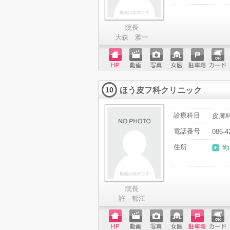
院長
大森 雅一
ホーム
動画
写真
女医
駐車場
クレジ
ページ
ットカ
ほう皮フ科クリニック
ード
10
診療科目
皮膚
電話番号
086-4
住所
岡
院長
許 郁江