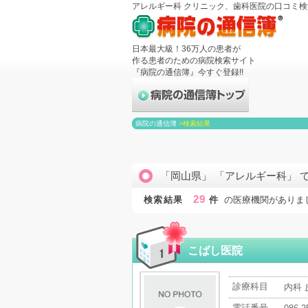
アレルギー科 クリニック、歯科医院の口コミ
日本最大級！36万人の患者が
作る患者のための病院検索サイト
『病院の通信簿』今すぐ登録!!
病院の通信簿
>
検索結果
「岡山県」 「アレルギー科」 
29
検索結果
件
の医療機関がありま
こばし医院
診療科目
内科 
電話番号