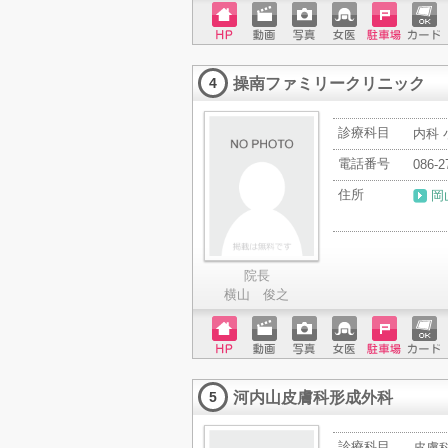
ホーム
動画
写真
女医
駐車場
クレジ
ページ
ットカ
操南ファミリークリニック
ード
4
診療科目
内科 
電話番号
086-2
住所
岡
院長
横山 俊之
ホーム
動画
写真
女医
駐車場
クレジ
ページ
ットカ
河内山皮膚科形成外科
ード
5
診療科目
皮膚