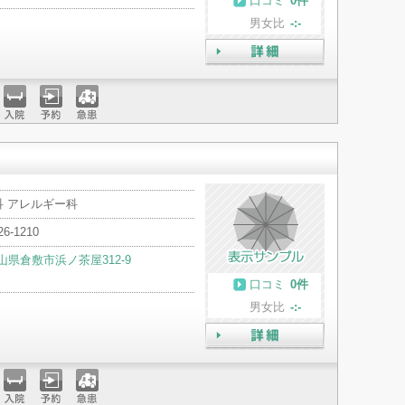
口コミ
0件
男女比
-:-
詳細
入院
予約
急患
科 アレルギー科
26-1210
山県倉敷市浜ノ茶屋312-9
口コミ
0件
男女比
-:-
詳細