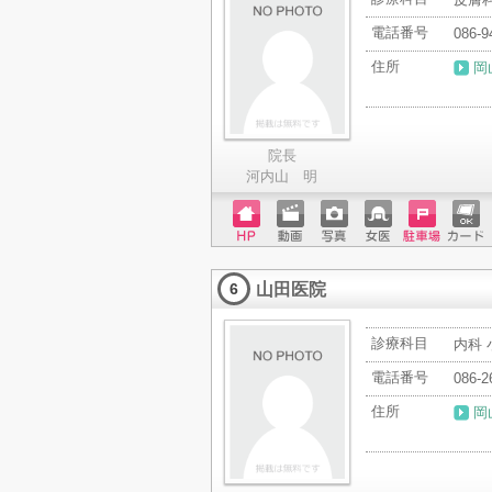
電話番号
086-9
住所
岡
院長
河内山 明
ホーム
動画
写真
女医
駐車場
クレジ
ページ
ットカ
山田医院
ード
6
診療科目
内科 
電話番号
086-2
住所
岡