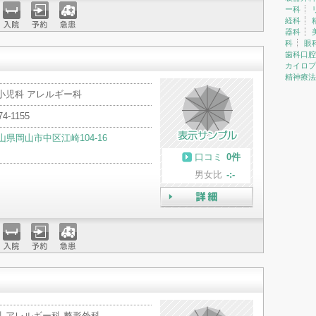
ー科
経科
器科
入院
予約
急患
科
眼
歯科口腔
カイロプ
精神療法
小児科 アレルギー科
74-1155
山県岡山市中区江崎104-16
口コミ
0件
男女比
-:-
詳細
入院
予約
急患
科 アレルギー科 整形外科