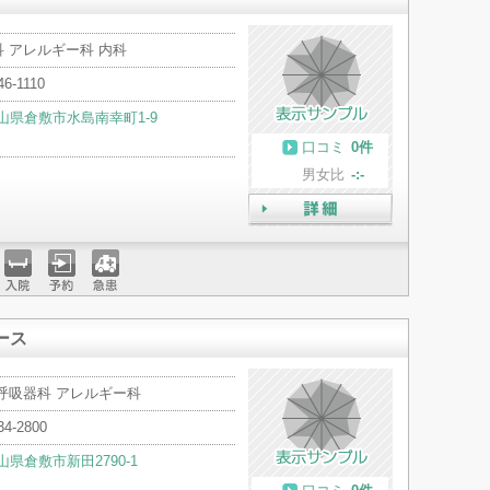
 アレルギー科 内科
46-1110
山県倉敷市水島南幸町1-9
口コミ
0件
男女比
-:-
詳細
入院
予約
急患
ース
 呼吸器科 アレルギー科
34-2800
山県倉敷市新田2790-1