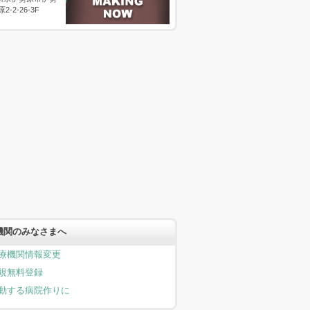
原2-2-26-3F
機関のみなさまへ
療機関情報変更
規無料登録
動する病院作りに