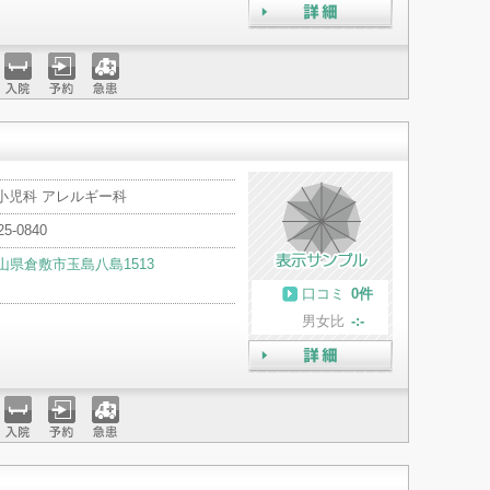
詳細
入院
予約
急患
小児科 アレルギー科
25-0840
山県倉敷市玉島八島1513
口コミ
0件
男女比
-:-
詳細
入院
予約
急患