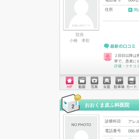
086-2
住所
岡
院長
小橋 孝彰
最新の口コミ
２回目以降は
寧で、患者に
評価・クチコ
ホーム
動画
写真
女医
駐車場
クレジ
ページ
ットカ
ード
おおくま皮ふ科医院
診療科目
アレ
電話番号
086-9