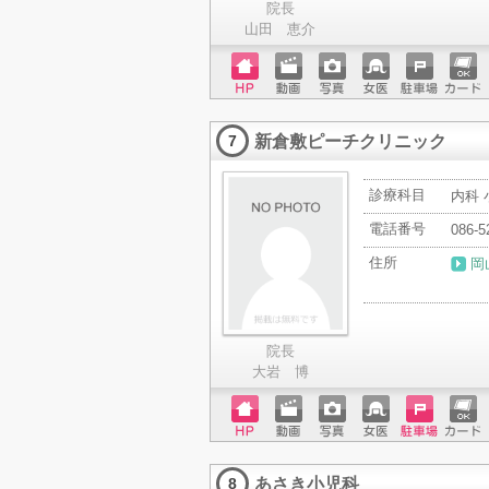
院長
山田 恵介
ホーム
動画
写真
女医
駐車場
クレジ
ページ
ットカ
新倉敷ピーチクリニック
ード
7
診療科目
内科 
電話番号
086-5
住所
岡
院長
大岩 博
ホーム
動画
写真
女医
駐車場
クレジ
ページ
ットカ
あさき小児科
ード
8