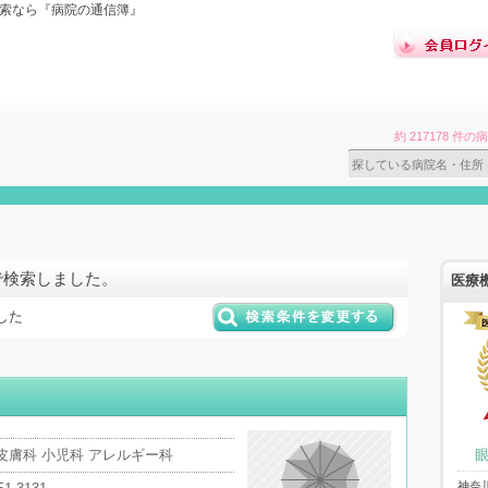
検索なら『病院の通信簿』
約 217178 
で検索しました。
医療
した
皮膚科 小児科 アレルギー科
神奈