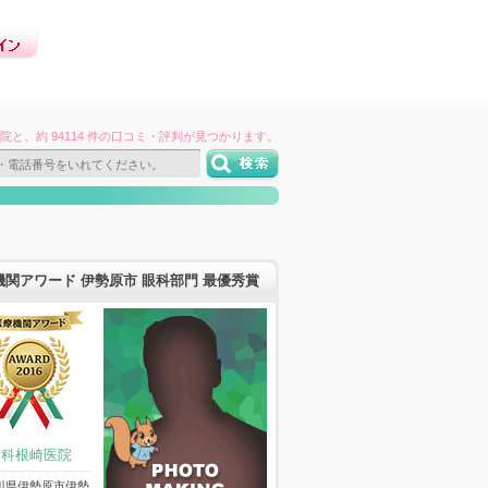
件の病院と、約 94114 件の口コミ・評判が見つかります。
機関アワード 伊勢原市 眼科部門 最優秀賞
眼科根崎医院
川県伊勢原市伊勢