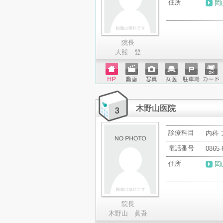
住所
岡
院長
大熊 登
ホーム
動画
写真
女医
駐車場
クレジ
ページ
ットカ
ード
木野山医院
診療科目
内科
電話番号
0865-
住所
岡
院長
木野山 眞吾