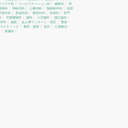
リウマチ科
リハビリテーション科
麻酔科
神
精神科
神経内科
心療内科
脳神経外科
泌尿
美容外科
形成外科
整形外科
性病科
肛門
科
耳鼻咽喉科
歯科
小児歯科
矯正歯科
外科
鍼灸
あん摩マッサージ・指圧
整体・
ラクティック
整骨・接骨
気功
心理療法・
胃腸科