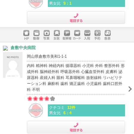
男女比
9：1
電話する
ホームペ
動画
写真
女医
駐車場
クレジッ
入院
予約
急患
倉敷中央病院
ージ
トカード
岡山県倉敷市美和1-1-1
内科 精神科 神経内科 循環器科 小児科 外科 整形外科 形
成外科 脳神経外科 呼吸器外科 心臓血管外科 皮膚科 泌
尿器科 産婦人科 眼科 耳鼻咽喉科 放射線科 リハビリテ
ーション科 麻酔科 歯科 矯正歯科 小児歯科 歯科口腔外
科 不明
クチコミ
12件
男女比
6：4