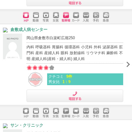
電話する
ホームペ
動画
写真
女医
駐車場
クレジッ
入院
予約
急患
倉敷成人病センター
ージ
トカード
岡山県倉敷市白楽町広堀250
内科 呼吸器科 胃腸科 循環器科 小児科 外科 泌尿器科 肛
門科 産科 産婦人科 眼科 放射線科 リウマチ科 麻酔科 不
明 産婦人科(産科・婦人科) 婦人科
クチコミ
9件
男女比
1：9
電話する
ホームペ
動画
写真
女医
駐車場
クレジッ
入院
予約
急患
サン・クリニック
ージ
トカード