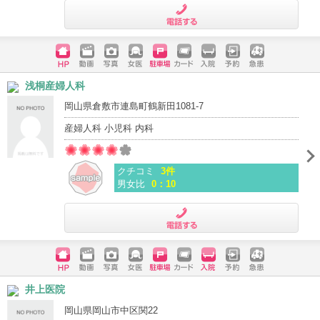
電話する
ホームペ
動画
写真
女医
駐車場
クレジッ
入院
予約
急患
浅桐産婦人科
ージ
トカード
岡山県倉敷市連島町鶴新田1081-7
産婦人科 小児科 内科
クチコミ
3件
男女比
0：10
電話する
ホームペ
動画
写真
女医
駐車場
クレジッ
入院
予約
急患
井上医院
ージ
トカード
岡山県岡山市中区関22