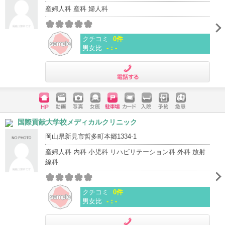
産婦人科 産科 婦人科
クチコミ
0件
男女比
-：-
電話する
ホームペ
動画
写真
女医
駐車場
クレジッ
入院
予約
急患
国際貢献大学校メディカルクリニック
ージ
トカード
岡山県新見市哲多町本郷1334-1
産婦人科 内科 小児科 リハビリテーション科 外科 放射
線科
クチコミ
0件
男女比
-：-