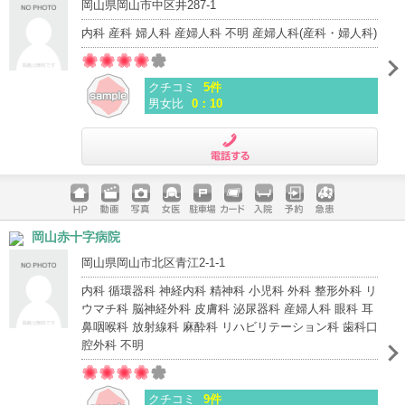
岡山県岡山市中区井287-1
内科 産科 婦人科 産婦人科 不明 産婦人科(産科・婦人科)
クチコミ
5件
男女比
0：10
電話する
ホームペ
動画
写真
女医
駐車場
クレジッ
入院
予約
急患
岡山赤十字病院
ージ
トカード
岡山県岡山市北区青江2-1-1
内科 循環器科 神経内科 精神科 小児科 外科 整形外科 リ
ウマチ科 脳神経外科 皮膚科 泌尿器科 産婦人科 眼科 耳
鼻咽喉科 放射線科 麻酔科 リハビリテーション科 歯科口
腔外科 不明
クチコミ
9件