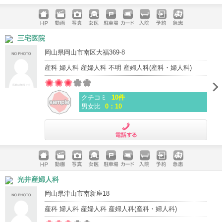
電話する
ホームペ
動画
写真
女医
駐車場
クレジッ
入院
予約
急患
三宅医院
ージ
トカード
岡山県岡山市南区大福369-8
産科 婦人科 産婦人科 不明 産婦人科(産科・婦人科)
クチコミ
10件
男女比
0：10
電話する
ホームペ
動画
写真
女医
駐車場
クレジッ
入院
予約
急患
光井産婦人科
ージ
トカード
岡山県津山市南新座18
産科 婦人科 産婦人科 産婦人科(産科・婦人科)