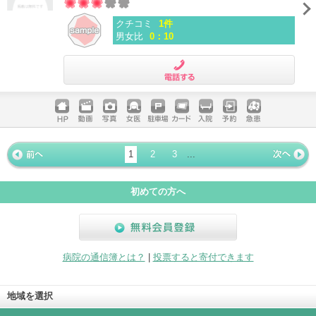
クチコミ
1件
男女比
0：10
電話する
ホームペ
動画
写真
女医
駐車場
クレジッ
入院
予約
急患
ージ
トカード
1
2
3
...
« 前ペー
次ページ
»
ジ
初めての方へ
無料会員登録
病院の通信簿とは？
|
投票すると寄付できます
地域を選択