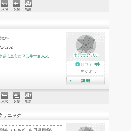
入院
予約
急患
咽喉科
72-5252
島県広島市西区己斐本町3-1-3
口コミ
0件
男女比
-:-
詳細
入院
予約
急患
クリニック
咽喉科 アレルギー科 耳鼻咽喉科