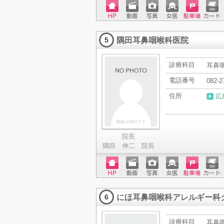
ホーム
動画
写真
女医
駐車場
クレジ
ページ
ットカ
隅田耳鼻咽喉科医院
ード
5
診療科目
耳鼻
電話番号
082-2
住所
広
院長
隅田 伸二 院長
ホーム
動画
写真
女医
駐車場
クレジ
ページ
ットカ
にほ耳鼻咽喉科アレルギー科
ード
6
診療科目
耳鼻