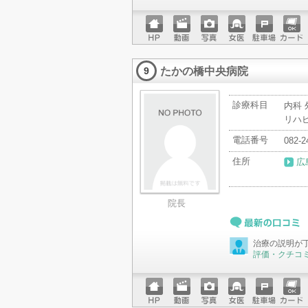
ホーム
動画
写真
女医
駐車場
クレジ
ページ
ットカ
たかの橋中央病院
ード
9
診療科目
内科 
リハ
電話番号
082-2
住所
広
院長
最新の口コミ
治療の説明が
評価・クチコ