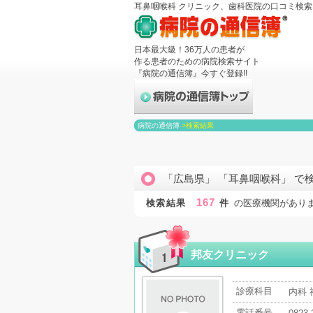
耳鼻咽喉科 クリニック、歯科医院の口コミ検
日本最大級！36万人の患者が
作る患者のための病院検索サイト
『病院の通信簿』今すぐ登録!!
病院の通信簿
>
検索結果
「広島県」 「耳鼻咽喉科」 で
167
検索結果
件
の医療機関があり
邦友クリニック
診療科目
内科 
電話番号