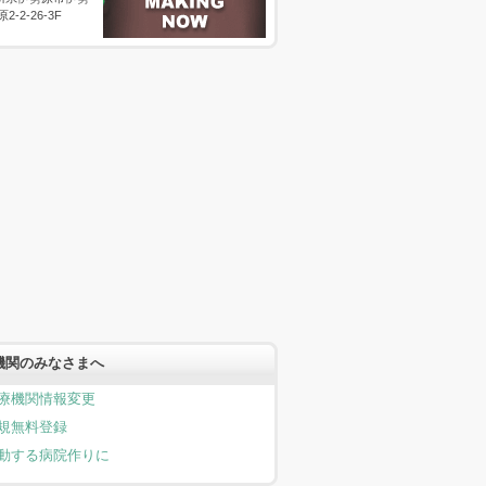
原2-2-26-3F
機関のみなさまへ
療機関情報変更
規無料登録
動する病院作りに