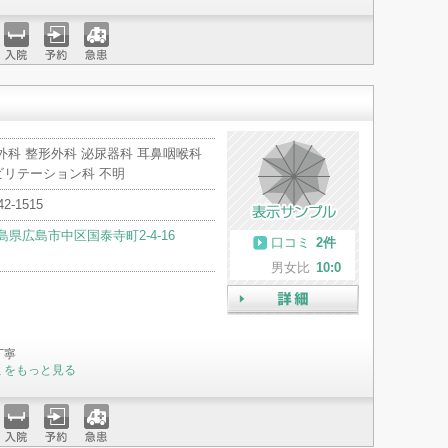
入院
予約
急患
外科 整形外科 泌尿器科 耳鼻咽喉科
ビリテーション科 不明
42-1515
島県広島市中区国泰寺町2-4-16
口コミ
2件
男女比
10:0
詳細
丁寧
ミをもっと見る