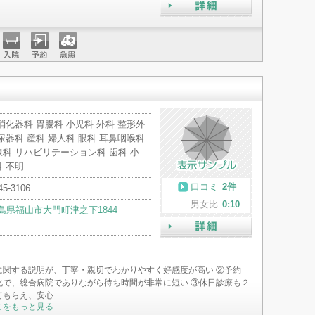
詳細
入院
予約
急患
消化器科 胃腸科 小児科 外科 整形外
尿器科 産科 婦人科 眼科 耳鼻咽喉科
科 リハビリテーション科 歯科 小
 不明
口コミ
2件
45-3106
男女比
0:10
島県福山市大門町津之下1844
詳細
に関する説明が、丁寧・親切でわかりやすく好感度が高い ②予約
化で、総合病院でありながら待ち時間が非常に短い ③休日診療も２
てもらえ、安心
ミをもっと見る