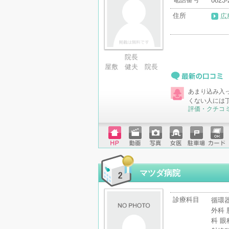
0823-
住所
広
院長
屋敷 健夫 院長
最新の口コミ
あまり込み入
くない人には
評価・クチコ
ホーム
動画
写真
女医
駐車場
クレジ
ページ
ットカ
ード
マツダ病院
診療科目
循環器
外科 
科 眼