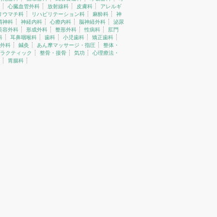
心臓血管外科
放射線科
皮膚科
アレルギ
リウマチ科
リハビリテーション科
麻酔科
神
精神科
神経内科
心療内科
脳神経外科
泌尿
美容外科
形成外科
整形外科
性病科
肛門
科
耳鼻咽喉科
歯科
小児歯科
矯正歯科
外科
鍼灸
あん摩マッサージ・指圧
整体・
ラクティック
整骨・接骨
気功
心理療法・
胃腸科