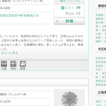
科 麻酔科 リハビリテーション科
都道
口コミ
3件
65-5000
男女比
7:3
北海道
島県安芸郡府中町青崎南2-15
福島県
東京都
詳細
県
山
県
滋
山県
望していたので。助産師の対応がとても丁寧で、説明もわかりやす
島県
。入院中の食事も改善がなされていて美味しかった。病院の建物は
崎県
まあまあだと思う。交通機関が便利。新システムが導入され、事務
なった。
市区
ミをもっと見る
広島市中
島市安佐
佐伯区
中市
入院
予約
急患
市
安
町
安
県郡北広
郡神石高
広島
咽喉科 アレルギー科
21-1678
内科
人科