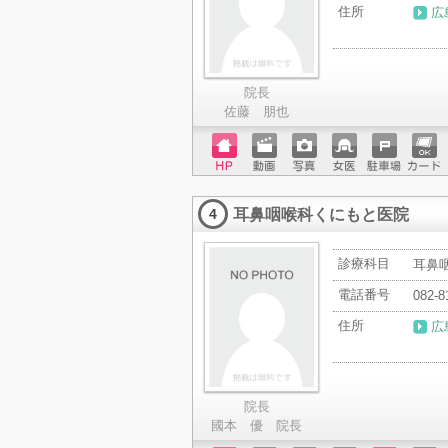
住所
広
院長
佐藤 朋也
ホーム
動画
写真
女医
駐車場
クレジ
ページ
ットカ
耳鼻咽喉科くにもと医院
ード
4
診療科目
耳鼻
電話番号
082-8
住所
広
院長
國本 優 院長