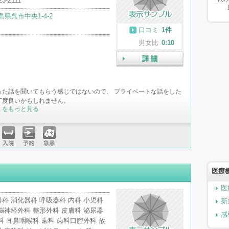
23-2111
島県呉市中央1-4-2
口コミ
1件
男女比
0:10
詳細
った話を聞いてもらう感じではないので、 プライベートな話をした
丁度良いかもしれません。
ミをもっと見る
入院
予約
急患
医療
医
科 消化器科 呼吸器科 内科 小児科
新
脳神経外科 整形外科 皮膚科 泌尿器
感
科 耳鼻咽喉科 歯科 歯科口腔外科 放