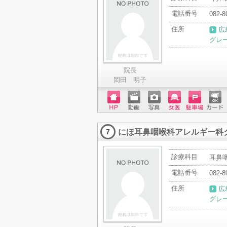
電話番号
082-8
住所
広
グレ
院長
岡田 明子
ホーム
動画
写真
女医
駐車場
クレジ
ページ
ットカ
にほ耳鼻咽喉科アレルギー科
ード
7
診療科目
耳鼻
電話番号
082-8
住所
広
グレ