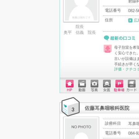
射線
電話番号
082-5
住所
広
院長
奥平 信義 院長
最新の口コミ
母子別室を希
く安心できた
古いが設備は
手続きが早く
評価・クチコ
ホーム
動画
写真
女医
駐車場
クレジ
ページ
ットカ
ード
佐藤耳鼻咽喉科医院
診療科目
耳鼻
電話番号
084-9