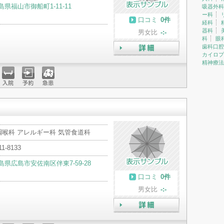
島県福山市御船町1-11-11
吸器外科
ー科
口コミ
0件
経科
器科
男女比
-:-
科
眼
歯科口腔
カイロプ
詳細
精神療法
入院
予約
急患
咽喉科 アレルギー科 気管食道科
11-8133
島県広島市安佐南区伴東7-59-28
口コミ
0件
男女比
-:-
詳細