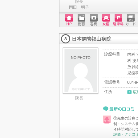
院長
岡田 明子
ホーム
動画
写真
女医
駐車場
クレジ
ページ
ットカ
日本鋼管福山病院
ード
8
診療科目
内科 
科 泌
放射線
児歯科
電話番号
084-9
住所
広
院長
最新の口コミ
①先生の診療
制・システム
４時間対応し
評価・クチコ