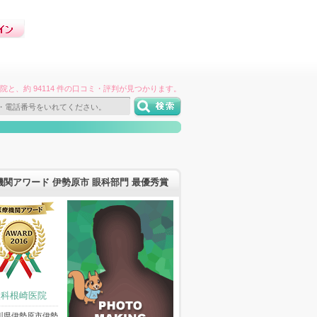
件の病院と、約 94114 件の口コミ・評判が見つかります。
機関アワード 伊勢原市 眼科部門 最優秀賞
眼科根崎医院
川県伊勢原市伊勢