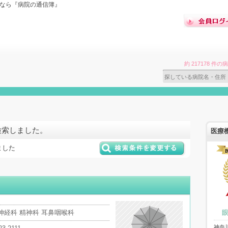
索なら『病院の通信簿』
約 217178 
検索しました。
医療
ました
神経科 精神科 耳鼻咽喉科
神奈