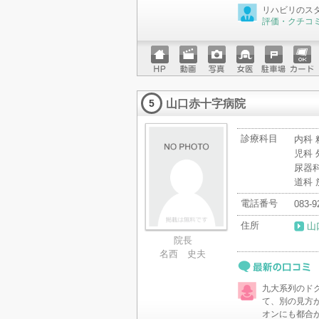
最新の口コミ
リハビリのス
評価・クチコ
ホーム
動画
写真
女医
駐車場
クレジ
ページ
ットカ
山口赤十字病院
ード
5
診療科目
内科 
児科 
尿器科
道科 
電話番号
083-9
住所
山
院長
名西 史夫
最新の口コミ
九大系列のド
て、別の見方
オンにも都合