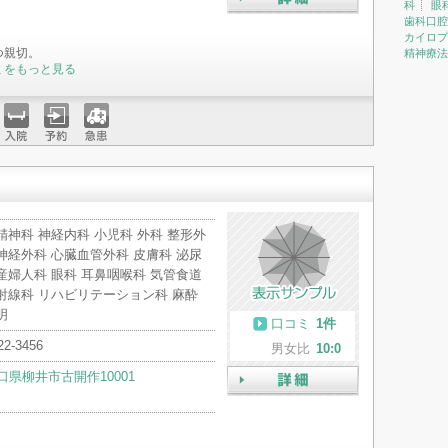
科
眼
詳細
歯科口腔
カイロプ
つ親切。
精神療法
ミをもっと見る
入院
予約
急患
精神科 神経内科 小児科 外科 整形外
神経外科 心臓血管外科 皮膚科 泌尿
産婦人科 眼科 耳鼻咽喉科 気管食道
射線科 リハビリテーション科 麻酔
明
口コミ
1件
22-3456
男女比
10:0
口県柳井市古開作10001
詳細