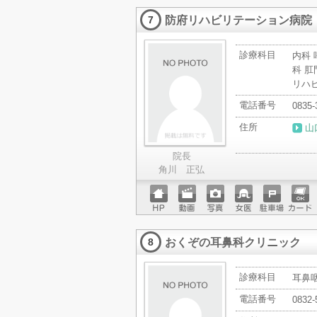
ページ
ットカ
防府リハビリテーション病院
ード
7
診療科目
内科 
科 肛
リハ
電話番号
0835-
住所
山
院長
角川 正弘
ホーム
動画
写真
女医
駐車場
クレジ
ページ
ットカ
おくぞの耳鼻科クリニック
ード
8
診療科目
耳鼻
電話番号
0832-