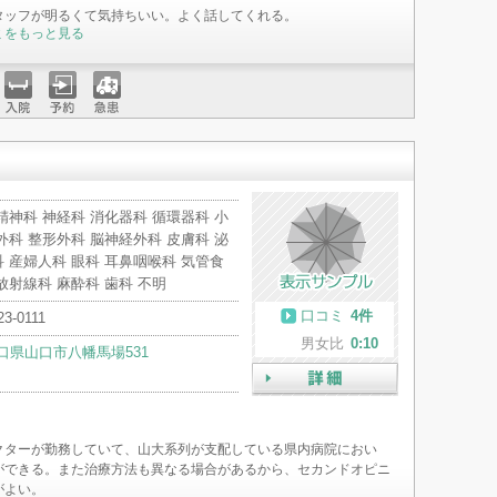
タッフが明るくて気持ちいい。よく話してくれる。
ミをもっと見る
入院
予約
急患
精神科 神経科 消化器科 循環器科 小
外科 整形外科 脳神経外科 皮膚科 泌
 産婦人科 眼科 耳鼻咽喉科 気管食
放射線科 麻酔科 歯科 不明
口コミ
4件
23-0111
男女比
0:10
口県山口市八幡馬場531
詳細
クターが勤務していて、山大系列が支配している県内病院におい
ができる。また治療方法も異なる場合があるから、セカンドオピニ
がよい。