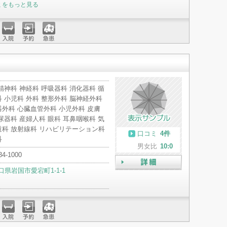
ミをもっと見る
入院
予約
急患
精神科 神経科 呼吸器科 消化器科 循
 小児科 外科 整形外科 脳神経外科
外科 心臓血管外科 小児外科 皮膚
尿器科 産婦人科 眼科 耳鼻咽喉科 気
道科 放射線科 リハビリテーション科
口コミ
4件
科
男女比
10:0
34-1000
口県岩国市愛宕町1-1-1
詳細
入院
予約
急患