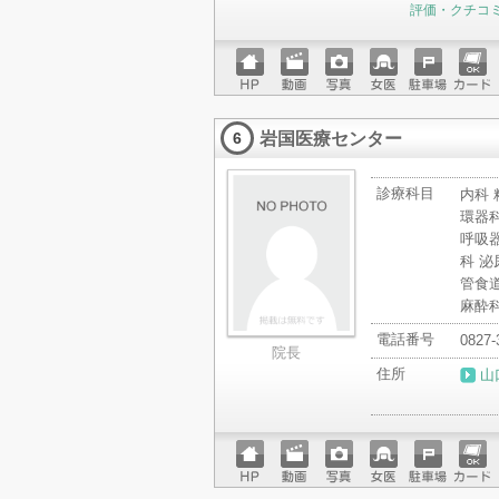
評価・クチコ
ホーム
動画
写真
女医
駐車場
クレジ
ページ
ットカ
岩国医療センター
ード
6
診療科目
内科 
環器科
呼吸器
科 泌
管食
麻酔
電話番号
0827-
院長
住所
山
ホーム
動画
写真
女医
駐車場
クレジ