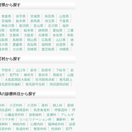
府県から探す
青森県
岩手県
宮城県
秋田県
山形県
茨城県
栃木県
群馬県
埼玉県
千葉県
神奈川県
新潟県
富山県
石川県
福井
梨県
長野県
岐阜県
静岡県
愛知県
三重
賀県
京都府
大阪府
兵庫県
奈良県
和歌
鳥取県
島根県
岡山県
広島県
山口県
徳
香川県
愛媛県
高知県
福岡県
佐賀県
長
熊本県
大分県
宮崎県
鹿児島県
沖縄県
町村から探す
宇部市
山口市
萩市
防府市
下松市
岩
光市
長門市
柳井市
美祢市
周南市
山陽
大島郡周防大島町
玖珂郡和木町
熊毛郡上
熊毛郡田布施町
熊毛郡平生町
阿武郡阿武町
県の診療科目から探す
外科
小児外科
小児科
産科
婦人科
産婦
消化器科
循環器科
気管食道科
呼吸器科
呼
心臓血管外科
放射線科
皮膚科
アレルギ
リウマチ科
リハビリテーション科
麻酔科
神
精神科
神経内科
心療内科
脳神経外科
泌尿
美容外科
形成外科
整形外科
性病科
肛門