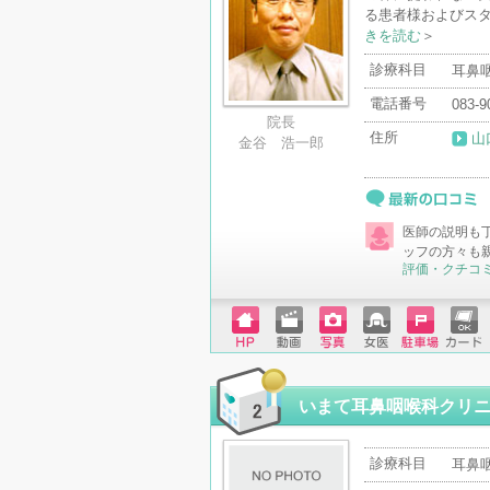
る患者様およびスタ
きを読む
＞
診療科目
耳鼻
電話番号
083-9
院長
住所
山
金谷 浩一郎
最新の口コミ
医師の説明も
ッフの方々も
評価・クチコ
ホーム
動画
写真
女医
駐車場
クレジ
ページ
ットカ
ード
いまて耳鼻咽喉科クリ
診療科目
耳鼻