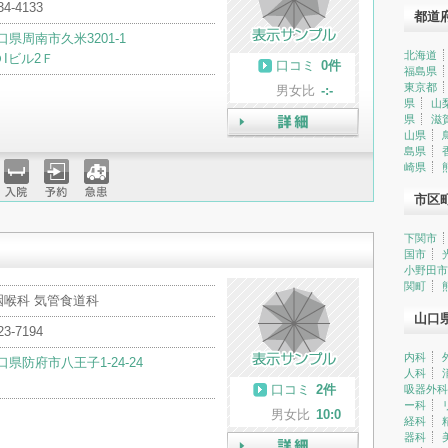
34-4133
都道
口県周南市久米3201-1
北海道
Iビル2Ｆ
口コミ
0件
福島県
東京都
男女比
-:-
県
山
県
滋
山県
詳細
島県
崎県
市区
入院
予約
急患
下関市
国市
小野田市
関町
咽喉科 気管食道科
山口
23-7194
内科
口県防府市八王子1-24-24
人科
口コミ
2件
吸器外科
ー科
男女比
10:0
経科
器科