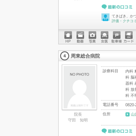
最新の口コミ
てきぱき、か
評価・クチコ
ホーム
動画
写真
女医
駐車場
クレジ
ページ
ットカ
周東総合病院
ード
4
診療科目
内科 
科 脳
器科 
科 放
科 不
電話番号
0820-
住所
院長
山
守田 知明