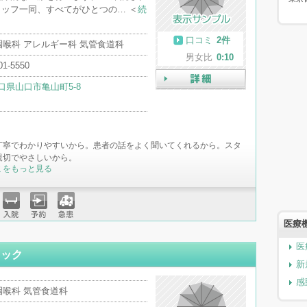
ッフ一同、すべてがひとつの… ＜
続
口コミ
2件
咽喉科 アレルギー科 気管食道科
男女比
0:10
01-5550
口県山口市亀山町5-8
詳細
丁寧でわかりやすいから。患者の話をよく聞いてくれるから。スタ
親切でやさしいから。
ミをもっと見る
医療
入院
予約
急患
医
ニック
新
感
咽喉科 気管食道科