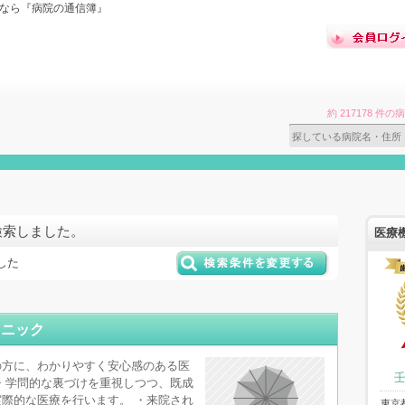
索なら『病院の通信簿』
約 217178 
検索しました。
医療
した
リニック
の方に、わかりやすく安心感のある医
・学問的な裏づけを重視しつつ、既成
際的な医療を行います。 ・来院され
東京