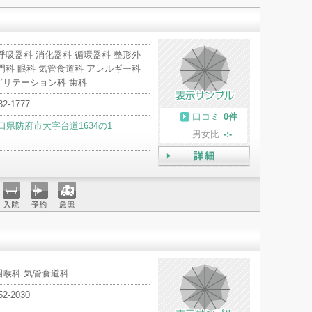
呼吸器科 消化器科 循環器科 整形外
門科 眼科 気管食道科 アレルギー科
ビリテーション科 歯科
32-1777
口コミ
0件
口県防府市大字台道1634の1
男女比
-:-
詳細
入院
予約
急患
咽喉科 気管食道科
52-2030