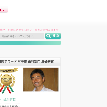
件の病院と、約 94114 件の口コミ・評判が見つかります。
機関アワード 府中市 歯科部門 最優秀賞
壬生歯科医院
都府中市本宿町4-