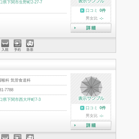
口県下関市生野町2-27-7
口コミ
0件
男女比
-:-
詳細
入院
予約
急患
咽喉科 気管食道科
31-7788
口県下関市西大坪町7-3
口コミ
0件
男女比
-:-
詳細