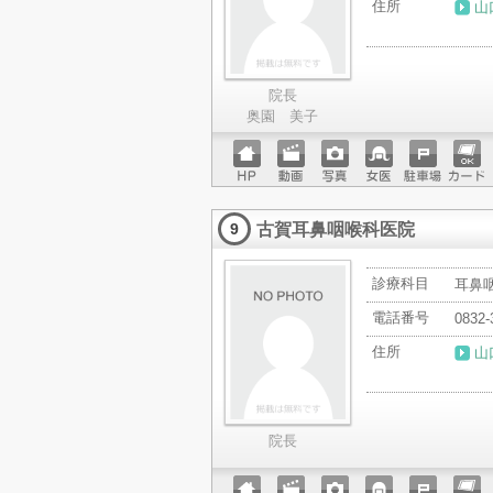
住所
山
院長
奥園 美子
ホーム
動画
写真
女医
駐車場
クレジ
ページ
ットカ
古賀耳鼻咽喉科医院
ード
9
診療科目
耳鼻
電話番号
0832-
住所
山
院長