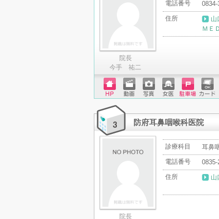
電話番号
0834-
住所
山
ＭＥＤ
院長
今手 祐二
ホーム
動画
写真
女医
駐車場
クレジ
ページ
ットカ
ード
防府耳鼻咽喉科医院
診療科目
耳鼻
電話番号
0835-
住所
山
院長