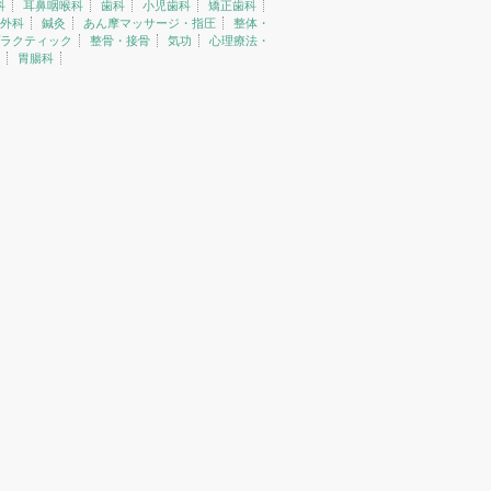
科
耳鼻咽喉科
歯科
小児歯科
矯正歯科
外科
鍼灸
あん摩マッサージ・指圧
整体・
ラクティック
整骨・接骨
気功
心理療法・
胃腸科