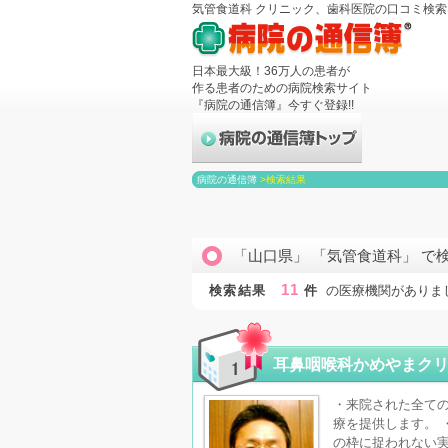
気管食道科 クリニック、歯科医院の口コミ検
日本最大級！36万人の患者が
作る患者のための病院検索サイト
『病院の通信簿』今すぐ登録!!
病院の通信簿
>
検索結果
「山口県」 「気管食道科」 で
11
検索結果
件
の医療機関がありま
耳鼻咽喉科かめやまク
・来院された全て
療を提供します。 
の枠に捉われない実