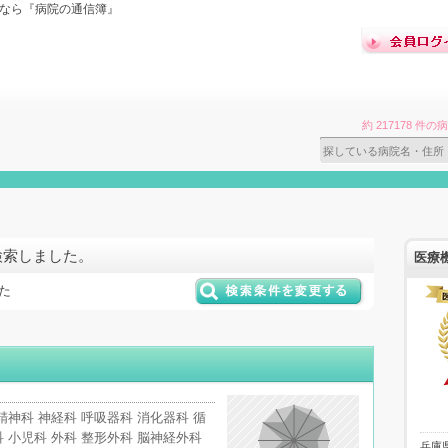
索なら『病院の通信簿』
約 217178 
検索しました。
医療
た
精神科 神経科 呼吸器科 消化器科 循
 小児科 外科 整形外科 脳神経外科
兵庫