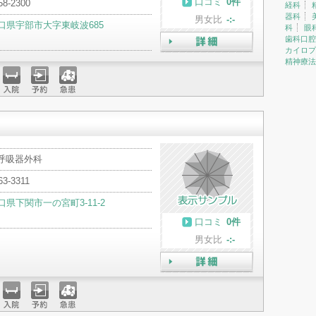
口コミ
0件
58-2300
経科
器科
男女比
-:-
口県宇部市大字東岐波685
科
眼
歯科口腔
カイロプ
詳細
精神療法
入院
予約
急患
 呼吸器外科
63-3311
口県下関市一の宮町3-11-2
口コミ
0件
男女比
-:-
詳細
入院
予約
急患