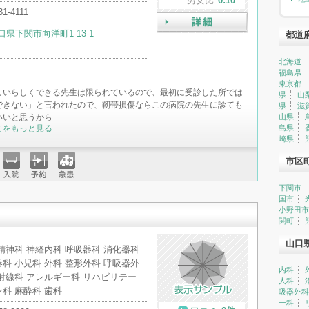
男女比
0:10
31-4111
口県下関市向洋町1-13-1
都道
詳細
北海道
福島県
東京都
しいらしくできる先生は限られているので、最初に受診した所では
県
山
できない」と言われたので、靭帯損傷ならこの病院の先生に診ても
県
滋
いいと思うから
山県
ミをもっと見る
島県
崎県
市区
入院
予約
急患
下関市
国市
小野田市
関町
山口
精神科 神経内科 呼吸器科 消化器科
科 小児科 外科 整形外科 呼吸器外
内科
射線科 アレルギー科 リハビリテー
人科
科 麻酔科 歯科
吸器外科
ー科