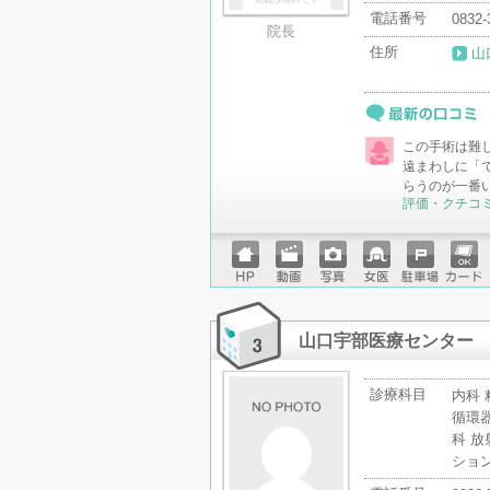
電話番号
0832-
院長
住所
山
最新の口コミ
この手術は難
遠まわしに「
らうのが一番
評価・クチコ
ホーム
動画
写真
女医
駐車場
クレジ
ページ
ットカ
ード
山口宇部医療センター
診療科目
内科 
循環器
科 放
ション