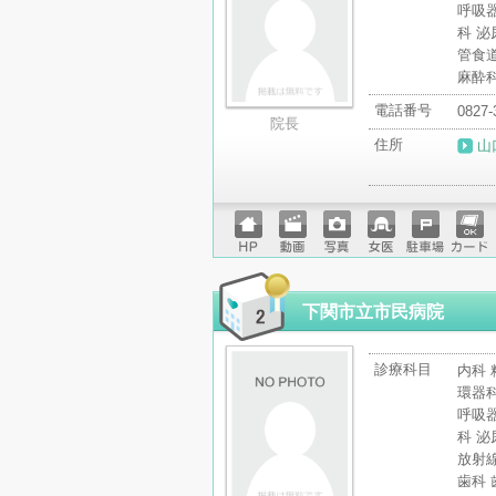
呼吸器
科 泌
管食
麻酔
電話番号
0827-
院長
住所
山
ホーム
動画
写真
女医
駐車場
クレジ
ページ
ットカ
ード
下関市立市民病院
診療科目
内科 
環器科
呼吸器
科 泌
放射
歯科 