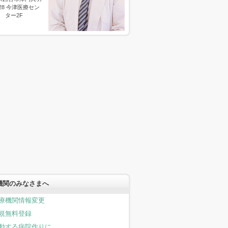
-28 今津医療セン
ター2F
機関のみなさまへ
療機関情報変更
規無料登録
動する病院作りに