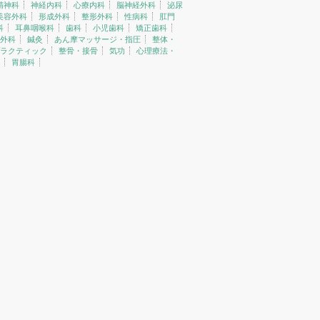
精神科
神経内科
心療内科
脳神経外科
泌尿
美容外科
形成外科
整形外科
性病科
肛門
科
耳鼻咽喉科
歯科
小児歯科
矯正歯科
外科
鍼灸
あん摩マッサージ・指圧
整体・
ラクティック
整骨・接骨
気功
心理療法・
胃腸科