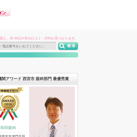
件の病院と、約 94114 件の口コミ・評判が見つかります。
機関アワード 西宮市 眼科部門 最優秀賞
和田眼科
県西宮市津門呉羽