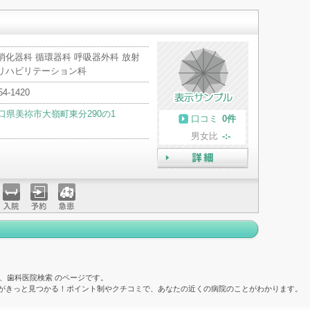
消化器科 循環器科 呼吸器外科 放射
 リハビリテーション科
54-1420
口県美祢市大嶺町東分290の1
口コミ
0件
男女比
-:-
詳細
入院
予約
急患
、歯科医院検索 のページです。
院がきっと見つかる！ポイント制やクチコミで、あなたの近くの病院のことがわかります。