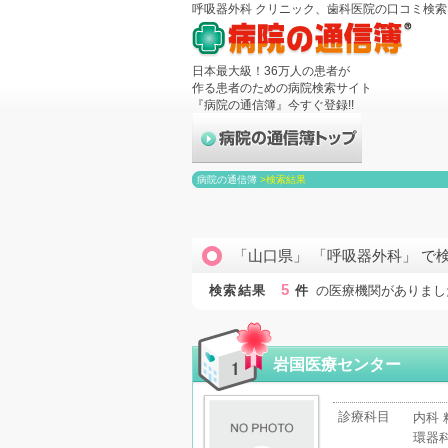
呼吸器外科 クリニック、歯科医院の口コミ検
日本最大級！36万人の患者が
作る患者のための病院検索サイト
『病院の通信簿』今すぐ登録!!
病院の通信簿
>
検索結果
「山口県」 「呼吸器外科」 で
5
検索結果
件
の医療機関がありまし
岩国医療センター
診療科目
内科 
環器科