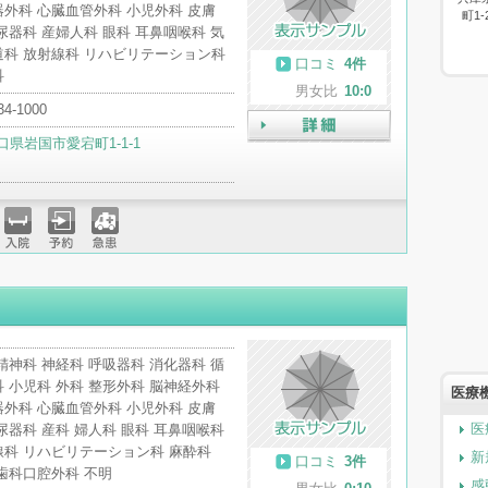
外科 心臓血管外科 小児外科 皮膚
町1
尿器科 産婦人科 眼科 耳鼻咽喉科 気
道科 放射線科 リハビリテーション科
口コミ
4件
科
男女比
10:0
34-1000
口県岩国市愛宕町1-1-1
詳細
入院
予約
急患
精神科 神経科 呼吸器科 消化器科 循
 小児科 外科 整形外科 脳神経外科
医療
外科 心臓血管外科 小児外科 皮膚
医
尿器科 産科 婦人科 眼科 耳鼻咽喉科
線科 リハビリテーション科 麻酔科
新
口コミ
3件
歯科口腔外科 不明
感