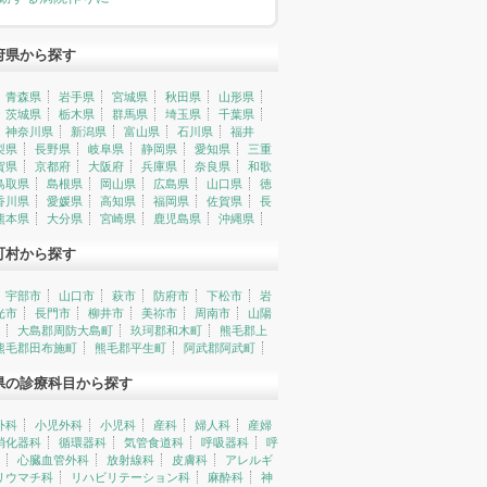
府県から探す
青森県
岩手県
宮城県
秋田県
山形県
茨城県
栃木県
群馬県
埼玉県
千葉県
神奈川県
新潟県
富山県
石川県
福井
梨県
長野県
岐阜県
静岡県
愛知県
三重
賀県
京都府
大阪府
兵庫県
奈良県
和歌
鳥取県
島根県
岡山県
広島県
山口県
徳
香川県
愛媛県
高知県
福岡県
佐賀県
長
熊本県
大分県
宮崎県
鹿児島県
沖縄県
町村から探す
宇部市
山口市
萩市
防府市
下松市
岩
光市
長門市
柳井市
美祢市
周南市
山陽
大島郡周防大島町
玖珂郡和木町
熊毛郡上
熊毛郡田布施町
熊毛郡平生町
阿武郡阿武町
県の診療科目から探す
外科
小児外科
小児科
産科
婦人科
産婦
消化器科
循環器科
気管食道科
呼吸器科
呼
心臓血管外科
放射線科
皮膚科
アレルギ
リウマチ科
リハビリテーション科
麻酔科
神