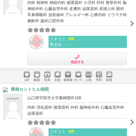
内科 精神科 神経内科 循環器科 小児科 外科 整形外科 脳
神経外科 心臓血管外科 皮膚科 泌尿器科 産婦人科 眼科
耳鼻咽喉科 放射線科 アレルギー科 心療内科 リウマチ科
麻酔科 歯科口腔外科
クチコミ
0件
男女比
-：-
電話する
ホームペ
動画
写真
女医
駐車場
クレジッ
入院
予約
急患
厚南セントヒル病院
ージ
トカード
山口県宇部市大字妻崎開作108
内科 消化器科 循環器科 外科 脳神経外科 心臓血管外科
泌尿器科
クチコミ
0件