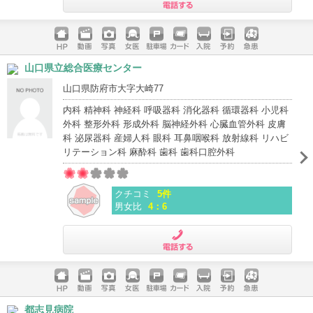
電話する
ホームペ
動画
写真
女医
駐車場
クレジッ
入院
予約
急患
山口県立総合医療センター
ージ
トカード
山口県防府市大字大崎77
内科 精神科 神経科 呼吸器科 消化器科 循環器科 小児科
外科 整形外科 形成外科 脳神経外科 心臓血管外科 皮膚
科 泌尿器科 産婦人科 眼科 耳鼻咽喉科 放射線科 リハビ
リテーション科 麻酔科 歯科 歯科口腔外科
クチコミ
5件
男女比
4：6
電話する
ホームペ
動画
写真
女医
駐車場
クレジッ
入院
予約
急患
都志見病院
ージ
トカード