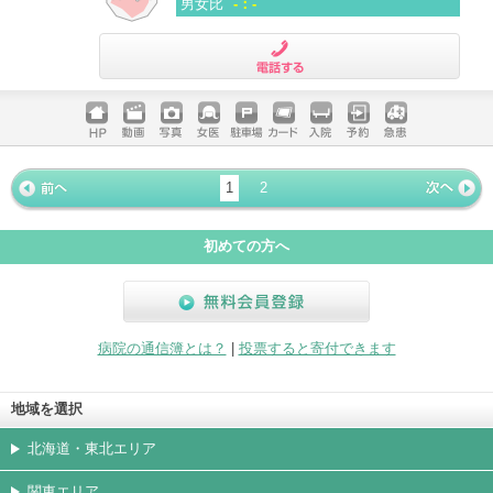
男女比
-：-
電話する
ホームペ
動画
写真
女医
駐車場
クレジッ
入院
予約
急患
ージ
トカード
1
2
« 前ペー
次ページ
»
ジ
初めての方へ
無料会員登録
病院の通信簿とは？
|
投票すると寄付できます
地域を選択
北海道・東北エリア
関東エリア