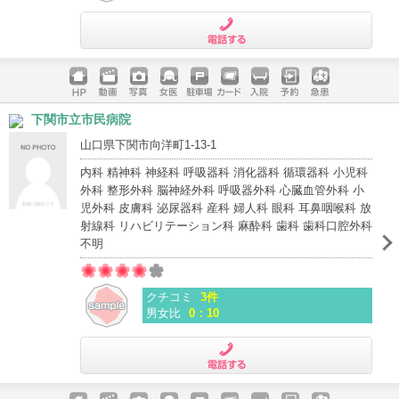
電話する
ホームペ
動画
写真
女医
駐車場
クレジッ
入院
予約
急患
下関市立市民病院
ージ
トカード
山口県下関市向洋町1-13-1
内科 精神科 神経科 呼吸器科 消化器科 循環器科 小児科
外科 整形外科 脳神経外科 呼吸器外科 心臓血管外科 小
児外科 皮膚科 泌尿器科 産科 婦人科 眼科 耳鼻咽喉科 放
射線科 リハビリテーション科 麻酔科 歯科 歯科口腔外科
不明
クチコミ
3件
男女比
0：10
電話する