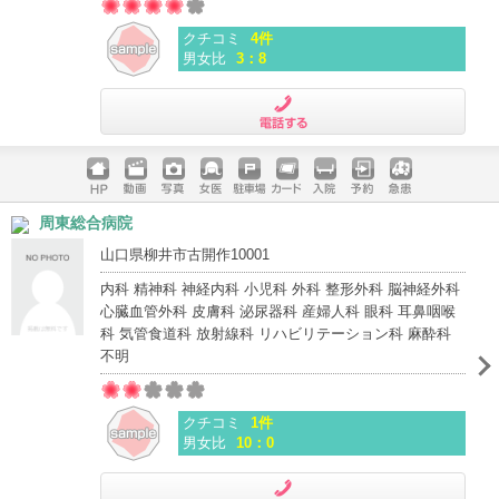
クチコミ
4件
男女比
3：8
電話する
ホームペ
動画
写真
女医
駐車場
クレジッ
入院
予約
急患
周東総合病院
ージ
トカード
山口県柳井市古開作10001
内科 精神科 神経内科 小児科 外科 整形外科 脳神経外科
心臓血管外科 皮膚科 泌尿器科 産婦人科 眼科 耳鼻咽喉
科 気管食道科 放射線科 リハビリテーション科 麻酔科
不明
クチコミ
1件
男女比
10：0