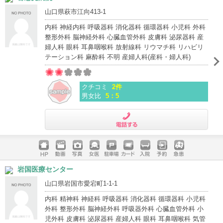
山口県萩市江向413-1
内科 神経内科 呼吸器科 消化器科 循環器科 小児科 外科
整形外科 脳神経外科 心臓血管外科 皮膚科 泌尿器科 産
婦人科 眼科 耳鼻咽喉科 放射線科 リウマチ科 リハビリ
テーション科 麻酔科 不明 産婦人科(産科・婦人科)
クチコミ
2件
男女比
5：5
電話する
ホームペ
動画
写真
女医
駐車場
クレジッ
入院
予約
急患
岩国医療センター
ージ
トカード
山口県岩国市愛宕町1-1-1
内科 精神科 神経科 呼吸器科 消化器科 循環器科 小児科
外科 整形外科 脳神経外科 呼吸器外科 心臓血管外科 小
児外科 皮膚科 泌尿器科 産婦人科 眼科 耳鼻咽喉科 気管