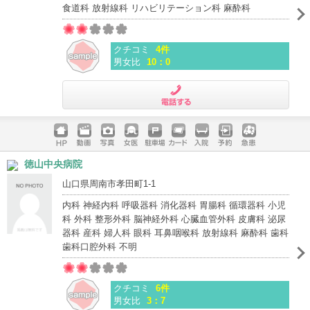
食道科 放射線科 リハビリテーション科 麻酔科
クチコミ
4件
男女比
10：0
電話する
ホームペ
動画
写真
女医
駐車場
クレジッ
入院
予約
急患
徳山中央病院
ージ
トカード
山口県周南市孝田町1-1
内科 神経内科 呼吸器科 消化器科 胃腸科 循環器科 小児
科 外科 整形外科 脳神経外科 心臓血管外科 皮膚科 泌尿
器科 産科 婦人科 眼科 耳鼻咽喉科 放射線科 麻酔科 歯科
歯科口腔外科 不明
クチコミ
6件
男女比
3：7