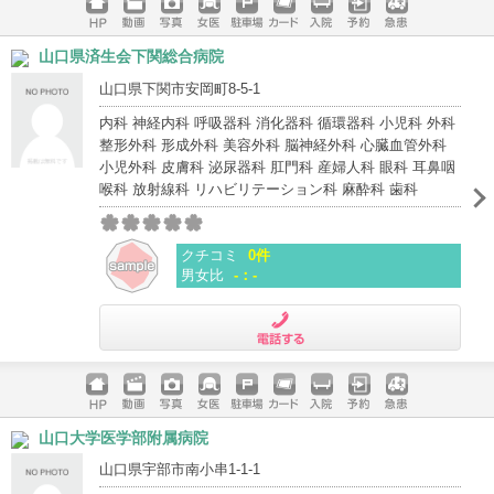
ホームペ
動画
写真
女医
駐車場
クレジッ
入院
予約
急患
山口県済生会下関総合病院
ージ
トカード
山口県下関市安岡町8-5-1
内科 神経内科 呼吸器科 消化器科 循環器科 小児科 外科
整形外科 形成外科 美容外科 脳神経外科 心臓血管外科
小児外科 皮膚科 泌尿器科 肛門科 産婦人科 眼科 耳鼻咽
喉科 放射線科 リハビリテーション科 麻酔科 歯科
クチコミ
0件
男女比
-：-
電話する
ホームペ
動画
写真
女医
駐車場
クレジッ
入院
予約
急患
山口大学医学部附属病院
ージ
トカード
山口県宇部市南小串1-1-1