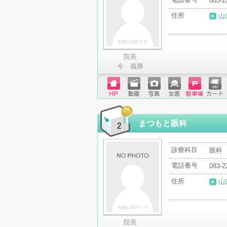
083-2
住所
山
院長
今 義勝
ホーム
動画
写真
女医
駐車場
クレジ
ページ
ットカ
ード
まつもと眼科
診療科目
眼科
電話番号
083-2
住所
山
院長