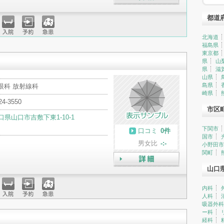
詳細
都道
北海道
入院
予約
急患
福島県
東京都
県
山
県
滋
山県
島県
眼科 放射線科
崎県
24-3550
市区
口県山口市吉敷下東1-10-1
下関市
口コミ
0件
国市
男女比
-:-
小野田市
関町
山口
詳細
内科
人科
入院
予約
急患
吸器外科
ー科
経科