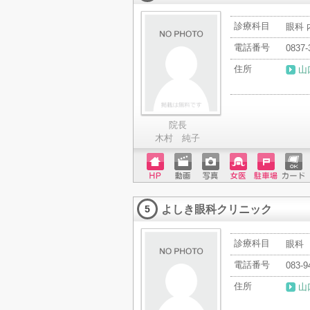
診療科目
眼科 
電話番号
0837-
住所
山
院長
木村 純子
ホーム
動画
写真
女医
駐車場
クレジ
ページ
ットカ
よしき眼科クリニック
ード
5
診療科目
眼科
電話番号
083-9
住所
山