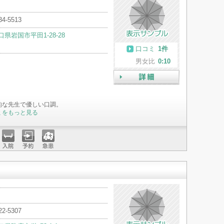
34-5513
口県岩国市平田1-28-28
口コミ
1件
男女比
0:10
詳細
的な先生で優しい口調。
ミをもっと見る
入院
予約
急患
22-5307