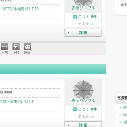
50-1008
埼玉
口県下関市熊野町1-7-50
口コミ
0件
男女比
-:-
詳細
入院
予約
急患
28-5555
医療
口県下関市羽山町4-1
医
口コミ
0件
新
男女比
-:-
感