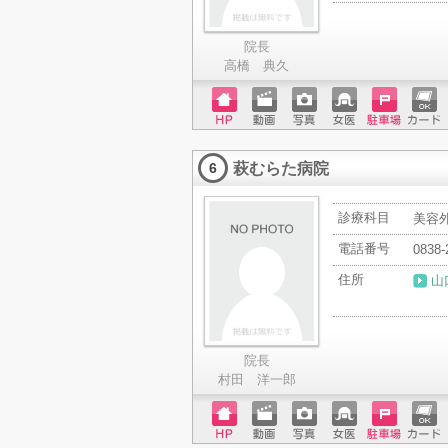
院長
高橋 典久
ホーム
動画
写真
女医
駐車場
クレジ
ページ
ットカ
萩むらた病院
ード
6
診療科目
美容外
電話番号
0838-
住所
山
院長
村田 洋一郎