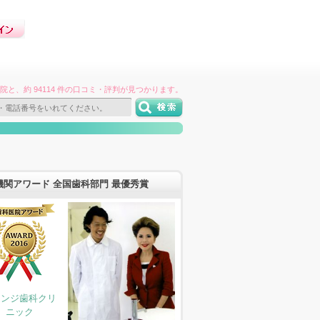
件の病院と、約 94114 件の口コミ・評判が見つかります。
機関アワード 全国歯科部門 最優秀賞
レンジ歯科クリ
ニック