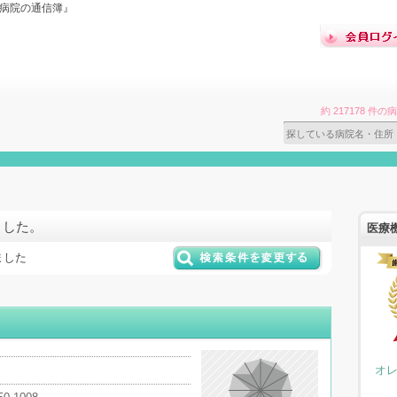
『病院の通信簿』
約 217178 
ました。
医療
ました
オ