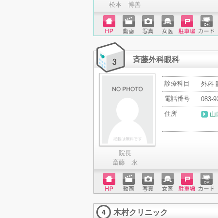
松本 博善
ホーム
動画
写真
女医
駐車場
クレジ
ページ
ットカ
ード
斉藤外科眼科
診療科目
外科 
電話番号
083-9
住所
山
院長
斎藤 永
ホーム
動画
写真
女医
駐車場
クレジ
ページ
ットカ
木村クリニック
ード
4