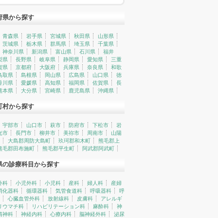
府県から探す
青森県
岩手県
宮城県
秋田県
山形県
茨城県
栃木県
群馬県
埼玉県
千葉県
神奈川県
新潟県
富山県
石川県
福井
梨県
長野県
岐阜県
静岡県
愛知県
三重
賀県
京都府
大阪府
兵庫県
奈良県
和歌
鳥取県
島根県
岡山県
広島県
山口県
徳
香川県
愛媛県
高知県
福岡県
佐賀県
長
熊本県
大分県
宮崎県
鹿児島県
沖縄県
町村から探す
宇部市
山口市
萩市
防府市
下松市
岩
光市
長門市
柳井市
美祢市
周南市
山陽
大島郡周防大島町
玖珂郡和木町
熊毛郡上
熊毛郡田布施町
熊毛郡平生町
阿武郡阿武町
県の診療科目から探す
外科
小児外科
小児科
産科
婦人科
産婦
消化器科
循環器科
気管食道科
呼吸器科
呼
心臓血管外科
放射線科
皮膚科
アレルギ
リウマチ科
リハビリテーション科
麻酔科
神
精神科
神経内科
心療内科
脳神経外科
泌尿