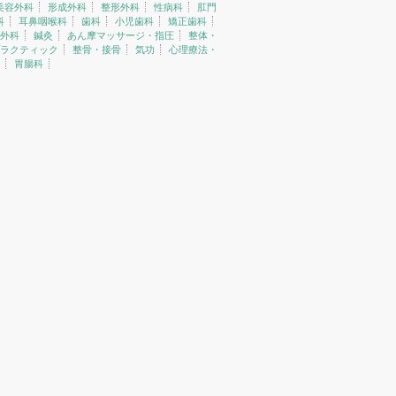
美容外科
形成外科
整形外科
性病科
肛門
科
耳鼻咽喉科
歯科
小児歯科
矯正歯科
外科
鍼灸
あん摩マッサージ・指圧
整体・
ラクティック
整骨・接骨
気功
心理療法・
胃腸科