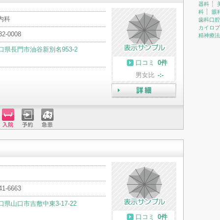
器科
科
眼
内科
歯科口腔
カイロプ
32-0008
精神療法
口県長門市油谷新別名953-2
口コミ
0件
男女比
-:-
詳細
入院
予約
急患
41-6663
口県山口市吉敷中東3-17-22
口コミ
0件