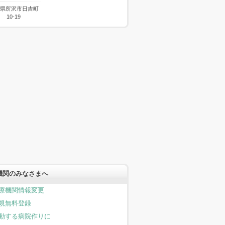
県所沢市日吉町
10-19
機関のみなさまへ
療機関情報変更
規無料登録
動する病院作りに