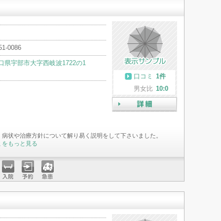
51-0086
口県宇部市大字西岐波1722の1
口コミ
1件
男女比
10:0
詳細
、病状や治療方針について解り易く説明をして下さいました。
ミをもっと見る
入院
予約
急患