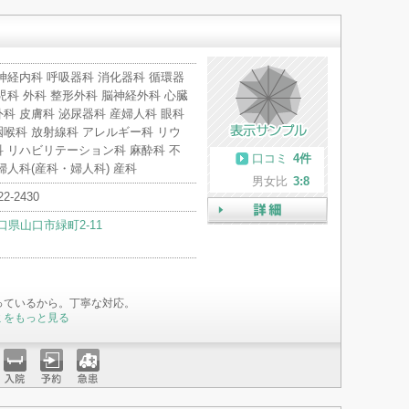
入院
予約
急患
神経内科 呼吸器科 消化器科 循環器
児科 外科 整形外科 脳神経外科 心臓
科 皮膚科 泌尿器科 産婦人科 眼科
喉科 放射線科 アレルギー科 リウ
 リハビリテーション科 麻酔科 不
口コミ
4件
婦人科(産科・婦人科) 産科
男女比
3:8
22-2430
口県山口市緑町2-11
詳細
っているから。丁寧な対応。
ミをもっと見る
入院
予約
急患