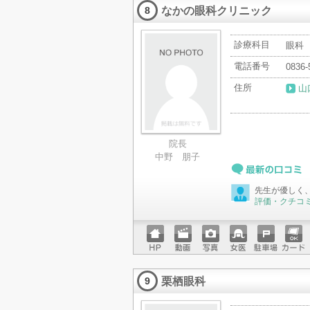
なかの眼科クリニック
ード
8
診療科目
眼科
電話番号
0836-
住所
山
院長
中野 朋子
最新の口コミ
先生が優しく
評価・クチコ
ホーム
動画
写真
女医
駐車場
クレジ
ページ
ットカ
栗栖眼科
ード
9