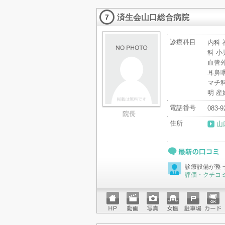
ホーム
動画
写真
女医
駐車場
クレジ
ページ
ットカ
済生会山口総合病院
ード
7
診療科目
内科 
科 小
血管外
耳鼻咽
マチ科
明 産
電話番号
083-9
院長
住所
山
最新の口コミ
診療設備が整
評価・クチコ
ホーム
動画
写真
女医
駐車場
クレジ
ページ
ットカ