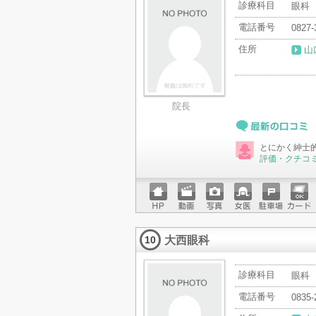
診療科目
眼科
電話番号
0827-
住所
山
院長
最新の口コミ
とにかく紳士
評価・クチコ
ホーム
動画
写真
女医
駐車場
クレジ
ページ
ットカ
大西眼科
ード
10
診療科目
眼科
電話番号
0835-