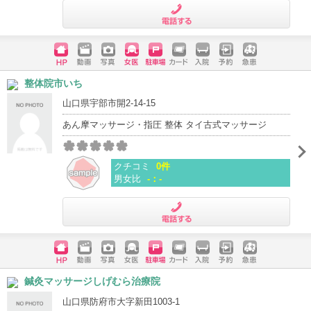
電話する
ホームペ
動画
写真
女医
駐車場
クレジッ
入院
予約
急患
整体院市いち
ージ
トカード
山口県宇部市開2-14-15
あん摩マッサージ・指圧 整体 タイ古式マッサージ
クチコミ
0件
男女比
-：-
電話する
ホームペ
動画
写真
女医
駐車場
クレジッ
入院
予約
急患
鍼灸マッサージしげむら治療院
ージ
トカード
山口県防府市大字新田1003-1