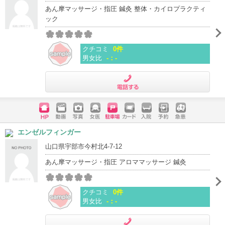
あん摩マッサージ・指圧 鍼灸 整体・カイロプラクティ
ック
クチコミ
0件
男女比
-：-
電話する
ホームペ
動画
写真
女医
駐車場
クレジッ
入院
予約
急患
エンゼルフィンガー
ージ
トカード
山口県宇部市今村北4-7-12
あん摩マッサージ・指圧 アロママッサージ 鍼灸
クチコミ
0件
男女比
-：-