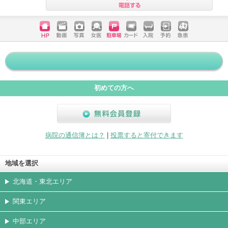
電話する
ホームペ
動画
写真
女医
駐車場
クレジッ
入院
予約
急患
ージ
トカード
初めての方へ
無料会員登録
病院の通信簿とは？
|
投票すると寄付できます
地域を選択
北海道・東北エリア
関東エリア
中部エリア