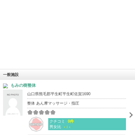
一般施設
もみの樹整体
山口県熊毛郡平生町平生町佐賀1690
整体 あん摩マッサージ・指圧
クチコミ
0件
男女比
-：-