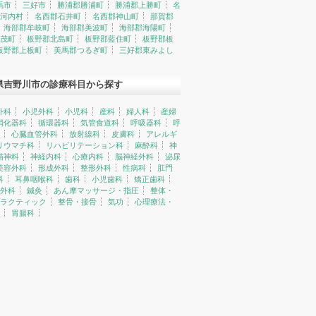
馬市
三好市
勝浦郡勝浦町
勝浦郡上勝町
名
河内村
名西郡石井町
名西郡神山町
那賀郡
海部郡牟岐町
海部郡美波町
海部郡海陽町
茂町
板野郡北島町
板野郡藍住町
板野郡板
板野郡上板町
美馬郡つるぎ町
三好郡東みよし
県吉野川市の診療科目から探す
外科
小児外科
小児科
産科
婦人科
産婦
消化器科
循環器科
気管食道科
呼吸器科
呼
心臓血管外科
放射線科
皮膚科
アレルギ
リウマチ科
リハビリテーション科
麻酔科
神
精神科
神経内科
心療内科
脳神経外科
泌尿
美容外科
形成外科
整形外科
性病科
肛門
科
耳鼻咽喉科
歯科
小児歯科
矯正歯科
外科
鍼灸
あん摩マッサージ・指圧
整体・
ラクティック
整骨・接骨
気功
心理療法・
胃腸科