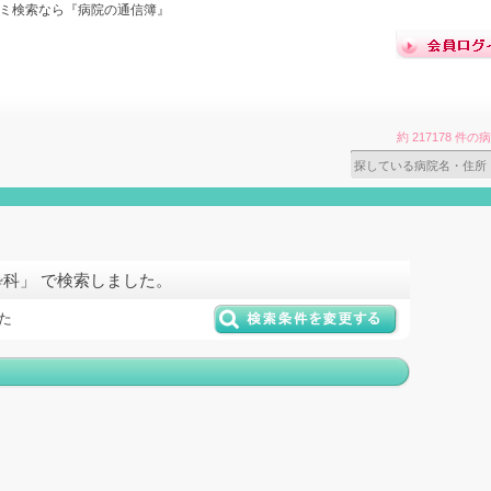
コミ検索なら『病院の通信簿』
約 217178 
酔科」 で検索しました。
た