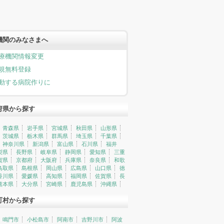
機関のみなさまへ
療機関情報変更
規無料登録
動する病院作りに
府県から探す
青森県
岩手県
宮城県
秋田県
山形県
茨城県
栃木県
群馬県
埼玉県
千葉県
神奈川県
新潟県
富山県
石川県
福井
梨県
長野県
岐阜県
静岡県
愛知県
三重
賀県
京都府
大阪府
兵庫県
奈良県
和歌
鳥取県
島根県
岡山県
広島県
山口県
徳
香川県
愛媛県
高知県
福岡県
佐賀県
長
熊本県
大分県
宮崎県
鹿児島県
沖縄県
町村から探す
鳴門市
小松島市
阿南市
吉野川市
阿波