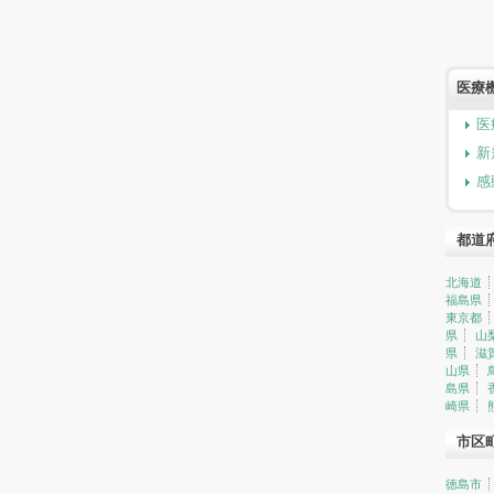
医療
医
新
感
都道
北海道
福島県
東京都
県
山
県
滋
山県
島県
崎県
市区
徳島市