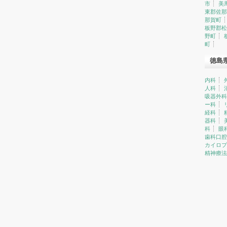
市
美
東郡佐那
那賀町
板野郡松
野町
町
徳島
内科
人科
吸器外科
ー科
経科
器科
科
眼
歯科口腔
カイロプ
精神療法