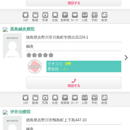
電話する
ホームペ
動画
写真
女医
駐車場
クレジッ
入院
予約
急患
黒島鍼灸療院
ージ
トカード
徳島県吉野川市川島町学西出目224-1
鍼灸
クチコミ
0件
男女比
-：-
電話する
ホームペ
動画
写真
女医
駐車場
クレジッ
入院
予約
急患
伊井治療院
ージ
トカード
徳島県吉野川市鴨島町上下島447-10
鍼灸