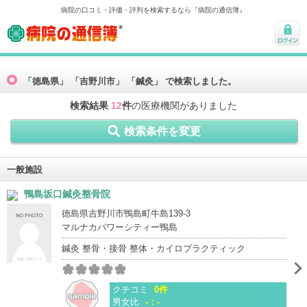
病院の口コミ・評価・評判を検索するなら『病院の通信簿』
病院の通信簿
ログ
イン
「徳島県」 「吉野川市」 「鍼灸」 で検索しました。
検索結果
12
件
の医療機関がありました
検索条件を変更
一般施設
鴨島坂口鍼灸整骨院
徳島県吉野川市鴨島町牛島139-3
マルナカパワーシティー鴨島
鍼灸 整骨・接骨 整体・カイロプラクティック
クチコミ
0件
男女比
-：-