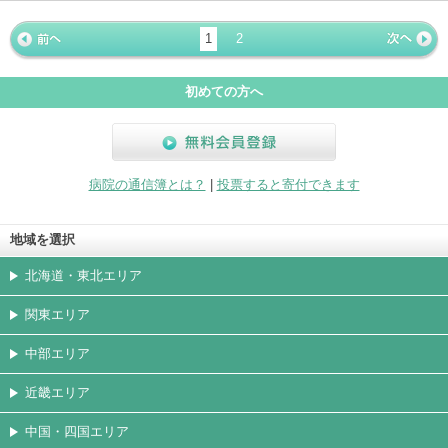
ホームペ
動画
写真
女医
駐車場
クレジッ
入院
予約
急患
ージ
トカード
1
2
« 前ペー
次ページ
»
ジ
初めての方へ
無料会員登録
病院の通信簿とは？
|
投票すると寄付できます
地域を選択
北海道・東北エリア
関東エリア
中部エリア
近畿エリア
中国・四国エリア