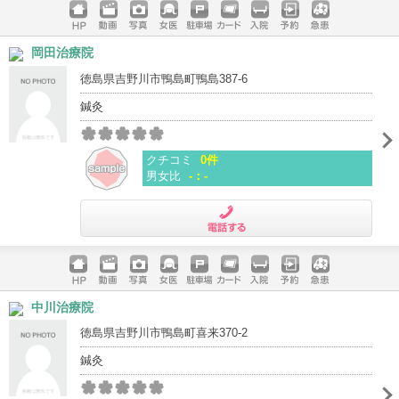
ホームペ
動画
写真
女医
駐車場
クレジッ
入院
予約
急患
岡田治療院
ージ
トカード
徳島県吉野川市鴨島町鴨島387-6
鍼灸
クチコミ
0件
男女比
-：-
電話する
ホームペ
動画
写真
女医
駐車場
クレジッ
入院
予約
急患
中川治療院
ージ
トカード
徳島県吉野川市鴨島町喜来370-2
鍼灸