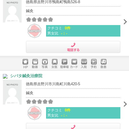
徳島県吉野川市鴨島町鴨島526-8
鍼灸
クチコミ
0件
男女比
-：-
電話する
ホームペ
動画
写真
女医
駐車場
クレジッ
入院
予約
急患
シバタ鍼灸治療院
ージ
トカード
徳島県吉野川市川島町川島420-5
鍼灸
クチコミ
0件
男女比
-：-