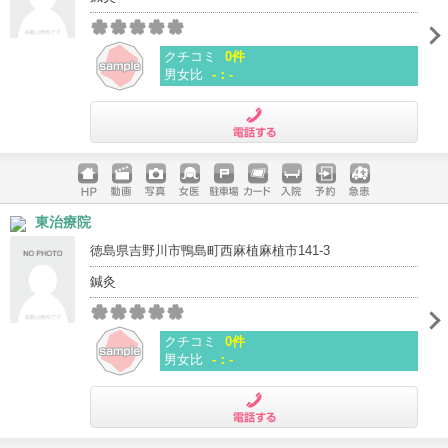
クチコミ
0件
男女比
-：-
電話する
ホームペ
動画
写真
女医
駐車場
クレジッ
入院
予約
急患
東治療院
ージ
トカード
徳島県吉野川市鴨島町西麻植麻植市141-3
鍼灸
クチコミ
0件
男女比
-：-
電話する