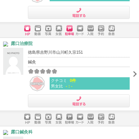
電話する
ホームペ
動画
写真
女医
駐車場
クレジッ
入院
予約
急患
露口治療院
ージ
トカード
徳島県吉野川市山川町久宗151
鍼灸
クチコミ
0件
男女比
-：-
電話する
ホームペ
動画
写真
女医
駐車場
クレジッ
入院
予約
急患
露口鍼灸科
ージ
トカード