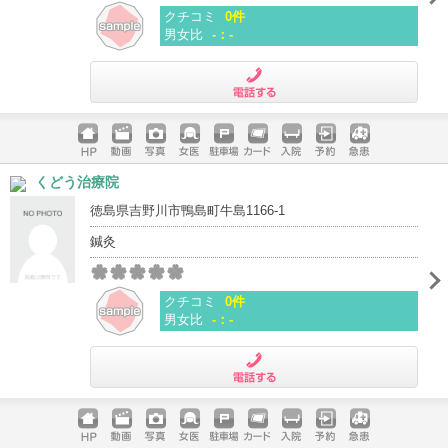
クチコミ
0件
男女比
-：-
電話する
ホームペ
動画
写真
女医
駐車場
クレジッ
入院
予約
急患
くどう治療院
ージ
トカード
徳島県吉野川市鴨島町牛島1166-1
鍼灸
クチコミ
0件
男女比
-：-
電話する