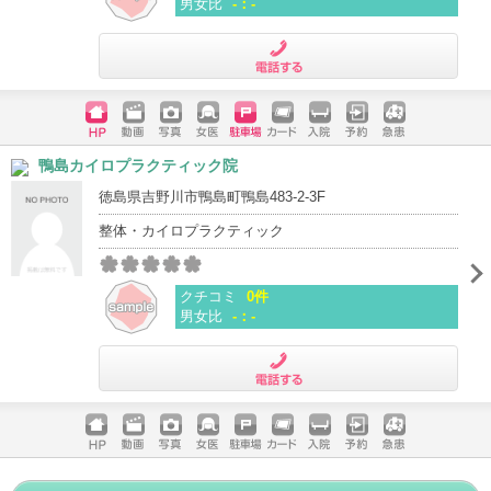
男女比
-：-
電話する
ホームペ
動画
写真
女医
駐車場
クレジッ
入院
予約
急患
鴨島カイロプラクティック院
ージ
トカード
徳島県吉野川市鴨島町鴨島483-2-3F
整体・カイロプラクティック
クチコミ
0件
男女比
-：-
電話する
ホームペ
動画
写真
女医
駐車場
クレジッ
入院
予約
急患
ージ
トカード