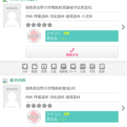
徳島県吉野川市鴨島町西麻植字絵馬堂61
内科 呼吸器科 消化器科 循環器科 小児科
クチコミ
0件
男女比
-：-
電話する
ホームペ
動画
写真
女医
駐車場
クレジッ
入院
予約
急患
鈴木内科
ージ
トカード
徳島県吉野川市鴨島町敷地141
内科 呼吸器科 消化器科 循環器科
クチコミ
0件
男女比
-：-