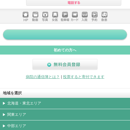
電話する
ホームペ
動画
写真
女医
駐車場
クレジッ
入院
予約
急患
ージ
トカード
初めての方へ
無料会員登録
病院の通信簿とは？
|
投票すると寄付できます
地域を選択
北海道・東北エリア
関東エリア
中部エリア