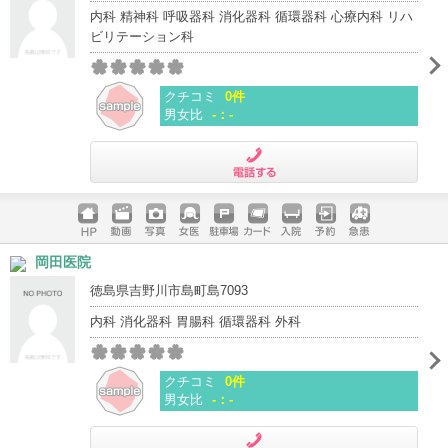
内科 精神科 呼吸器科 消化器科 循環器科 心療内科 リハ
ビリテーション科
クチコミ
0件
男女比
-：-
電話する
ホームペ
動画
写真
女医
駐車場
クレジッ
入院
予約
急患
岡田医院
ージ
トカード
徳島県吉野川市島町島7093
内科 消化器科 胃腸科 循環器科 外科
クチコミ
0件
男女比
-：-