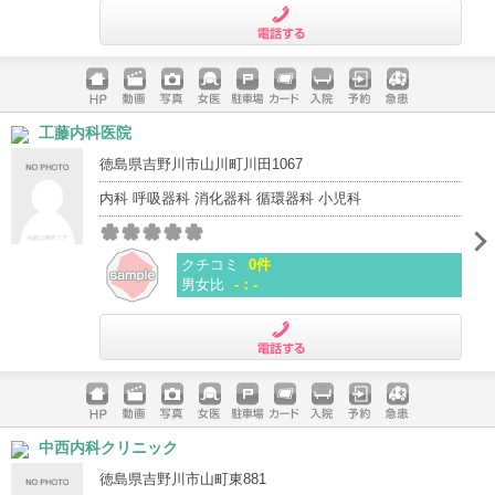
電話する
ホームペ
動画
写真
女医
駐車場
クレジッ
入院
予約
急患
工藤内科医院
ージ
トカード
徳島県吉野川市山川町川田1067
内科 呼吸器科 消化器科 循環器科 小児科
クチコミ
0件
男女比
-：-
電話する
ホームペ
動画
写真
女医
駐車場
クレジッ
入院
予約
急患
中西内科クリニック
ージ
トカード
徳島県吉野川市山町東881