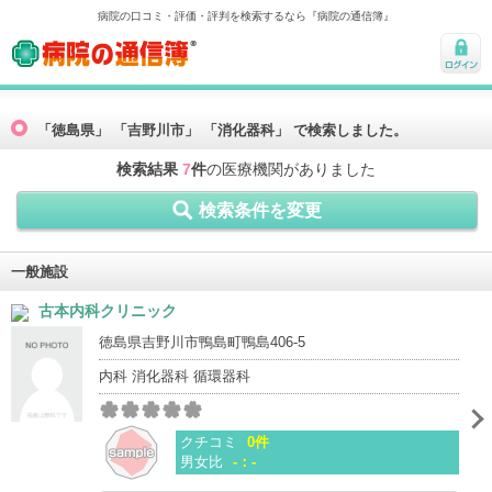
病院の口コミ・評価・評判を検索するなら『病院の通信簿』
病院の通信簿
ログ
イン
「徳島県」 「吉野川市」 「消化器科」 で検索しました。
検索結果
7
件
の医療機関がありました
検索条件を変更
一般施設
古本内科クリニック
徳島県吉野川市鴨島町鴨島406-5
内科 消化器科 循環器科
クチコミ
0件
男女比
-：-