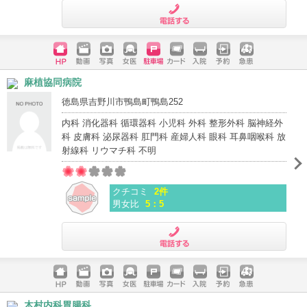
電話する
ホームペ
動画
写真
女医
駐車場
クレジッ
入院
予約
急患
麻植協同病院
ージ
トカード
徳島県吉野川市鴨島町鴨島252
内科 消化器科 循環器科 小児科 外科 整形外科 脳神経外
科 皮膚科 泌尿器科 肛門科 産婦人科 眼科 耳鼻咽喉科 放
射線科 リウマチ科 不明
クチコミ
2件
男女比
5：5
電話する
ホームペ
動画
写真
女医
駐車場
クレジッ
入院
予約
急患
木村内科胃腸科
ージ
トカード