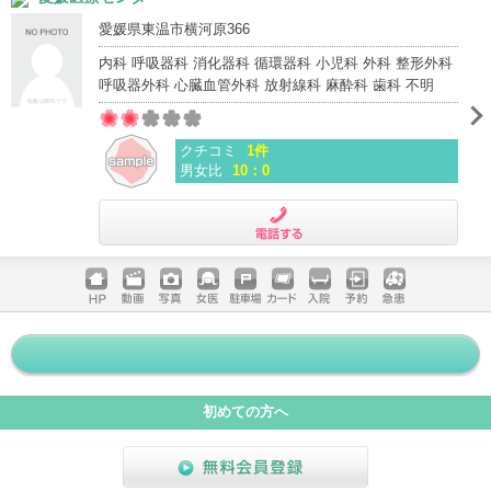
愛媛県東温市横河原366
内科 呼吸器科 消化器科 循環器科 小児科 外科 整形外科
呼吸器外科 心臓血管外科 放射線科 麻酔科 歯科 不明
クチコミ
1件
男女比
10：0
電話する
ホームペ
動画
写真
女医
駐車場
クレジッ
入院
予約
急患
ージ
トカード
初めての方へ