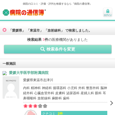
病院の口コミ・評価・評判を検索するなら『病院の通信簿』
病院の通信簿
ログ
イン
「愛媛県」 「東温市」 「放射線科」 で検索しました。
検索結果
3
件
の医療機関がありました
検索条件を変更
一般施設
愛媛大学医学部附属病院
愛媛県東温市志津川
内科 精神科 神経科 循環器科 小児科 外科 整形外科 脳神
経外科 心臓血管外科 皮膚科 泌尿器科 産婦人科 眼科 耳
鼻咽喉科 放射線科 麻酔科 歯科
クチコミ
2件