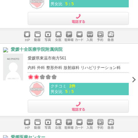
男女比
5：5
電話する
ホームペ
動画
写真
女医
駐車場
クレジッ
入院
予約
急患
愛媛十全医療学院附属病院
ージ
トカード
愛媛県東温市南方561
内科 外科 整形外科 放射線科 リハビリテーション科
クチコミ
2件
男女比
5：5
電話する
ホームペ
動画
写真
女医
駐車場
クレジッ
入院
予約
急患
愛媛医療センター
ージ
トカード