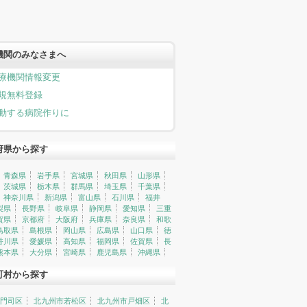
機関のみなさまへ
療機関情報変更
規無料登録
動する病院作りに
府県から探す
青森県
岩手県
宮城県
秋田県
山形県
茨城県
栃木県
群馬県
埼玉県
千葉県
神奈川県
新潟県
富山県
石川県
福井
梨県
長野県
岐阜県
静岡県
愛知県
三重
賀県
京都府
大阪府
兵庫県
奈良県
和歌
鳥取県
島根県
岡山県
広島県
山口県
徳
香川県
愛媛県
高知県
福岡県
佐賀県
長
熊本県
大分県
宮崎県
鹿児島県
沖縄県
町村から探す
門司区
北九州市若松区
北九州市戸畑区
北