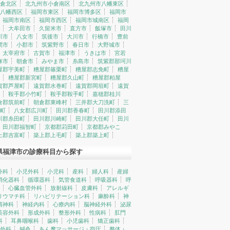
倉北区
北九州市小倉南区
北九州市八幡東区
八幡西区
福岡市東区
福岡市博多区
福岡市
福岡市南区
福岡市西区
福岡市城南区
福岡
大牟田市
久留米市
直方市
飯塚市
田川
川市
八女市
筑後市
大川市
行橋市
豊前
間市
小郡市
筑紫野市
春日市
大野城市
太宰府市
古賀市
福津市
うきは市
宮若
麻市
朝倉市
みやま市
糸島市
筑紫郡那珂川
屋郡宇美町
糟屋郡篠栗町
糟屋郡志免町
糟屋
糟屋郡新宮町
糟屋郡久山町
糟屋郡粕屋
賀郡芦屋町
遠賀郡水巻町
遠賀郡岡垣町
遠賀
鞍手郡小竹町
鞍手郡鞍手町
嘉穂郡桂川
倉郡筑前町
朝倉郡東峰村
三井郡大刀洗町
三
町
八女郡広川町
田川郡香春町
田川郡添田
川郡糸田町
田川郡川崎町
田川郡大任町
田川
田川郡福智町
京都郡苅田町
京都郡みやこ
上郡吉富町
築上郡上毛町
築上郡築上町
県福津市の診療科目から探す
外科
小児外科
小児科
産科
婦人科
産婦
消化器科
循環器科
気管食道科
呼吸器科
呼
心臓血管外科
放射線科
皮膚科
アレルギ
リウマチ科
リハビリテーション科
麻酔科
神
精神科
神経内科
心療内科
脳神経外科
泌尿
美容外科
形成外科
整形外科
性病科
肛門
科
耳鼻咽喉科
歯科
小児歯科
矯正歯科
外科
鍼灸
あん摩マッサージ・指圧
整体・