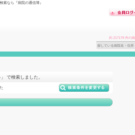
ミ検索なら『病院の通信簿』
約 217178 
科」 で検索しました。
た