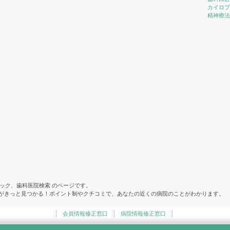
カイロプ
精神療法
ック、歯科医院検索 のページです。
院がきっと見つかる！ポイント制やクチコミで、あなたの近くの病院のことがわかります。
会員情報修正窓口
病院情報修正窓口