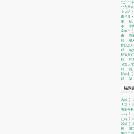
九州市小
北九州市
中央区
市早良区
市
柳
市
中
宗像市
市
嘉
町
糟
郡須恵町
町
遠
郡遠賀町
町
朝
潴郡大木
町
田
郡赤村
町
築
福岡
内科
人科
吸器外科
ー科
経科
器科
科
眼
歯科口腔