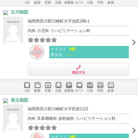
ホームペ
動画
写真
女医
駐車場
クレジッ
入院
予約
急患
古川病院
ージ
トカード
福岡県田川郡川崎町大字池尻296-1
内科 小児科 リハビリテーション科
クチコミ
0件
男女比
-：-
電話する
ホームペ
動画
写真
女医
駐車場
クレジッ
入院
予約
急患
長主病院
ージ
トカード
福岡県田川郡川崎町大字田原1121
内科 耳鼻咽喉科 放射線科 リハビリテーション科
クチコミ
0件