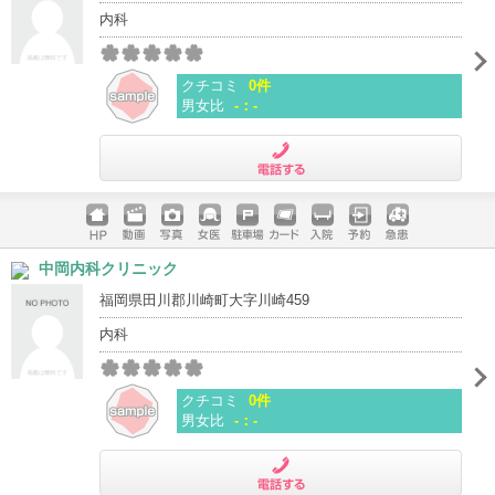
内科
クチコミ
0件
男女比
-：-
電話する
ホームペ
動画
写真
女医
駐車場
クレジッ
入院
予約
急患
中岡内科クリニック
ージ
トカード
福岡県田川郡川崎町大字川崎459
内科
クチコミ
0件
男女比
-：-