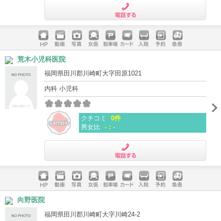
電話する
ホームペ
動画
写真
女医
駐車場
クレジッ
入院
予約
急患
荒木小児科医院
ージ
トカード
福岡県田川郡川崎町大字田原1021
内科 小児科
クチコミ
0件
男女比
-：-
電話する
ホームペ
動画
写真
女医
駐車場
クレジッ
入院
予約
急患
向野医院
ージ
トカード
福岡県田川郡川崎町大字川崎24-2