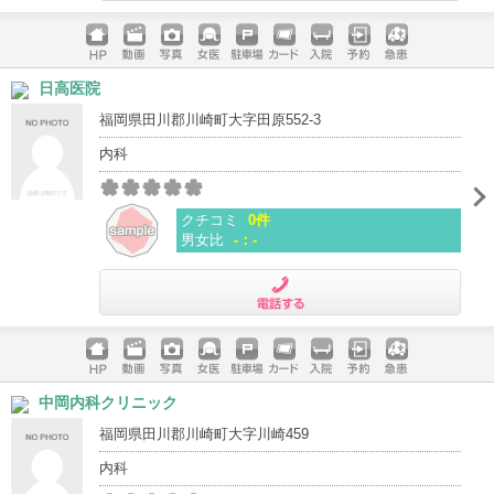
電話する
ホームペ
動画
写真
女医
駐車場
クレジッ
入院
予約
急患
日高医院
ージ
トカード
福岡県田川郡川崎町大字田原552-3
内科
クチコミ
0件
男女比
-：-
電話する
ホームペ
動画
写真
女医
駐車場
クレジッ
入院
予約
急患
中岡内科クリニック
ージ
トカード
福岡県田川郡川崎町大字川崎459
内科