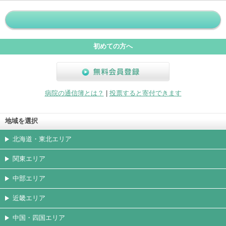
ホームペ
動画
写真
女医
駐車場
クレジッ
入院
予約
急患
ージ
トカード
初めての方へ
無料会員登録
病院の通信簿とは？
|
投票すると寄付できます
地域を選択
北海道・東北エリア
関東エリア
中部エリア
近畿エリア
中国・四国エリア