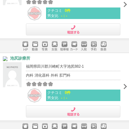
クチコミ
0件
男女比
-：-
電話する
ホームペ
動画
写真
女医
駐車場
クレジッ
入院
予約
急患
池尻診療所
ージ
トカード
福岡県田川郡川崎町大字池尻882-1
内科 消化器科 外科 肛門科
クチコミ
0件
男女比
-：-
電話する