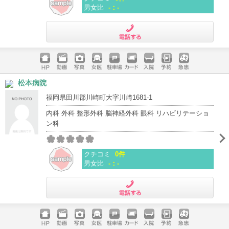
男女比
-：-
電話する
ホームペ
動画
写真
女医
駐車場
クレジッ
入院
予約
急患
松本病院
ージ
トカード
福岡県田川郡川崎町大字川崎1681-1
内科 外科 整形外科 脳神経外科 眼科 リハビリテーショ
ン科
クチコミ
0件
男女比
-：-
電話する