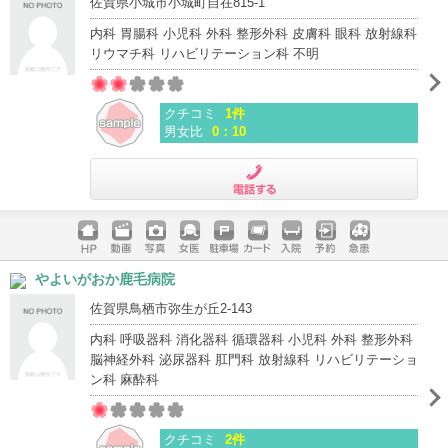
佐賀県小城市小城町自在815-1
内科 胃腸科 小児科 外科 整形外科 皮膚科 眼科 放射線科
リウマチ科 リハビリテーション科 不明
クチコミ
1件
男女比
0：10
電話する
ホームペ
動画
写真
女医
駐車場
クレジッ
入院
予約
急患
やよいがおか鹿毛病院
ージ
トカード
佐賀県鳥栖市弥生が丘2-143
内科 呼吸器科 消化器科 循環器科 小児科 外科 整形外科
脳神経外科 泌尿器科 肛門科 放射線科 リハビリテーショ
ン科 麻酔科
クチコミ
2件