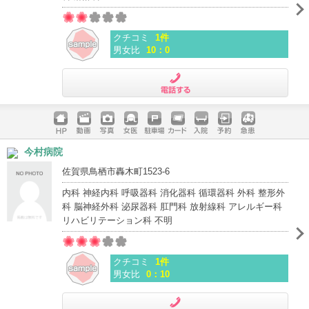
クチコミ
1件
男女比
10：0
電話する
ホームペ
動画
写真
女医
駐車場
クレジッ
入院
予約
急患
今村病院
ージ
トカード
佐賀県鳥栖市轟木町1523-6
内科 神経内科 呼吸器科 消化器科 循環器科 外科 整形外
科 脳神経外科 泌尿器科 肛門科 放射線科 アレルギー科
リハビリテーション科 不明
クチコミ
1件
男女比
0：10