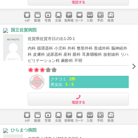
電話する
ホームペ
動画
写真
女医
駐車場
クレジッ
入院
予約
急患
国立佐賀病院
ージ
トカード
佐賀県佐賀市日の出1-20-1
内科 循環器科 小児科 外科 整形外科 形成外科 脳神経外
科 皮膚科 泌尿器科 産科 眼科 耳鼻咽喉科 放射線科 リハ
ビリテーション科 麻酔科 不明
クチコミ
2件
男女比
5：5
電話する
ホームペ
動画
写真
女医
駐車場
クレジッ
入院
予約
急患
ひらまつ病院
ージ
トカード