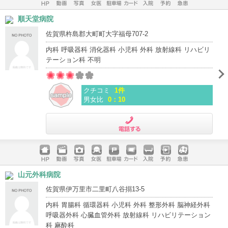
ホームペ
動画
写真
女医
駐車場
クレジッ
入院
予約
急患
順天堂病院
ージ
トカード
佐賀県杵島郡大町町大字福母707-2
内科 呼吸器科 消化器科 小児科 外科 放射線科 リハビリ
テーション科 不明
クチコミ
1件
男女比
0：10
電話する
ホームペ
動画
写真
女医
駐車場
クレジッ
入院
予約
急患
山元外科病院
ージ
トカード
佐賀県伊万里市二里町八谷搦13-5
内科 胃腸科 循環器科 小児科 外科 整形外科 脳神経外科
呼吸器外科 心臓血管外科 放射線科 リハビリテーション
科 麻酔科