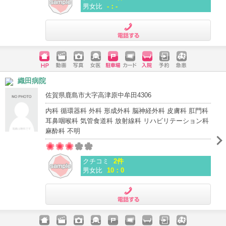
男女比
-：-
電話する
ホームペ
動画
写真
女医
駐車場
クレジッ
入院
予約
急患
織田病院
ージ
トカード
佐賀県鹿島市大字高津原中牟田4306
内科 循環器科 外科 形成外科 脳神経外科 皮膚科 肛門科
耳鼻咽喉科 気管食道科 放射線科 リハビリテーション科
麻酔科 不明
クチコミ
2件
男女比
10：0
電話する