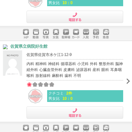
男女比
10：0
電話する
ホームペ
動画
写真
女医
駐車場
クレジッ
入院
予約
急患
佐賀県立病院好生館
ージ
トカード
佐賀県佐賀市水ケ江1-12-9
内科 精神科 神経科 循環器科 小児科 外科 整形外科 脳神
経外科 心臓血管外科 皮膚科 泌尿器科 産科 眼科 耳鼻咽
喉科 放射線科 麻酔科 歯科 不明
クチコミ
2件
男女比
10：0
電話する