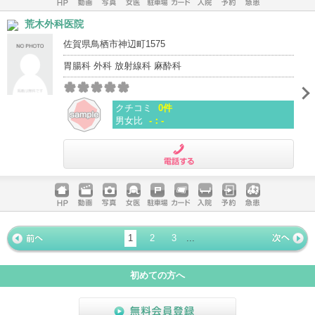
ホームペ
動画
写真
女医
駐車場
クレジッ
入院
予約
急患
荒木外科医院
ージ
トカード
佐賀県鳥栖市神辺町1575
胃腸科 外科 放射線科 麻酔科
クチコミ
0件
男女比
-：-
電話する
ホームペ
動画
写真
女医
駐車場
クレジッ
入院
予約
急患
ージ
トカード
1
2
3
...
« 前ペー
次ページ
»
ジ
初めての方へ