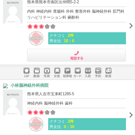
熊本県熊本市南区出仲間5-2-2
内科 神経内科 胃腸科 外科 整形外科 脳神経外科 肛門科
リハビリテーション科 麻酔科
クチコミ
2件
男女比
10：0
電話する
ホームペ
動画
写真
女医
駐車場
クレジッ
入院
予約
急患
小林脳神経外科病院
ージ
トカード
熊本県人吉市宝来町1285-5
神経内科 脳神経外科 歯科
クチコミ
2件
男女比
0：10