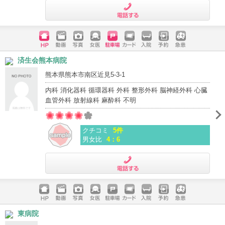
電話する
ホームペ
動画
写真
女医
駐車場
クレジッ
入院
予約
急患
済生会熊本病院
ージ
トカード
熊本県熊本市南区近見5-3-1
内科 消化器科 循環器科 外科 整形外科 脳神経外科 心臓
血管外科 放射線科 麻酔科 不明
クチコミ
5件
男女比
4：6
電話する
ホームペ
動画
写真
女医
駐車場
クレジッ
入院
予約
急患
東病院
ージ
トカード