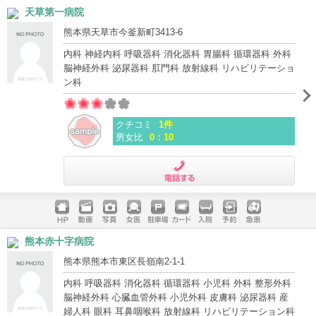
ホームペ
動画
写真
女医
駐車場
クレジッ
入院
予約
急患
天草第一病院
ージ
トカード
熊本県天草市今釜新町3413-6
内科 神経内科 呼吸器科 消化器科 胃腸科 循環器科 外科
脳神経外科 泌尿器科 肛門科 放射線科 リハビリテーショ
ン科
クチコミ
1件
男女比
0：10
電話する
ホームペ
動画
写真
女医
駐車場
クレジッ
入院
予約
急患
熊本赤十字病院
ージ
トカード
熊本県熊本市東区長嶺南2-1-1
内科 呼吸器科 消化器科 循環器科 小児科 外科 整形外科
脳神経外科 心臓血管外科 小児外科 皮膚科 泌尿器科 産
婦人科 眼科 耳鼻咽喉科 放射線科 リハビリテーション科