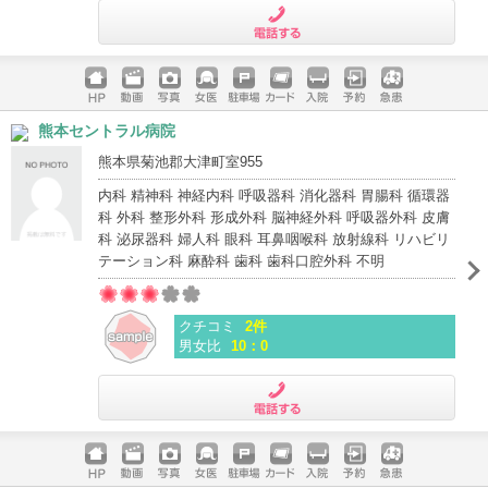
電話する
ホームペ
動画
写真
女医
駐車場
クレジッ
入院
予約
急患
熊本セントラル病院
ージ
トカード
熊本県菊池郡大津町室955
内科 精神科 神経内科 呼吸器科 消化器科 胃腸科 循環器
科 外科 整形外科 形成外科 脳神経外科 呼吸器外科 皮膚
科 泌尿器科 婦人科 眼科 耳鼻咽喉科 放射線科 リハビリ
テーション科 麻酔科 歯科 歯科口腔外科 不明
クチコミ
2件
男女比
10：0
電話する