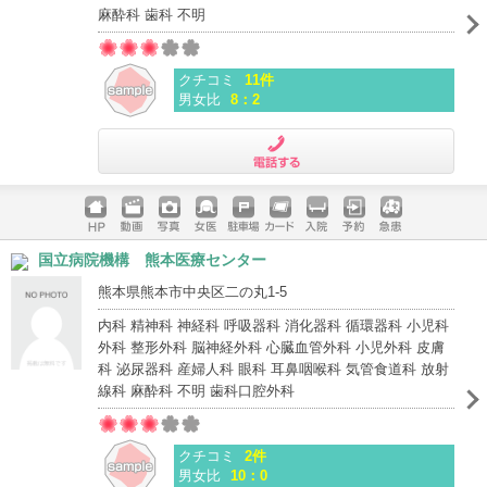
麻酔科 歯科 不明
クチコミ
11件
男女比
8：2
電話する
ホームペ
動画
写真
女医
駐車場
クレジッ
入院
予約
急患
国立病院機構 熊本医療センター
ージ
トカード
熊本県熊本市中央区二の丸1-5
内科 精神科 神経科 呼吸器科 消化器科 循環器科 小児科
外科 整形外科 脳神経外科 心臓血管外科 小児外科 皮膚
科 泌尿器科 産婦人科 眼科 耳鼻咽喉科 気管食道科 放射
線科 麻酔科 不明 歯科口腔外科
クチコミ
2件
男女比
10：0