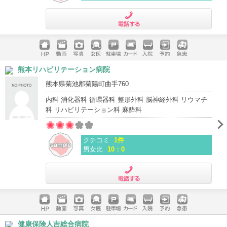
電話する
ホームペ
動画
写真
女医
駐車場
クレジッ
入院
予約
急患
熊本リハビリテーション病院
ージ
トカード
熊本県菊池郡菊陽町曲手760
内科 消化器科 循環器科 整形外科 脳神経外科 リウマチ
科 リハビリテーション科 麻酔科
クチコミ
1件
男女比
10：0
電話する
ホームペ
動画
写真
女医
駐車場
クレジッ
入院
予約
急患
健康保険人吉総合病院
ージ
トカード