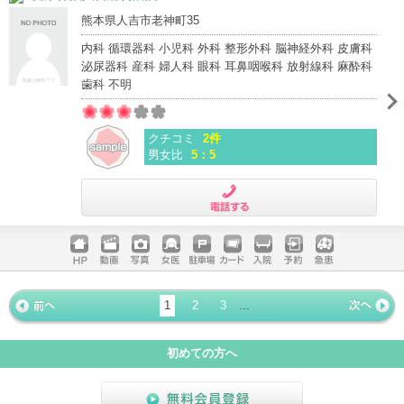
熊本県人吉市老神町35
内科 循環器科 小児科 外科 整形外科 脳神経外科 皮膚科
泌尿器科 産科 婦人科 眼科 耳鼻咽喉科 放射線科 麻酔科
歯科 不明
クチコミ
2件
男女比
5：5
電話する
ホームペ
動画
写真
女医
駐車場
クレジッ
入院
予約
急患
ージ
トカード
1
2
3
...
« 前ペー
次ページ
»
ジ
初めての方へ