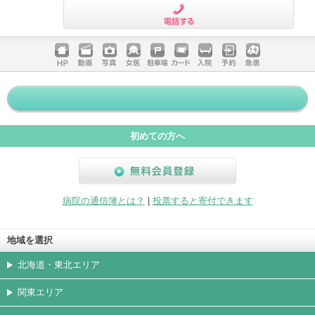
電話する
ホームペ
動画
写真
女医
駐車場
クレジッ
入院
予約
急患
ージ
トカード
初めての方へ
無料会員登録
病院の通信簿とは？
|
投票すると寄付できます
地域を選択
北海道・東北エリア
関東エリア