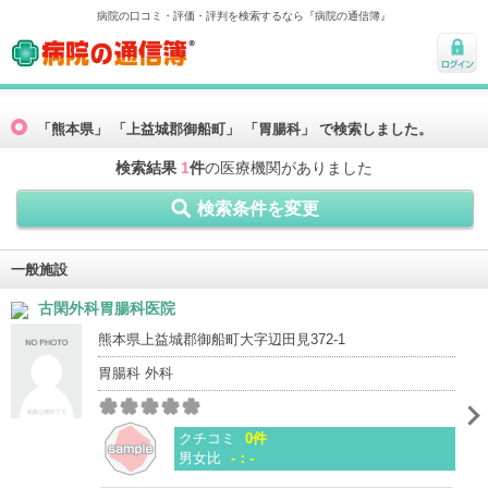
病院の口コミ・評価・評判を検索するなら『病院の通信簿』
病院の通信簿
ログ
イン
「熊本県」 「上益城郡御船町」 「胃腸科」 で検索しました。
検索結果
1
件
の医療機関がありました
検索条件を変更
一般施設
古閑外科胃腸科医院
熊本県上益城郡御船町大字辺田見372-1
胃腸科 外科
クチコミ
0件
男女比
-：-