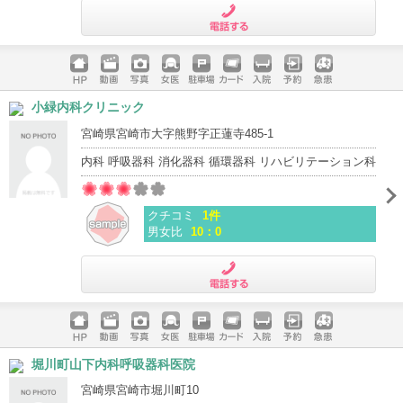
電話する
ホームペ
動画
写真
女医
駐車場
クレジッ
入院
予約
急患
小緑内科クリニック
ージ
トカード
宮崎県宮崎市大字熊野字正蓮寺485-1
内科 呼吸器科 消化器科 循環器科 リハビリテーション科
クチコミ
1件
男女比
10：0
電話する
ホームペ
動画
写真
女医
駐車場
クレジッ
入院
予約
急患
堀川町山下内科呼吸器科医院
ージ
トカード
宮崎県宮崎市堀川町10