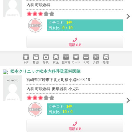
内科 呼吸器科
クチコミ
1件
男女比
0：10
電話する
ホームペ
動画
写真
女医
駐車場
クレジッ
入院
予約
急患
松本クリニック松本内科呼吸器科医院
ージ
トカード
宮崎県宮崎市下北方町横小路5928-16
内科 呼吸器科 循環器科 小児科
クチコミ
1件
男女比
10：0