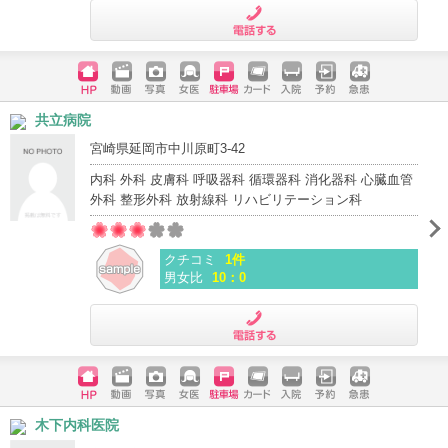
電話する
ホームペ
動画
写真
女医
駐車場
クレジッ
入院
予約
急患
共立病院
ージ
トカード
宮崎県延岡市中川原町3-42
内科 外科 皮膚科 呼吸器科 循環器科 消化器科 心臓血管
外科 整形外科 放射線科 リハビリテーション科
クチコミ
1件
男女比
10：0
電話する
ホームペ
動画
写真
女医
駐車場
クレジッ
入院
予約
急患
木下内科医院
ージ
トカード