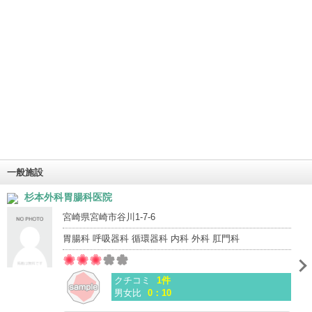
一般施設
杉本外科胃腸科医院
宮崎県宮崎市谷川1-7-6
胃腸科 呼吸器科 循環器科 内科 外科 肛門科
クチコミ
1件
男女比
0：10