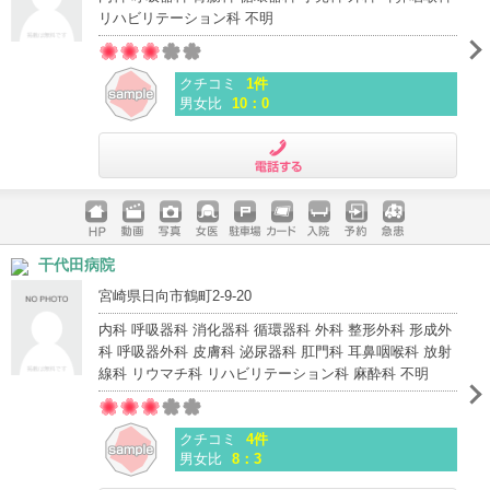
リハビリテーション科 不明
クチコミ
1件
男女比
10：0
電話する
ホームペ
動画
写真
女医
駐車場
クレジッ
入院
予約
急患
干代田病院
ージ
トカード
宮崎県日向市鶴町2-9-20
内科 呼吸器科 消化器科 循環器科 外科 整形外科 形成外
科 呼吸器外科 皮膚科 泌尿器科 肛門科 耳鼻咽喉科 放射
線科 リウマチ科 リハビリテーション科 麻酔科 不明
クチコミ
4件
男女比
8：3