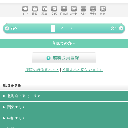
電話する
ホームペ
動画
写真
女医
駐車場
クレジッ
入院
予約
急患
ージ
トカード
1
2
3
...
« 前ペー
次ページ
»
ジ
初めての方へ
無料会員登録
病院の通信簿とは？
|
投票すると寄付できます
地域を選択
北海道・東北エリア
関東エリア
中部エリア