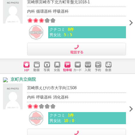
宮崎県宮崎市下北方町常盤元1018-1
内科 循環器科 呼吸器科
クチコミ
8件
男女比
5：5
電話する
ホームペ
動画
写真
女医
駐車場
クレジッ
入院
予約
急患
京町共立病院
ージ
トカード
宮崎県えびの市大字向江508
内科 呼吸器科 消化器科
クチコミ
1件
男女比
10：0