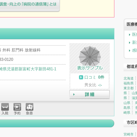
療院様へ患者満足度調査・向上の
簿」とは
医療
医
新
 外科 肛門科 放射線科
感
33-0120
都道
崎県児湯郡新富町大字新田481-1
口コミ
0件
北海道
福島県
男女比
-:-
東京都
県
山
県
滋
詳細
山県
島県
崎県
入院
予約
急患
市区
宮崎市