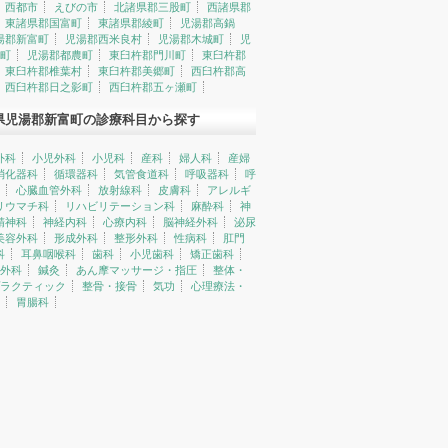
西都市
えびの市
北諸県郡三股町
西諸県郡
東諸県郡国富町
東諸県郡綾町
児湯郡高鍋
湯郡新富町
児湯郡西米良村
児湯郡木城町
児
町
児湯郡都農町
東臼杵郡門川町
東臼杵郡
東臼杵郡椎葉村
東臼杵郡美郷町
西臼杵郡高
西臼杵郡日之影町
西臼杵郡五ヶ瀬町
県児湯郡新富町の診療科目から探す
外科
小児外科
小児科
産科
婦人科
産婦
消化器科
循環器科
気管食道科
呼吸器科
呼
心臓血管外科
放射線科
皮膚科
アレルギ
リウマチ科
リハビリテーション科
麻酔科
神
精神科
神経内科
心療内科
脳神経外科
泌尿
美容外科
形成外科
整形外科
性病科
肛門
科
耳鼻咽喉科
歯科
小児歯科
矯正歯科
外科
鍼灸
あん摩マッサージ・指圧
整体・
ラクティック
整骨・接骨
気功
心理療法・
胃腸科