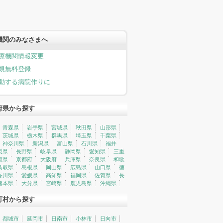
機関のみなさまへ
療機関情報変更
規無料登録
動する病院作りに
府県から探す
青森県
岩手県
宮城県
秋田県
山形県
茨城県
栃木県
群馬県
埼玉県
千葉県
神奈川県
新潟県
富山県
石川県
福井
梨県
長野県
岐阜県
静岡県
愛知県
三重
賀県
京都府
大阪府
兵庫県
奈良県
和歌
鳥取県
島根県
岡山県
広島県
山口県
徳
香川県
愛媛県
高知県
福岡県
佐賀県
長
熊本県
大分県
宮崎県
鹿児島県
沖縄県
町村から探す
都城市
延岡市
日南市
小林市
日向市