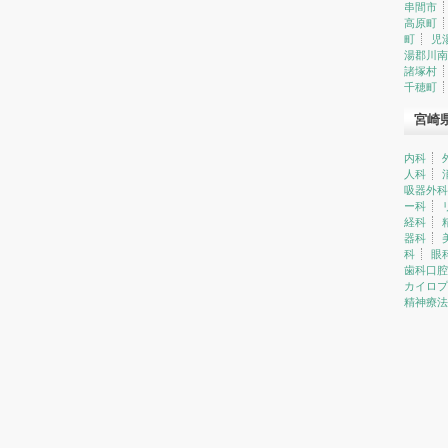
串間市
高原町
町
児
湯郡川南
諸塚村
千穂町
宮崎
内科
人科
吸器外科
ー科
経科
器科
科
眼
歯科口腔
カイロプ
精神療法