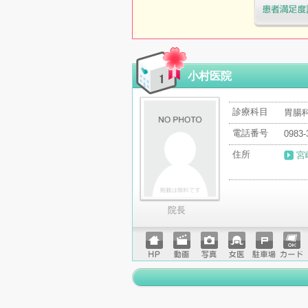
医療機関・治
「病院の通信
小村医院
診療科目
胃腸科
電話番号
0983-
住所
宮
院長
ホーム
動画
写真
女医
駐車場
クレジ
ページ
ットカ
ード