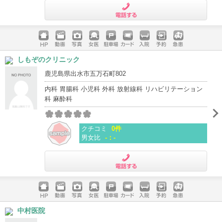
電話する
ホームペ
動画
写真
女医
駐車場
クレジッ
入院
予約
急患
しもぞのクリニック
ージ
トカード
鹿児島県出水市五万石町802
内科 胃腸科 小児科 外科 放射線科 リハビリテーション
科 麻酔科
クチコミ
0件
男女比
-：-
電話する
ホームペ
動画
写真
女医
駐車場
クレジッ
入院
予約
急患
中村医院
ージ
トカード