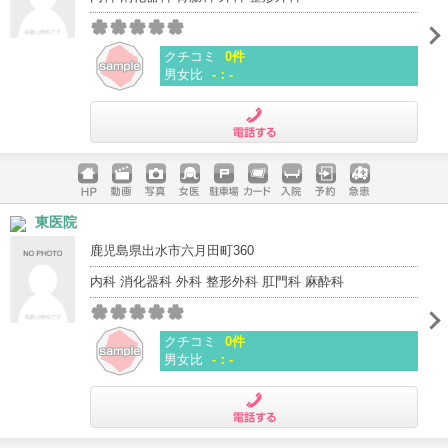
クチコミ
0件
男女比
-：-
電話する
ホームペ
動画
写真
女医
駐車場
クレジッ
入院
予約
急患
東医院
ージ
トカード
鹿児島県出水市六月田町360
内科 消化器科 外科 整形外科 肛門科 麻酔科
クチコミ
0件
男女比
-：-
電話する