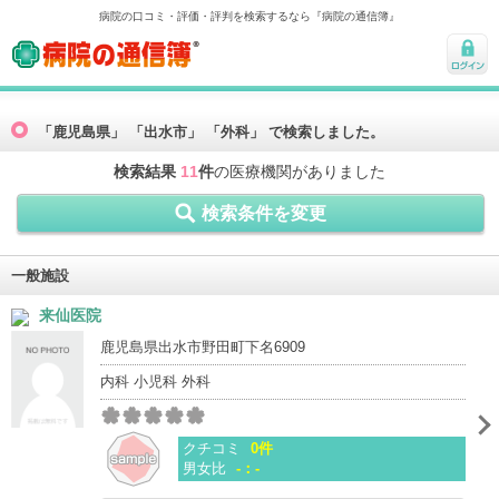
病院の口コミ・評価・評判を検索するなら『病院の通信簿』
病院の通信簿
ログ
イン
「鹿児島県」 「出水市」 「外科」 で検索しました。
検索結果
11
件
の医療機関がありました
検索条件を変更
一般施設
来仙医院
鹿児島県出水市野田町下名6909
内科 小児科 外科
クチコミ
0件
男女比
-：-