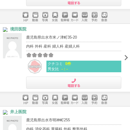
電話する
ホームペ
動画
写真
女医
駐車場
クレジッ
入院
予約
急患
境田医院
ージ
トカード
鹿児島県出水市米ノ津町35-20
内科 外科 産科 婦人科 産婦人科
クチコミ
0件
男女比
-：-
電話する
ホームペ
動画
写真
女医
駐車場
クレジッ
入院
予約
急患
井上医院
ージ
トカード
鹿児島県出水市明神町255
内科 消化器科 胃腸科 外科 整形外科