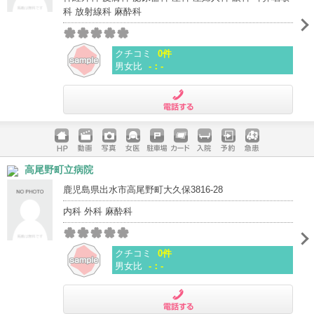
科 放射線科 麻酔科
クチコミ
0件
男女比
-：-
電話する
ホームペ
動画
写真
女医
駐車場
クレジッ
入院
予約
急患
高尾野町立病院
ージ
トカード
鹿児島県出水市高尾野町大久保3816-28
内科 外科 麻酔科
クチコミ
0件
男女比
-：-