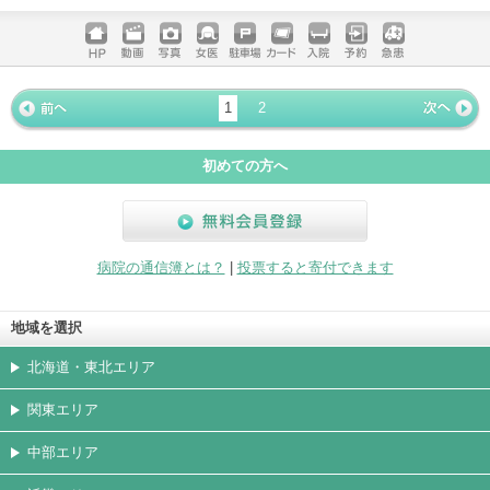
電話する
ホームペ
動画
写真
女医
駐車場
クレジッ
入院
予約
急患
ージ
トカード
1
2
« 前ペー
次ページ
»
ジ
初めての方へ
無料会員登録
病院の通信簿とは？
|
投票すると寄付できます
地域を選択
北海道・東北エリア
関東エリア
中部エリア