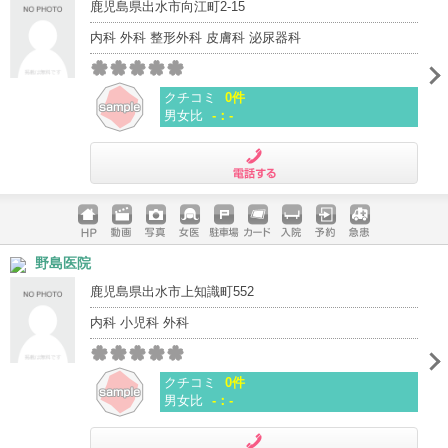
鹿児島県出水市向江町2-15
内科 外科 整形外科 皮膚科 泌尿器科
クチコミ
0件
男女比
-：-
電話する
ホームペ
動画
写真
女医
駐車場
クレジッ
入院
予約
急患
野島医院
ージ
トカード
鹿児島県出水市上知識町552
内科 小児科 外科
クチコミ
0件
男女比
-：-