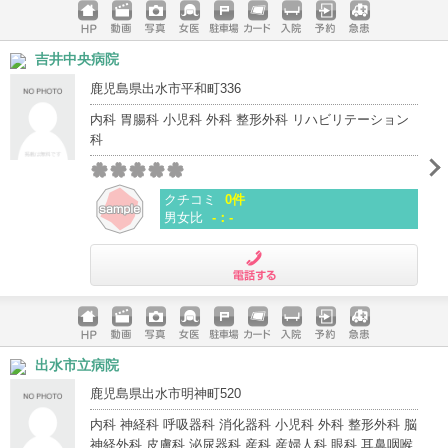
ホームペ
動画
写真
女医
駐車場
クレジッ
入院
予約
急患
吉井中央病院
ージ
トカード
鹿児島県出水市平和町336
内科 胃腸科 小児科 外科 整形外科 リハビリテーション
科
クチコミ
0件
男女比
-：-
電話する
ホームペ
動画
写真
女医
駐車場
クレジッ
入院
予約
急患
出水市立病院
ージ
トカード
鹿児島県出水市明神町520
内科 神経科 呼吸器科 消化器科 小児科 外科 整形外科 脳
神経外科 皮膚科 泌尿器科 産科 産婦人科 眼科 耳鼻咽喉