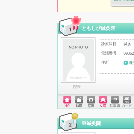
医療機関・治
「病院の通信
ともしび鍼灸院
診療科目
鍼灸
電話番号
09052
住所
鹿
院長
ホーム
動画
写真
女医
駐車場
クレジ
ページ
ットカ
ード
東鍼灸院