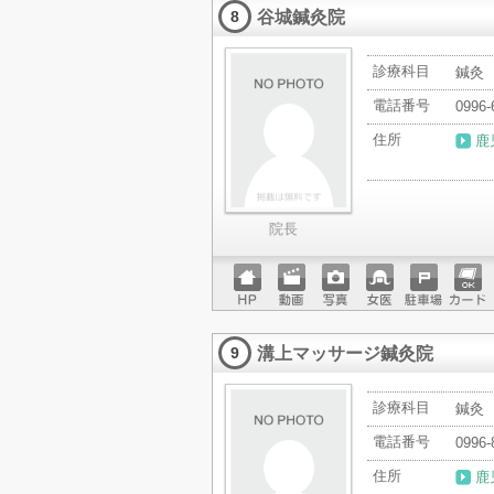
谷城鍼灸院
ード
8
診療科目
鍼灸
電話番号
0996-
住所
鹿
院長
ホーム
動画
写真
女医
駐車場
クレジ
ページ
ットカ
溝上マッサージ鍼灸院
ード
9
診療科目
鍼灸
電話番号
0996-
住所
鹿