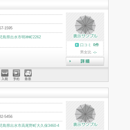
67-1595
児島県出水市明神町2262
口コミ
0件
男女比
-:-
詳細
入院
予約
急患
82-5456
児島県出水市高尾野町大久保3460-4