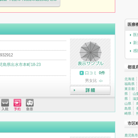
療院様へ患者満足度調査・向上の
簿」とは
医療
医
新
感
932912
児島県出水市本町18-23
都道
口コミ
0件
北海道
男女比
-:-
福島県
東京都
県
山
詳細
県
滋
山県
島県
入院
予約
急患
崎県
市区
鹿児島市