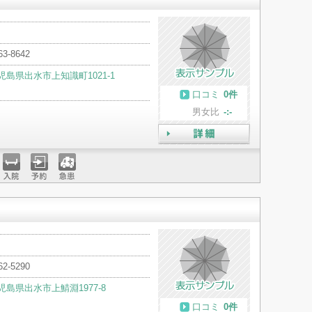
63-8642
児島県出水市上知識町1021-1
口コミ
0件
男女比
-:-
詳細
入院
予約
急患
62-5290
児島県出水市上鯖淵1977-8
口コミ
0件