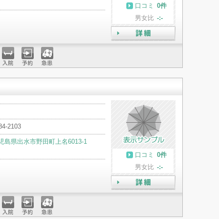
口コミ
0件
男女比
-:-
詳細
入院
予約
急患
84-2103
児島県出水市野田町上名6013-1
口コミ
0件
男女比
-:-
詳細