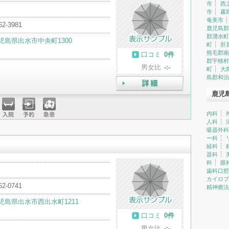
市
西
市
霧
奄美市
62-3981
鹿児島郡
郡湧水町
児島県出水市中央町1300
町
肝
熊毛郡南
口コミ
0件
郡宇検村
男女比
-:-
町
大
島郡和泊
鹿児
詳細
内科
入院
予約
急患
人科
吸器外科
ー科
経科
器科
科
眼
歯科口腔
カイロプ
62-0741
精神療法
児島県出水市西出水町1211
口コミ
0件
男女比
-:-