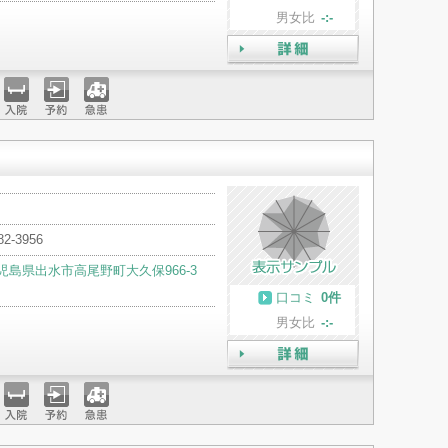
男女比
-:-
詳細
入院
予約
急患
82-3956
児島県出水市高尾野町大久保966-3
口コミ
0件
男女比
-:-
詳細
入院
予約
急患