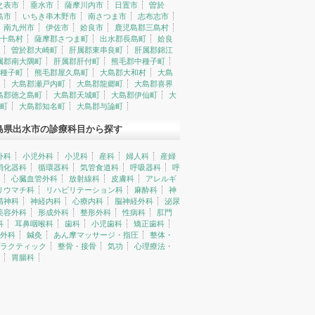
之表市
垂水市
薩摩川内市
日置市
曽於
島市
いちき串木野市
南さつま市
志布志市
南九州市
伊佐市
姶良市
鹿児島郡三島村
十島村
薩摩郡さつま町
出水郡長島町
姶良
曽於郡大崎町
肝属郡東串良町
肝属郡錦江
属郡南大隅町
肝属郡肝付町
熊毛郡中種子町
種子町
熊毛郡屋久島町
大島郡大和村
大島
大島郡瀬戸内町
大島郡龍郷町
大島郡喜界
島郡徳之島町
大島郡天城町
大島郡伊仙町
大
町
大島郡知名町
大島郡与論町
島県出水市の診療科目から探す
外科
小児外科
小児科
産科
婦人科
産婦
消化器科
循環器科
気管食道科
呼吸器科
呼
心臓血管外科
放射線科
皮膚科
アレルギ
リウマチ科
リハビリテーション科
麻酔科
神
精神科
神経内科
心療内科
脳神経外科
泌尿
美容外科
形成外科
整形外科
性病科
肛門
科
耳鼻咽喉科
歯科
小児歯科
矯正歯科
外科
鍼灸
あん摩マッサージ・指圧
整体・
ラクティック
整骨・接骨
気功
心理療法・
胃腸科