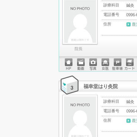
診療科目
鍼灸
電話番号
0996-
住所
鹿
院長
ホーム
動画
写真
女医
駐車場
クレジ
ページ
ットカ
ード
福幸堂はり灸院
診療科目
鍼灸
電話番号
0996-
住所
鹿