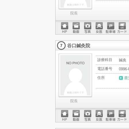
院長
ホーム
動画
写真
女医
駐車場
クレジ
ページ
ットカ
谷口鍼灸院
ード
7
診療科目
鍼灸
電話番号
0996-
住所
鹿
院長
ホーム
動画
写真
女医
駐車場
クレジ
ページ
ットカ