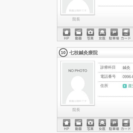
院長
ホーム
動画
写真
女医
駐車場
クレジ
ページ
ットカ
七枝鍼灸療院
ード
10
診療科目
鍼灸
電話番号
0996-
住所
鹿
院長