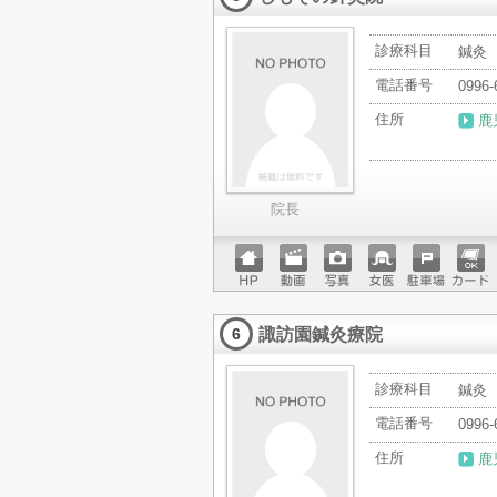
診療科目
鍼灸
電話番号
0996-
住所
鹿
院長
ホーム
動画
写真
女医
駐車場
クレジ
ページ
ットカ
諏訪園鍼灸療院
ード
6
診療科目
鍼灸
電話番号
0996-
住所
鹿