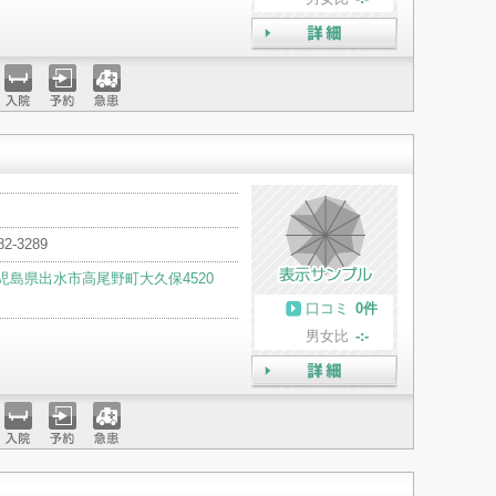
詳細
入院
予約
急患
82-3289
児島県出水市高尾野町大久保4520
口コミ
0件
男女比
-:-
詳細
入院
予約
急患