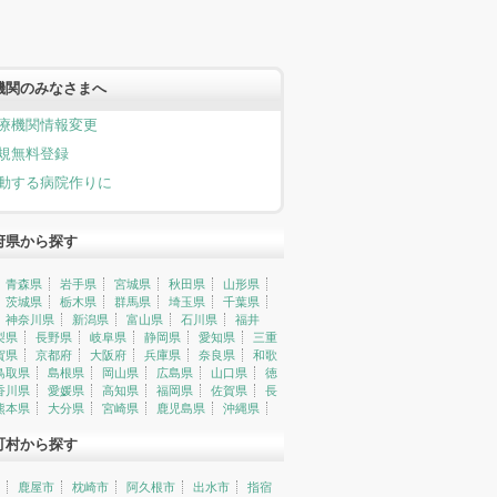
機関のみなさまへ
療機関情報変更
規無料登録
動する病院作りに
府県から探す
青森県
岩手県
宮城県
秋田県
山形県
茨城県
栃木県
群馬県
埼玉県
千葉県
神奈川県
新潟県
富山県
石川県
福井
梨県
長野県
岐阜県
静岡県
愛知県
三重
賀県
京都府
大阪府
兵庫県
奈良県
和歌
鳥取県
島根県
岡山県
広島県
山口県
徳
香川県
愛媛県
高知県
福岡県
佐賀県
長
熊本県
大分県
宮崎県
鹿児島県
沖縄県
町村から探す
鹿屋市
枕崎市
阿久根市
出水市
指宿