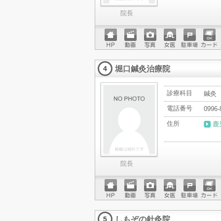
院長
ホーム
動画
写真
女医
駐車場
クレジ
ページ
ットカ
堀口鍼灸治療院
ード
4
診療科目
鍼灸
電話番号
0996-
住所
鹿
院長
ホーム
動画
写真
女医
駐車場
クレジ
ページ
ットカ
しもぞの針灸院
ード
5