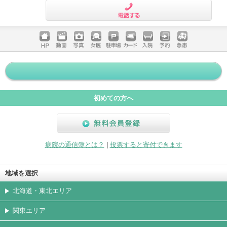
電話する
ホームペ
動画
写真
女医
駐車場
クレジッ
入院
予約
急患
ージ
トカード
初めての方へ
無料会員登録
病院の通信簿とは？
|
投票すると寄付できます
地域を選択
北海道・東北エリア
関東エリア