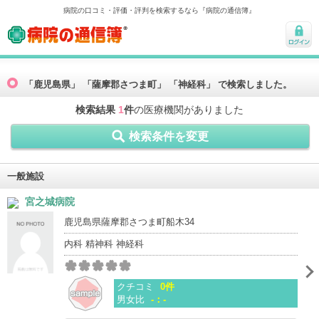
病院の口コミ・評価・評判を検索するなら『病院の通信簿』
病院の通信簿
ログ
イン
「鹿児島県」 「薩摩郡さつま町」 「神経科」 で検索しました。
検索結果
1
件
の医療機関がありました
検索条件を変更
一般施設
宮之城病院
鹿児島県薩摩郡さつま町船木34
内科 精神科 神経科
クチコミ
0件
男女比
-：-