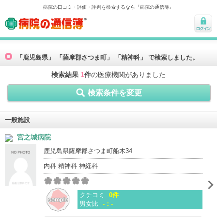
病院の口コミ・評価・評判を検索するなら『病院の通信簿』
病院の通信簿
ログ
イン
「鹿児島県」 「薩摩郡さつま町」 「精神科」 で検索しました。
検索結果
1
件
の医療機関がありました
検索条件を変更
一般施設
宮之城病院
鹿児島県薩摩郡さつま町船木34
内科 精神科 神経科
クチコミ
0件
男女比
-：-