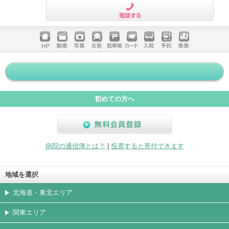
電話する
ホームペ
動画
写真
女医
駐車場
クレジッ
入院
予約
急患
ージ
トカード
初めての方へ
無料会員登録
病院の通信簿とは？
|
投票すると寄付できます
地域を選択
北海道・東北エリア
関東エリア