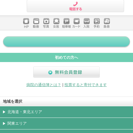
電話する
ホームペ
動画
写真
女医
駐車場
クレジッ
入院
予約
急患
ージ
トカード
初めての方へ
無料会員登録
病院の通信簿とは？
|
投票すると寄付できます
地域を選択
北海道・東北エリア
関東エリア