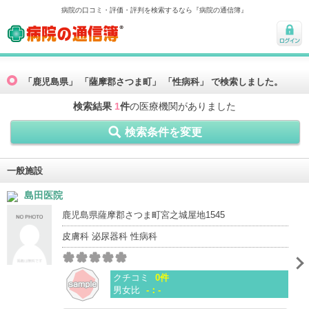
病院の口コミ・評価・評判を検索するなら『病院の通信簿』
病院の通信簿
ログ
イン
「鹿児島県」 「薩摩郡さつま町」 「性病科」 で検索しました。
検索結果
1
件
の医療機関がありました
検索条件を変更
一般施設
島田医院
鹿児島県薩摩郡さつま町宮之城屋地1545
皮膚科 泌尿器科 性病科
クチコミ
0件
男女比
-：-