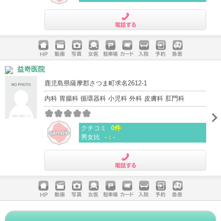
電話する
ホームペ
動画
写真
女医
駐車場
クレジッ
入院
予約
急患
益嵜医院
ージ
トカード
鹿児島県薩摩郡さつま町求名2612-1
内科 胃腸科 循環器科 小児科 外科 皮膚科 肛門科
クチコミ
0件
男女比
-：-
電話する
ホームペ
動画
写真
女医
駐車場
クレジッ
入院
予約
急患
ージ
トカード