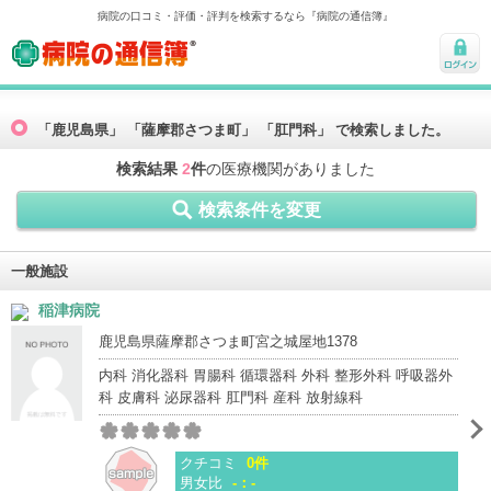
病院の口コミ・評価・評判を検索するなら『病院の通信簿』
病院の通信簿
ログ
イン
「鹿児島県」 「薩摩郡さつま町」 「肛門科」 で検索しました。
検索結果
2
件
の医療機関がありました
検索条件を変更
一般施設
稲津病院
鹿児島県薩摩郡さつま町宮之城屋地1378
内科 消化器科 胃腸科 循環器科 外科 整形外科 呼吸器外
科 皮膚科 泌尿器科 肛門科 産科 放射線科
クチコミ
0件
男女比
-：-