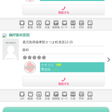
電話する
ホームペ
動画
写真
女医
駐車場
クレジッ
入院
予約
急患
鵜狩眼科医院
ージ
トカード
鹿児島県薩摩郡さつま町虎居12-15
眼科
クチコミ
0件
男女比
-：-
電話する
ホームペ
動画
写真
女医
駐車場
クレジッ
入院
予約
急患
ージ
トカード