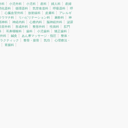
外科
小児外科
小児科
産科
婦人科
産婦
消化器科
循環器科
気管食道科
呼吸器科
呼
心臓血管外科
放射線科
皮膚科
アレルギ
リウマチ科
リハビリテーション科
麻酔科
神
精神科
神経内科
心療内科
脳神経外科
泌尿
美容外科
形成外科
整形外科
性病科
肛門
科
耳鼻咽喉科
歯科
小児歯科
矯正歯科
外科
鍼灸
あん摩マッサージ・指圧
整体・
ラクティック
整骨・接骨
気功
心理療法・
胃腸科