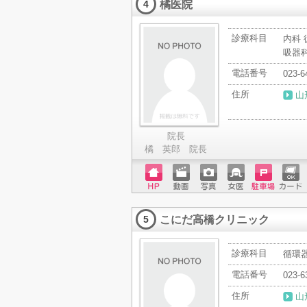
橘医院
ード
4
診療科目
内科 
吸器
電話番号
023-6
住所
山
院長
橘 英郎 院長
ホーム
動画
写真
女医
駐車場
クレジ
ページ
ットカ
こにだ高橋クリニック
ード
5
診療科目
循環器
電話番号
023-6
住所
山