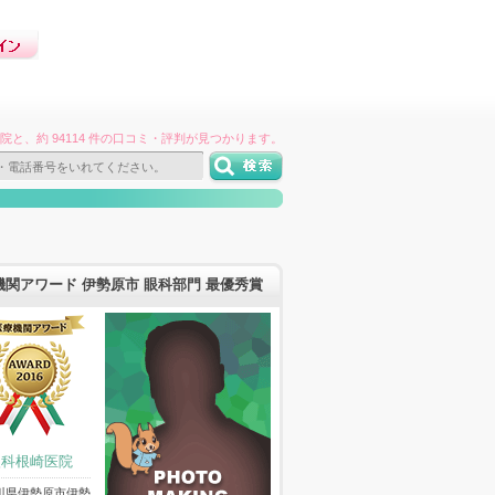
件の病院と、約 94114 件の口コミ・評判が見つかります。
機関アワード 伊勢原市 眼科部門 最優秀賞
眼科根崎医院
川県伊勢原市伊勢