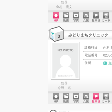
院長
金村 鷹文
ホーム
動画
写真
女医
駐車場
クレジ
ページ
ットカ
ード
みどりまちクリニック
診療科目
内科 
電話番号
0235-
住所
山
院長
今野 拓
ホーム
動画
写真
女医
駐車場
クレジ
ページ
ットカ