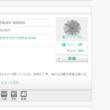
入院
予約
急患
呼吸器科 循環器科
26-9337
形県米沢市万世町金谷666
口コミ
1件
男女比
10:0
詳細
間をかけて聞いてくれる。説明が丁寧。余計な治療や投薬は避ける
ミをもっと見る
入院
予約
急患