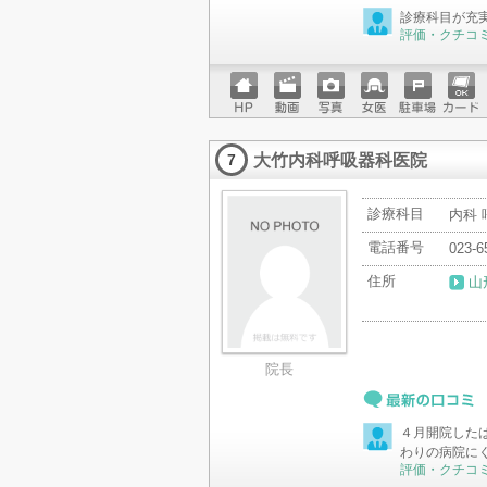
最新の口コミ
診療科目が充
評価・クチコ
ホーム
動画
写真
女医
駐車場
クレジ
ページ
ットカ
大竹内科呼吸器科医院
ード
7
診療科目
内科
電話番号
023-6
住所
山
院長
最新の口コミ
４月開院した
わりの病院に
評価・クチコ