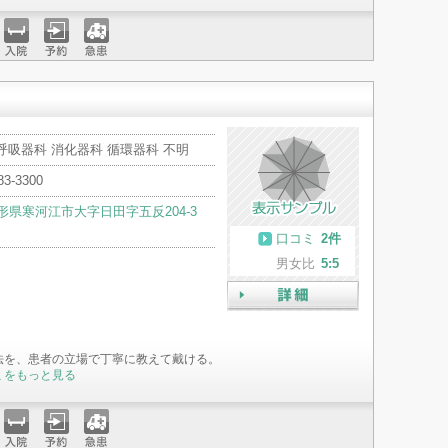
入院
予約
急患
呼吸器科 消化器科 循環器科 不明
83-3300
形県寒河江市大字日田字五反204-3
口コミ
2件
男女比
5:5
詳細
法を、患者の立場で丁寧に教えて戴ける。
ミをもっと見る