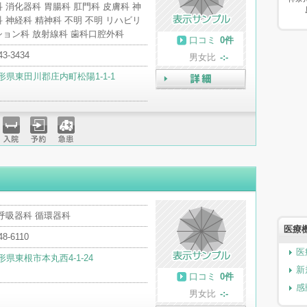
 消化器科 胃腸科 肛門科 皮膚科 神
 神経科 精神科 不明 不明 リハビリ
ション科 放射線科 歯科口腔外科
口コミ
0件
43-3434
男女比
-:-
形県東田川郡庄内町松陽1-1-1
詳細
入院
予約
急患
呼吸器科 循環器科
医療
48-6110
医
形県東根市本丸西4-1-24
新
口コミ
0件
感
男女比
-:-