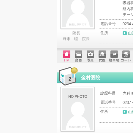
吸器科
経内科
テー
電話番号
0234-
住所
院長
山
野末 睦 院長
ホーム
動画
写真
女医
駐車場
クレジ
ページ
ットカ
ード
金村医院
診療科目
内科 
電話番号
0237-
住所
山