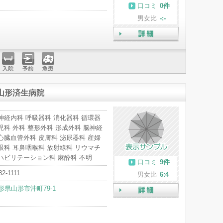
口コミ
0件
男女比
-:-
詳細
入院
予約
急患
山形済生病院
神経内科 呼吸器科 消化器科 循環器
児科 外科 整形外科 形成外科 脳神経
心臓血管外科 皮膚科 泌尿器科 産婦
眼科 耳鼻咽喉科 放射線科 リウマチ
ハビリテーション科 麻酔科 不明
口コミ
9件
82-1111
男女比
6:4
形県山形市沖町79-1
詳細