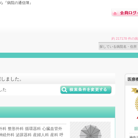
なら『病院の通信簿』
約 217178 
索しました。
医療
した
外科 整形外科 循環器科 心臓血管外
神経外科 泌尿器科 産婦人科 産科 呼
神奈