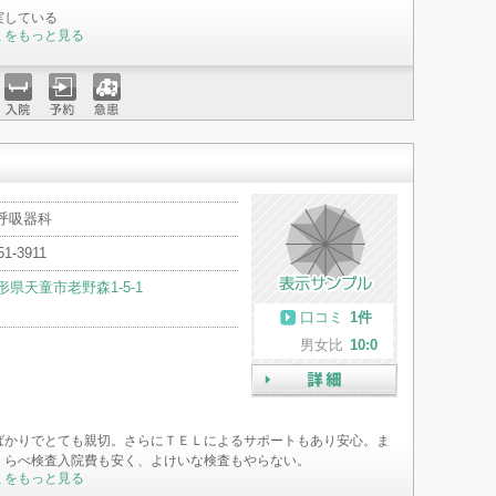
実している
ミをもっと見る
入院
予約
急患
 呼吸器科
51-3911
形県天童市老野森1-5-1
口コミ
1件
男女比
10:0
詳細
ばかりでとても親切。さらにＴＥＬによるサポートもあり安心。ま
くらべ検査入院費も安く、よけいな検査もやらない。
ミをもっと見る