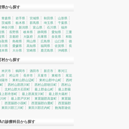
府県から探す
青森県
岩手県
宮城県
秋田県
山形県
茨城県
栃木県
群馬県
埼玉県
千葉県
神奈川県
新潟県
富山県
石川県
福井
梨県
長野県
岐阜県
静岡県
愛知県
三重
賀県
京都府
大阪府
兵庫県
奈良県
和歌
鳥取県
島根県
岡山県
広島県
山口県
徳
香川県
愛媛県
高知県
福岡県
佐賀県
長
熊本県
大分県
宮崎県
鹿児島県
沖縄県
町村から探す
米沢市
鶴岡市
酒田市
新庄市
寒河江
山市
村山市
長井市
天童市
東根市
尾花
南陽市
東村山郡山辺町
東村山郡中山町
西村
町
西村山郡西川町
西村山郡朝日町
西村山
北村山郡大石田町
最上郡金山町
最上郡最
最上郡舟形町
最上郡真室川町
最上郡大蔵村
川村
最上郡戸沢村
東置賜郡高畠町
東置賜
西置賜郡小国町
西置賜郡白鷹町
西置賜郡
東田川郡三川町
東田川郡庄内町
飽海郡遊佐
県の診療科目から探す