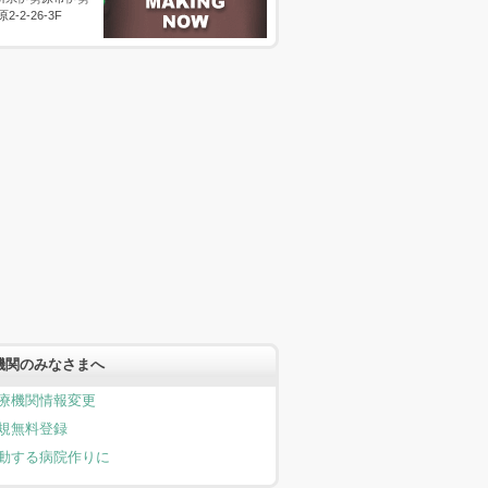
原2-2-26-3F
機関のみなさまへ
療機関情報変更
規無料登録
動する病院作りに