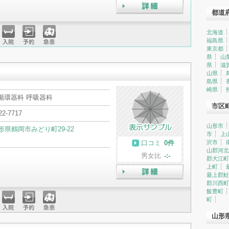
都道
詳細
北海道
福島県
入院
予約
急患
東京都
県
山
県
滋
山県
島県
崎県
循環器科 呼吸器科
市区
22-7717
山形市
形県鶴岡市みどり町29-22
市
上
口コミ
0件
沢市
山郡河北
男女比
-:-
郡大江町
上町
最上郡鮭
詳細
郡川西町
飯豊町
町
入院
予約
急患
山形