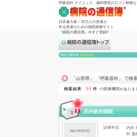
呼吸器科 クリニック、歯科医院の口コミ検索
日本最大級！36万人の患者が
作る患者のための病院検索サイト
『病院の通信簿』今すぐ登録!!
病院の通信簿
>
検索結果
「山形県」 「呼吸器科」 で検
54
検索結果
件
の医療機関がありま
庄内余目病院
診療科目
内科 
科 脳