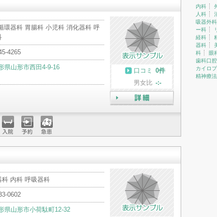
内科
人科
吸器外科
循環器科 胃腸科 小児科 消化器科 呼
ー科
科
経科
器科
45-4265
科
眼
歯科口腔
形県山形市西田4-9-16
カイロプ
口コミ
0件
精神療法
男女比
-:-
詳細
入院
予約
急患
科 内科 呼吸器科
33-0602
形県山形市小荷駄町12-32