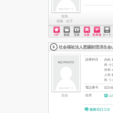
院長
高橋 紀子
ホーム
動画
写真
女医
駐車場
クレジ
ページ
ットカ
社会福祉法人恩賜財団済生会
ード
6
診療科目
内科 
科 小
外科 
人科 
科 リ
電話番号
023-6
住所
院長
山