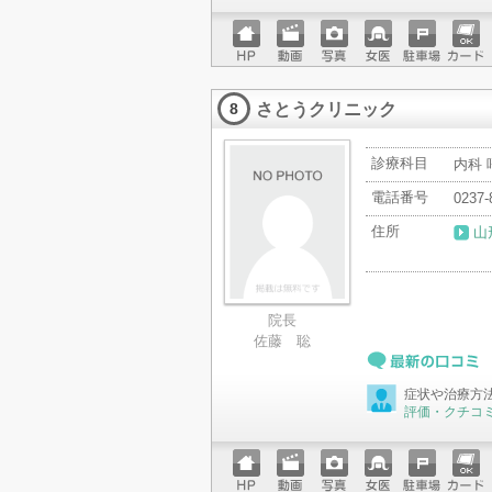
ホーム
動画
写真
女医
駐車場
クレジ
ページ
ットカ
さとうクリニック
ード
8
診療科目
内科 
電話番号
0237-
住所
山
院長
佐藤 聡
最新の口コミ
症状や治療方
評価・クチコ