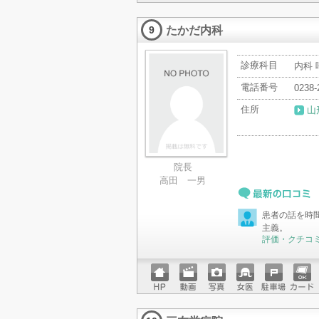
ホーム
動画
写真
女医
駐車場
クレジ
ページ
ットカ
たかだ内科
ード
9
診療科目
内科 
電話番号
0238-
住所
山
院長
高田 一男
最新の口コミ
患者の話を時
主義。
評価・クチコ
ホーム
動画
写真
女医
駐車場
クレジ
ページ
ットカ